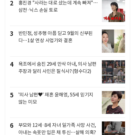
2
홍진경 "사라는 대로 샀는데 계속 빠져"…
삼전·닉스 손실 토로
3
반민정, 성추행 아픔 딛고 9월의 신부된
다…1살 연상 사업가와 결혼
4
욕조에서 숨진 29세 만삭 아내, 의사 남편
주장과 달리 사인은 질식사? (형수다2)
5
'의사 남편♥' 재혼 윤해영, 55세 믿기지
않는 미모
6
부모와 12세·8세 자녀 일가족 사망 사건,
아내는 속옷만 입은 채 투신…살해 의혹?