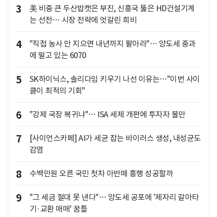
3
美 비중 큰 두산밥캣은 부진, 신흥국 뚫은 HD건설기계
는 선전… 시장 전략에 엇갈린 희비
4
"직접 농사 안 지으면 내년까지 팔아라"… 양도세 중과
에 떨고 있는 6070
5
SK하이닉스, 솔리다임 키우기 나선 이유는…"이번 사이
클이 최적의 기회"
6
"강제 국장 복귀냐"… ISA 세제 개편에 투자자 불만
7
[사이언스카페] AI가 세균 잡는 바이러스 생성, 내성균도
감염
8
수백만원 오른 국민 첫차 아반떼 흥행 성공할까
9
"그 세금 절대 못 낸다"… 양도세 공포에 '제자리 갈아타
기·교환 매매' 꿈틀