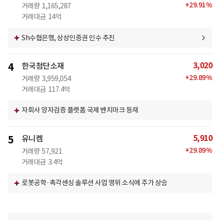
+
29.91
%
거래량
1,165,287
거래대금
14억
Sh수협은행, 상상인증권 인수 추진
3,020
4
한국첨단소재
+
29.89
%
거래량
3,959,054
거래대금
117.4억
자회사 양자검증 플랫폼 국제 벤치마크 등재
5,910
5
유니켐
+
29.89
%
거래량
57,921
거래대금
3.4억
로봇공학·촉각센싱 솔루션 사업 영위 소식에 주가 상승