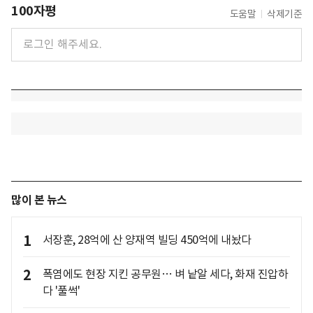
100자평
도움말
삭제기준
많이 본 뉴스
1
서장훈, 28억에 산 양재역 빌딩 450억에 내놨다
2
폭염에도 현장 지킨 공무원… 벼 낱알 세다, 화재 진압하
다 '풀썩'