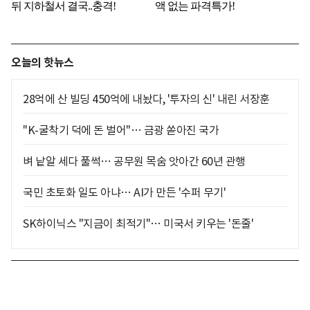
오늘의 핫뉴스
28억에 산 빌딩 450억에 내놨다, '투자의 신' 내린 서장훈
"K-굴착기 덕에 돈 벌어"… 금광 쏟아진 국가
벼 낱알 세다 풀썩… 공무원 목숨 앗아간 60년 관행
국민 초토화 일도 아냐… AI가 만든 '수퍼 무기'
SK하이닉스 "지금이 최적기"… 미국서 키우는 '돈줄'