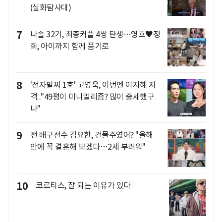
(실화탐사대)
7
나솔 32기, 최종커플 4쌍 탄생…영호♥정
희, 아이까지 함께 품기로
8
'전자발찌 1호' 고영욱, 이번엔 이지혜 저
격.."49평이 미니멀리즘? 많이 출세했구
나"
9
전 배구선수 김요한, 건물주였어? "올해
안에 꼭 결혼해 보겠다…2세 부러워"
10
코르티스, 잘 되는 이유가 있다