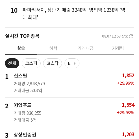
10
파마리서치, 상반기 매출 3248억·영업익 1238억 '역
대 최대'
실시간 TOP 종목
08.07 12:53
장중
상승
하락
거래대금
거래량
전체
코스피
코스닥
ETF
1,852
1
신스틸
+
29.96
%
거래량
2,848,579
거래대금
50.3억
1,554
2
윙입푸드
+
29.93
%
거래량
330,255
거래대금
5억
1,203
3
상상인증권