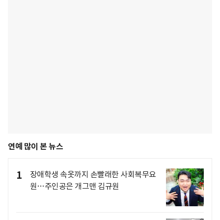
연예 많이 본 뉴스
1
장애학생 속옷까지 손빨래한 사회복무요
원…주인공은 개그맨 김규원