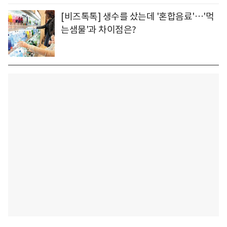
[비즈톡톡] 생수를 샀는데 '혼합음료'…'먹
는샘물'과 차이점은?