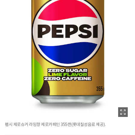
펩시 제로슈거 라임향 제로카페인 355캔(롯데칠성음료 제공).