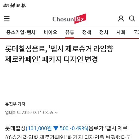
중소기업·벤처
바이오
유통
정책
정치
사회
국
롯데칠성음료, '펩시 제로슈거 라임향
제로카페인' 패키지 디자인 변경
유진우 기자
업데이트
2025.02.14. 08:55
롯데칠성
(101,000원 ▼ 500 -0.49%)
음료가 '펩시 제로
(0)슈거 라임향 제로카페인' 패키지 디자인을 변경했다고