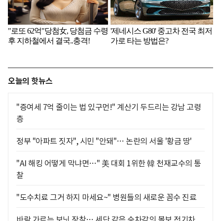
오늘의 핫뉴스
"증여세 7억 줄이는 법 있구먼!" 계산기 두드리는 강남 고령
층
정부 "아파트 짓자", 시민 "안돼"… 논란의 서울 '황금 땅'
"AI 해킹 어떻게 막냐면…" 美 대회 1위한 韓 천재교수의 통
찰
"도수치료 그거 하지 마세요~" 병원들의 새로운 꼼수 진료
바람 가르는 보닛 장착… 세단 같은 승차감의 볼보 전기차