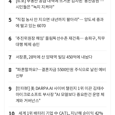
4
[르포] 부동산 공급 대책에 뜨거운 감자된 '용산공원'…
시민들은 "녹지 지켜야"
5
"직접 농사 안 지으면 내년까지 팔아라"… 양도세 중과
에 떨고 있는 6070
6
'추진위원장 해임' 올림픽선수촌 재건축… 송파구, 직무
대행 체제 승인
7
서장훈, 28억에 산 양재역 빌딩 450억에 내놨다
8
"파혼할까요?…결혼자금 5500만원 주식으로 날린 예비
신부
9
[인터뷰] 美 DARPA AI 사이버 챌린지 1위 이끈 김태수
마이크로소프트 부사장 "AI 모델보다 중요한건 운영 체
계와 거버넌스"
10
세계 1위 배터리 기업 中 CATL, 지난해 순이익 42%