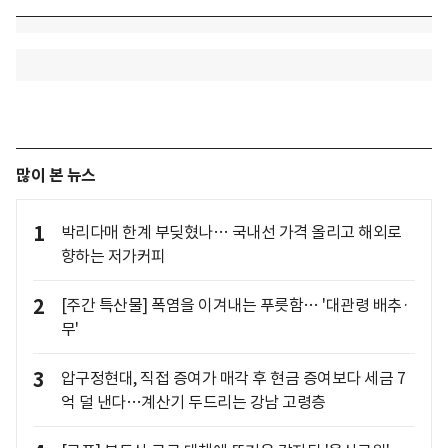
많이 본 뉴스
1
박리다매 한계 부딪혔나… 국내선 가격 올리고 해외로
향하는 저가커피
2
[주간 특산물] 폭염을 이겨내는 푸릇함… '대관령 배추·
무'
3
압구정현대, 직접 증여가 매각 후 현금 증여보다 세금 7
억 덜 낸다…계산기 두드리는 강남 고령층