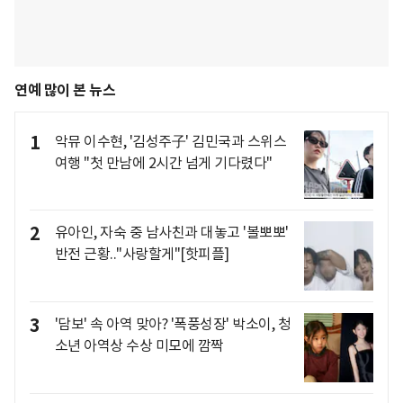
연예 많이 본 뉴스
1
악뮤 이수현, '김성주子' 김민국과 스위스
여행 "첫 만남에 2시간 넘게 기다렸다"
2
유아인, 자숙 중 남사친과 대놓고 '볼뽀뽀'
반전 근황.."사랑할게"[핫피플]
3
'담보' 속 아역 맞아? '폭풍성장' 박소이, 청
소년 아역상 수상 미모에 깜짝