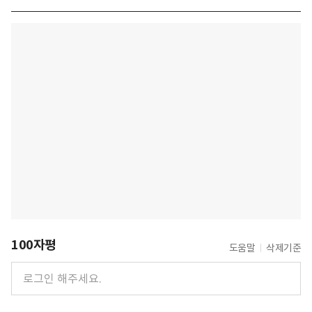
100자평
도움말
삭제기준