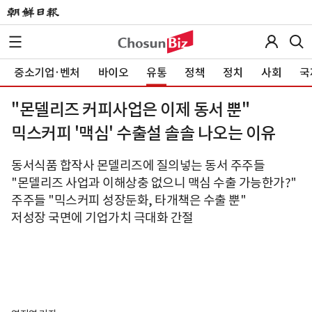
중소기업·벤처
바이오
유통
정책
정치
사회
국
"몬델리즈 커피사업은 이제 동서 뿐"
믹스커피 '맥심' 수출설 솔솔 나오는 이유
동서식품 합작사 몬델리즈에 질의넣는 동서 주주들
"몬델리즈 사업과 이해상충 없으니 맥심 수출 가능한가?"
주주들 "믹스커피 성장둔화, 타개책은 수출 뿐"
저성장 국면에 기업가치 극대화 간절