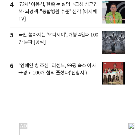
4
'72세' 이용식, 한쪽 눈 실명→급성 심근경
색·뇌경색.."종합병원 수준" 심각 [어저께
TV]
5
극찬 쏟아지는 '오디세이', 개봉 4일째 100
만 돌파 [공식]
6
"연예인 병 조심" 리센느, 99평 숙소 이사
→광고 100개 섭외 줄섰다('전참시')