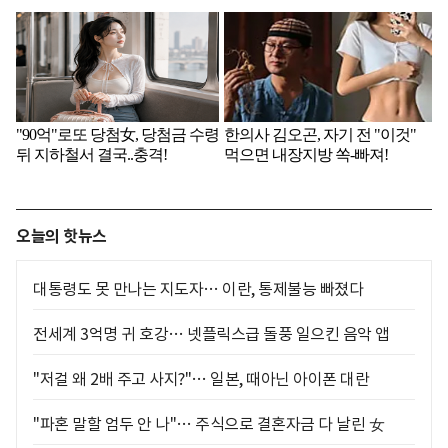
오늘의 핫뉴스
대통령도 못 만나는 지도자… 이란, 통제불능 빠졌다
전세계 3억명 귀 호강… 넷플릭스급 돌풍 일으킨 음악 앱
"저걸 왜 2배 주고 사지?"… 일본, 때아닌 아이폰 대란
"파혼 말할 엄두 안 나"… 주식으로 결혼자금 다 날린 女