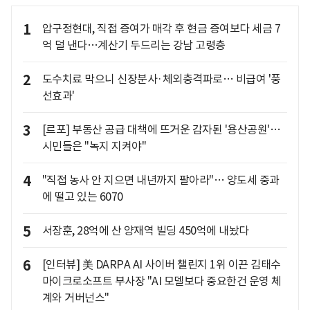
1
압구정현대, 직접 증여가 매각 후 현금 증여보다 세금 7
억 덜 낸다…계산기 두드리는 강남 고령층
2
도수치료 막으니 신장분사·체외충격파로… 비급여 '풍
선효과'
3
[르포] 부동산 공급 대책에 뜨거운 감자된 '용산공원'…
시민들은 "녹지 지켜야"
4
"직접 농사 안 지으면 내년까지 팔아라"… 양도세 중과
에 떨고 있는 6070
5
서장훈, 28억에 산 양재역 빌딩 450억에 내놨다
6
[인터뷰] 美 DARPA AI 사이버 챌린지 1위 이끈 김태수
마이크로소프트 부사장 "AI 모델보다 중요한건 운영 체
계와 거버넌스"