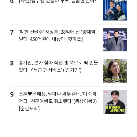
6
[사진]김무열-윤승아 부부, 달콤한 손하트
7
'착한 건물주' 서장훈, 28억에 산 '양재역
빌딩' 450억원에 내놨다 [핫피플]
8
송가인, 본가 찾아 직접 캔 쑥으로 떡 만들
었다→'특급 팬서비스' ('송가인')
9
조훈♥윤혜정, 얼마나 싸우길래..'이숙캠'
언급 "신혼여행도 취소했다"(동상이몽2)
[순간포착]