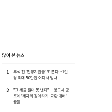
많이 본 뉴스
1
추석 전 '민생지원금' 또 푼다…1인
당 최대 50만원 어디서 받나
2
"그 세금 절대 못 낸다"… 양도세 공
포에 '제자리 갈아타기·교환 매매'
꿈틀