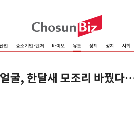
산업
중소기업·벤처
바이오
유통
정책
정치
사회
 얼굴, 한달새 모조리 바꿨다…