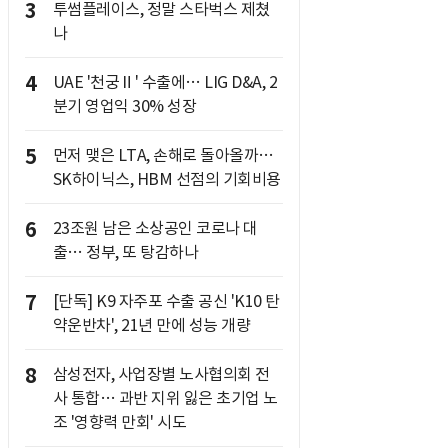
3
투썸플레이스, 정말 스타벅스 제쳤
나
4
UAE '천궁Ⅱ' 수출에… LIG D&A, 2
분기 영업익 30% 성장
5
먼저 맺은 LTA, 손해로 돌아올까…
SK하이닉스, HBM 선점의 기회비용
6
23조원 남은 소상공인 코로나 대
출… 정부, 또 탕감하나
7
[단독] K9 자주포 수출 공신 'K10 탄
약운반차', 21년 만에 성능 개량
8
삼성전자, 사업장별 노사협의회 전
사 통합… 과반 지위 잃은 초기업 노
조 '영향력 만회' 시도