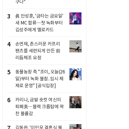
구나"
3
眞 안성훈, '금타는 금요일'
새 MC 합류…첫 녹화부터
김성주에게 옐로카드
4
손연재, 촌스러운 카프리
팬츠를 세련되게 만든 前
리듬체조 요정
5
동물농장 측 "조이, 오늘(26
일)부터 녹화 불참..임시 체
제로 운영" [공식입장]
6
카리나, 금발 숏컷 여신의
퇴폐美…블랙 크롭탑에 꽉
찬 볼륨감
7
김동완, '이민우 결혼식 불