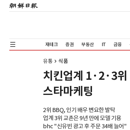
재테크
증권
부동산
IT
금융
유통
식품
치킨업계 1·2·3위
스타마케팅
2위 BBQ, 인기 배우 변요한 발탁
업계 3위 교촌은 9년 만에 모델 기용
bhc "신유빈 광고 후 주문 34배 늘어"