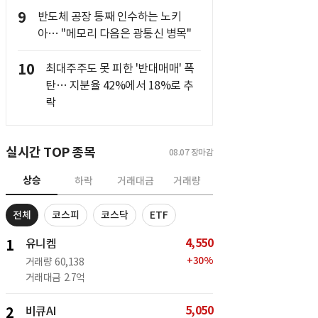
9
반도체 공장 통째 인수하는 노키
아… "메모리 다음은 광통신 병목"
10
최대주주도 못 피한 '반대매매' 폭
탄… 지분율 42%에서 18%로 추
락
실시간 TOP 종목
08.07
장마감
상승
하락
거래대금
거래량
전체
코스피
코스닥
ETF
4,550
1
유니켐
+
30
%
거래량
60,138
거래대금
2.7억
5,050
2
비큐AI