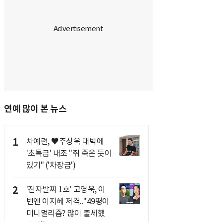
연예 많이 본 뉴스
1
차예련, ♥주상욱 대박에
'초특급' 내조 "쥐 죽은 듯이
있기" ('차장금')
2
'전자발찌 1호' 고영욱, 이
번엔 이지혜 저격.."49평이
미니멀리즘? 많이 출세했