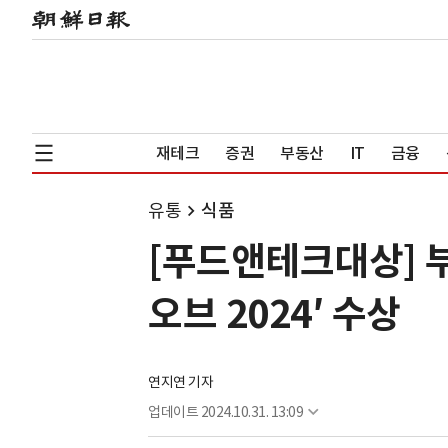
재테크
증권
부동산
IT
금융
유통
식품
[푸드앤테크대상] 
오브 2024′ 수상
연지연 기자
업데이트
2024.10.31. 13:09