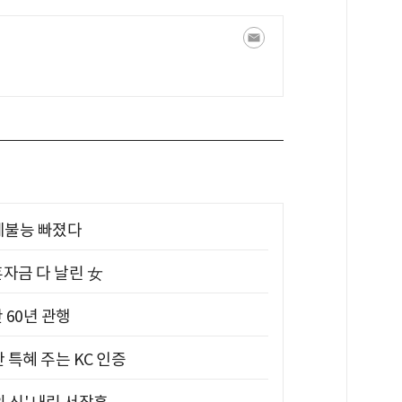
제불능 빠졌다
혼자금 다 날린 女
 60년 관행
 특혜 주는 KC 인증