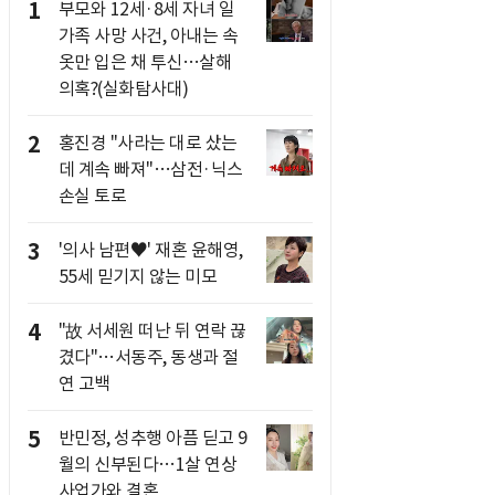
1
부모와 12세·8세 자녀 일
가족 사망 사건, 아내는 속
옷만 입은 채 투신…살해
의혹?(실화탐사대)
2
홍진경 "사라는 대로 샀는
데 계속 빠져"…삼전·닉스
손실 토로
3
'의사 남편♥' 재혼 윤해영,
55세 믿기지 않는 미모
4
"故 서세원 떠난 뒤 연락 끊
겼다"…서동주, 동생과 절
연 고백
5
반민정, 성추행 아픔 딛고 9
월의 신부된다…1살 연상
사업가와 결혼