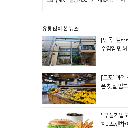
28억에 산 빌딩 450억에 내놨다, '투자
유통 많이 본 뉴스
[단독] 갤러
수입업 면허
[르포] 과
픈 첫날 입고
"부실기업도 
치...프랜