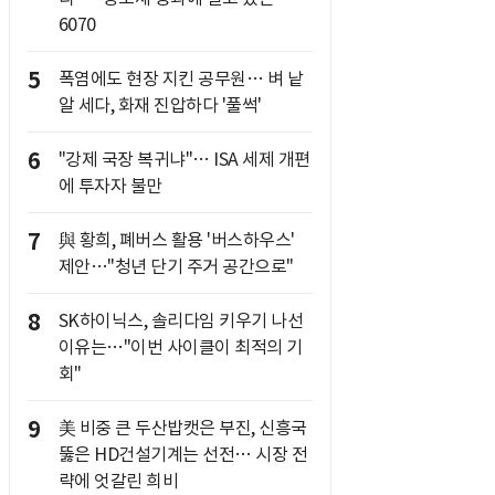
6070
5
폭염에도 현장 지킨 공무원… 벼 낱
알 세다, 화재 진압하다 '풀썩'
6
"강제 국장 복귀냐"… ISA 세제 개편
에 투자자 불만
7
與 황희, 폐버스 활용 '버스하우스'
제안…"청년 단기 주거 공간으로"
8
SK하이닉스, 솔리다임 키우기 나선
이유는…"이번 사이클이 최적의 기
회"
9
美 비중 큰 두산밥캣은 부진, 신흥국
뚫은 HD건설기계는 선전… 시장 전
략에 엇갈린 희비