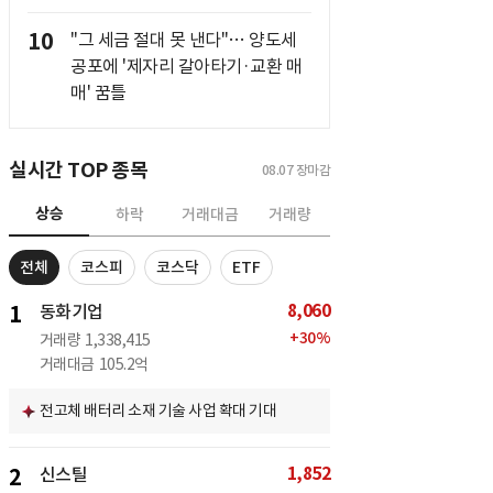
10
"그 세금 절대 못 낸다"… 양도세
공포에 '제자리 갈아타기·교환 매
매' 꿈틀
실시간 TOP 종목
08.07
장마감
상승
하락
거래대금
거래량
전체
코스피
코스닥
ETF
8,060
1
동화기업
+
30
%
거래량
1,338,415
거래대금
105.2억
전고체 배터리 소재 기술 사업 확대 기대
1,852
2
신스틸