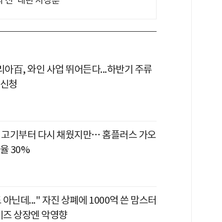
의 신' 내린 서장훈
리아百, 와인 사업 뛰어든다...하반기 주류
 신청
일·고기부터 다시 채웠지만… 홈플러스 가오
율 30%
아닌데..." 자진 상폐에 1000억 쓴 맘스터
차이즈 상장엔 악영향