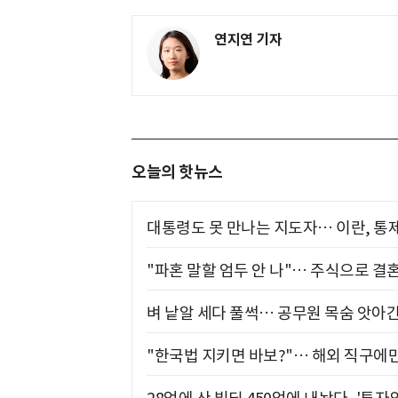
연지연 기자
오늘의 핫뉴스
대통령도 못 만나는 지도자… 이란, 통
"파혼 말할 엄두 안 나"… 주식으로 결
벼 낱알 세다 풀썩… 공무원 목숨 앗아간
"한국법 지키면 바보?"… 해외 직구에만