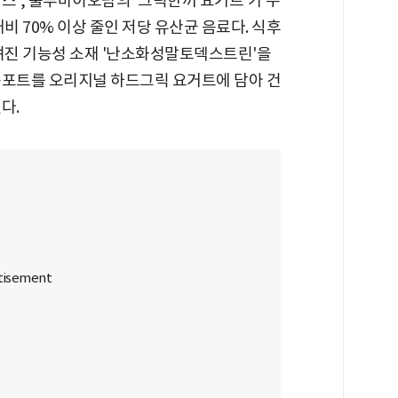
', 룰루바이오팜의 '그릭한끼 요거트'가 수
비 70% 이상 줄인 저당 유산균 음료다. 식후
알려진 기능성 소재 '난소화성말토덱스트린'을
콩포트를 오리지널 하드그릭 요거트에 담아 건
다.