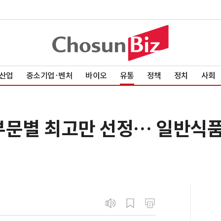
산업
중소기업·벤처
바이오
유통
정책
정치
사회
부문별 최고만 선정… 일반식품