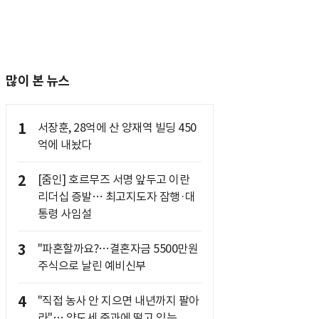
많이 본 뉴스
1
서장훈, 28억에 산 양재역 빌딩 450
억에 내놨다
2
[줌인] 호르무즈 서명 앞두고 이란
리더십 증발… 최고지도자 잠행·대
통령 사임설
3
"파혼할까요?…결혼자금 5500만원
주식으로 날린 예비신부
4
"직접 농사 안 지으면 내년까지 팔아
라"… 양도세 중과에 떨고 있는