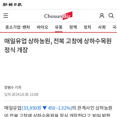
중소기업·벤처
바이오
유통
정책
정치
사회
국
매일유업 상하농원, 전북 고창에 상하수목원
정식 개장
양범수 기자
입력
2024.10.30. 11:08
매일유업
(33,950원 ▼ 450 -1.31%)
의 관계사인 상하농원
이 전북 고창에 상하수목원을 정식 개장한다고 30일 밝혔