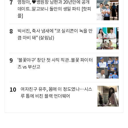
7
염정아, ♥병원장 남편과 20년만에 공개
데이트..알고보니 둘만의 생일 파티 [핫피
플]
8
박서진, 축사 냄새에 "코 실리콘이 녹을 만
큼 마비 돼" (살림남)
9
'불꽃야구' 창단 첫 사직 직관..불꽃 파이터
즈 vs 부산고
10
여자친구 유주, 몸매 이 정도였나…시스
루 톱에 비친 블랙 언더웨어