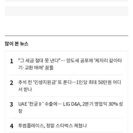
많이 본 뉴스
1
"그 세금 절대 못 낸다"… 양도세 공포에 '제자리 갈아타
기·교환 매매' 꿈틀
2
추석 전 '민생지원금' 또 푼다…1인당 최대 50만원 어디
서 받나
3
UAE '천궁Ⅱ' 수출에… LIG D&A, 2분기 영업익 30% 성
장
4
투썸플레이스, 정말 스타벅스 제쳤나