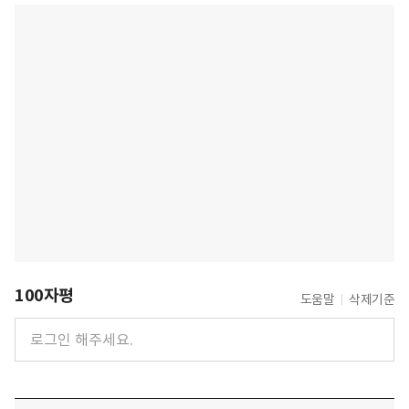
100자평
도움말
삭제기준