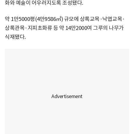
화와 예술이 어우러지도록 조성됐다.
약 1만5000평(4만9586㎡) 규모에 상록교목·낙엽교목·
상록관목·지피초화류 등 약 14만2000여 그루의 나무가
식재됐다.