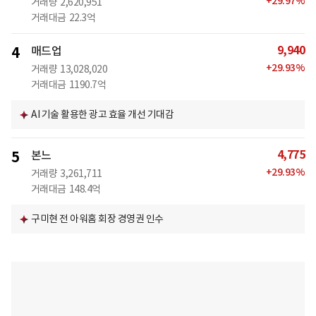
+
29.97
%
거래량
2,620,951
거래대금
22.3억
9,940
4
매드업
+
29.93
%
거래량
13,028,020
거래대금
1190.7억
AI 기술 활용한 광고 효율 개선 기대감
4,775
5
본느
+
29.93
%
거래량
3,261,711
거래대금
148.4억
구미현 전 아워홈 회장 경영권 인수