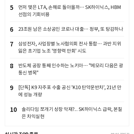
5
먼저 맺은 LTA, 손해로 돌아올까… SK하이닉스, HBM
선점의 기회비용
6
23조원 남은 소상공인 코로나 대출… 정부, 또 탕감하나
7
삼성전자, 사업장별 노사협의회 전사 통합… 과반 지위
잃은 초기업 노조 '영향력 만회' 시도
8
반도체 공장 통째 인수하는 노키아… "메모리 다음은 광
통신 병목"
9
[단독] K9 자주포 수출 공신 'K10 탄약운반차', 21년 만
에 성능 개량
10
솔리다임 쪼개기 상장 악재?... SK하이닉스 급락, 본질
은 차익실현