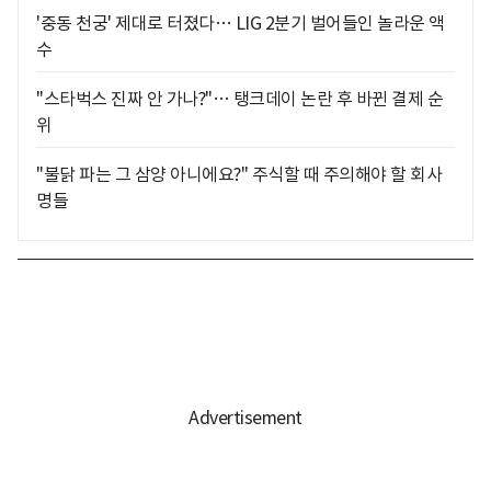
'중동 천궁' 제대로 터졌다… LIG 2분기 벌어들인 놀라운 액
수
"스타벅스 진짜 안 가나?"… 탱크데이 논란 후 바뀐 결제 순
위
"불닭 파는 그 삼양 아니에요?" 주식할 때 주의해야 할 회사
명들