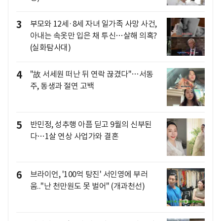
3
부모와 12세·8세 자녀 일가족 사망 사건,
아내는 속옷만 입은 채 투신…살해 의혹?
(실화탐사대)
4
"故 서세원 떠난 뒤 연락 끊겼다"…서동
주, 동생과 절연 고백
5
반민정, 성추행 아픔 딛고 9월의 신부된
다…1살 연상 사업가와 결혼
6
브라이언, '100억 탕진' 서인영에 부러
움.."난 천만원도 못 벌어" (개과천선)