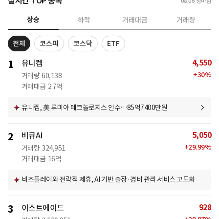
실시간 TOP 종목
08.06
장마감
상승
하락
거래대금
거래량
전체
코스피
코스닥
ETF
4,550
1
유니켐
+
30
%
거래량
60,138
거래대금
2.7억
유니켐, 美 루미아 테크놀로지스 인수…85억7400만원
5,050
2
비큐AI
+
29.99
%
거래량
324,951
거래대금
16억
비즈플레이와 전략적 제휴, AI 기반 출장·경비 관리 서비스 고도화
928
3
이스트에이드