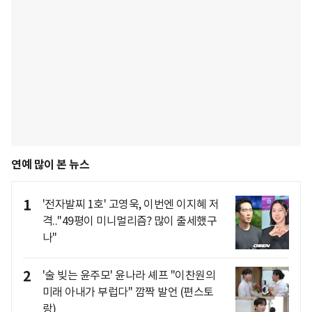
연예 많이 본 뉴스
1
'전자발찌 1호' 고영욱, 이번엔 이지혜 저
격.."49평이 미니멀리즘? 많이 출세했구
나"
2
'술 빚는 윤주모' 윤나라 셰프 "이찬원의
미래 아내가 부럽다" 깜짝 발언 (편스토
랑)