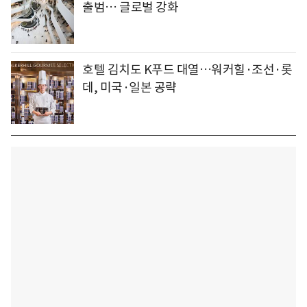
출범… 글로벌 강화
호텔 김치도 K푸드 대열…워커힐·조선·롯
데, 미국·일본 공략