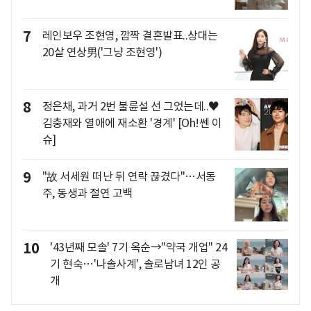
7
레인보우 조현영, 깜짝 결혼발표..상대는
20살 연상男('그냥 조현영')
8
정은채, 과거 2번 불륜설 선 그었는데..♥
김충재와 열애에 재소환 '경계' [Oh!쎈 이
슈]
9
"故 서세원 떠난 뒤 연락 끊겼다"…서동
주, 동생과 절연 고백
10
'43년째 모솔' 7기 옥순→"약국 개업" 24
기 현숙…'나솔사계', 솔로남녀 12인 공
개