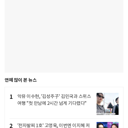
연예 많이 본 뉴스
1
악뮤 이수현, '김성주子' 김민국과 스위스
여행 "첫 만남에 2시간 넘게 기다렸다"
2
'전자발찌 1호' 고영욱, 이번엔 이지혜 저