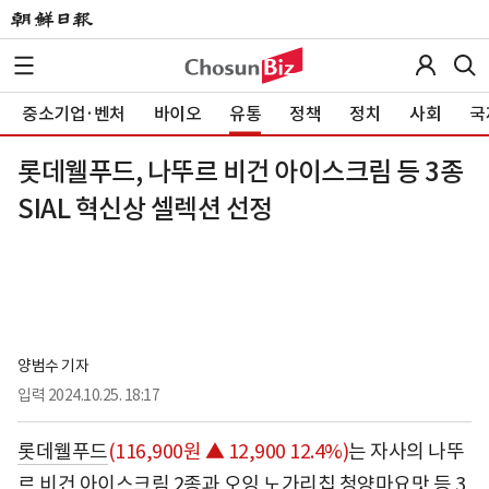
중소기업·벤처
바이오
유통
정책
정치
사회
국
롯데웰푸드, 나뚜르 비건 아이스크림 등 3종
SIAL 혁신상 셀렉션 선정
양범수 기자
입력
2024.10.25. 18:17
롯데웰푸드
(116,900원 ▲ 12,900 12.4%)
는 자사의 나뚜
르 비건 아이스크림 2종과 오잉 노가리칩 청양마요맛 등 3