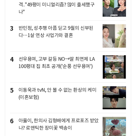
격.."49평이 미니멀리즘? 많이 출세했구
나"
3
반민정, 성추행 아픔 딛고 9월의 신부된
다…1살 연상 사업가와 결혼
4
선우용여, 고부 갈등 NO→딸 최연제 LA
100평대 집 최초 공개('순풍 선우용여')
5
이동욱과 tvN, 안 볼 수 없는 환상의 케미
(이혼보험)
6
아옳이, 한의사 김형배에게 프로포즈 받았
나? 로맨틱한 장미꽃 백송이