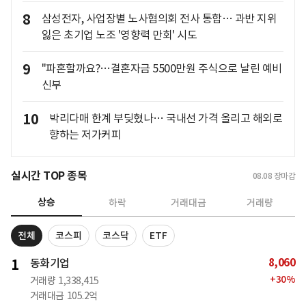
8
삼성전자, 사업장별 노사협의회 전사 통합… 과반 지위
잃은 초기업 노조 '영향력 만회' 시도
9
"파혼할까요?…결혼자금 5500만원 주식으로 날린 예비
신부
10
박리다매 한계 부딪혔나… 국내선 가격 올리고 해외로
향하는 저가커피
실시간 TOP 종목
08.08
장마감
상승
하락
거래대금
거래량
전체
코스피
코스닥
ETF
8,060
1
동화기업
+
30
%
거래량
1,338,415
거래대금
105.2억