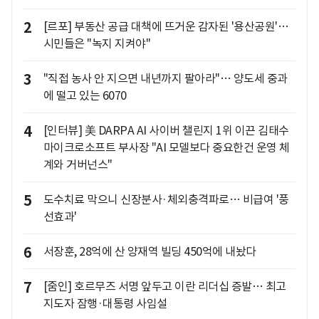
2
[르포] 부동산 공급 대책에 뜨거운 감자된 '용산공원'…
시민들은 "녹지 지켜야"
3
"직접 농사 안 지으면 내년까지 팔아라"… 양도세 중과
에 떨고 있는 6070
4
[인터뷰] 美 DARPA AI 사이버 챌린지 1위 이끈 김태수
마이크로소프트 부사장 "AI 모델보다 중요한건 운영 체
계와 거버넌스"
5
도수치료 막으니 신장분사·체외충격파로… 비급여 '풍
선효과'
6
서장훈, 28억에 산 양재역 빌딩 450억에 내놨다
7
[줌인] 호르무즈 서명 앞두고 이란 리더십 증발… 최고
지도자 잠행·대통령 사임설