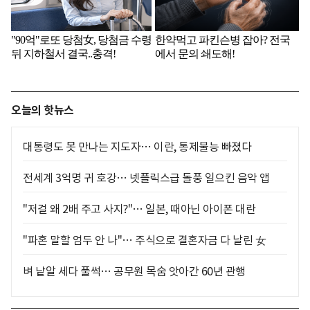
오늘의 핫뉴스
대통령도 못 만나는 지도자… 이란, 통제불능 빠졌다
전세계 3억명 귀 호강… 넷플릭스급 돌풍 일으킨 음악 앱
"저걸 왜 2배 주고 사지?"… 일본, 때아닌 아이폰 대란
"파혼 말할 엄두 안 나"… 주식으로 결혼자금 다 날린 女
벼 낱알 세다 풀썩… 공무원 목숨 앗아간 60년 관행