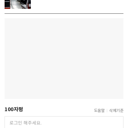
100자평
도움말
삭제기준