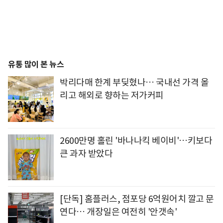
유통 많이 본 뉴스
박리다매 한계 부딪혔나… 국내선 가격 올
리고 해외로 향하는 저가커피
2600만명 홀린 '바나나킥 베이비'…키보다
큰 과자 받았다
[단독] 홈플러스, 점포당 6억원어치 깔고 문
연다… 개장일은 여전히 '안갯속'