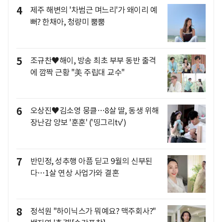
4
제주 해변의 '차범근 며느리'가 왜이리 예
뻐? 한채아, 청량미 뿜뿜
5
조규찬♥해이, 방송 최초 부부 동반 출격
에 깜짝 근황 "美 주립대 교수"
6
오상진♥김소영 뭉클…8살 딸, 동생 위해
장난감 양보 '훈훈' ('띵그리tv')
7
반민정, 성추행 아픔 딛고 9월의 신부된
다…1살 연상 사업가와 결혼
8
정석원 "하이닉스가 뭐예요? 맥주회사?"