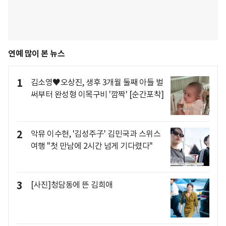
연예 많이 본 뉴스
1
김소영♥오상진, 생후 3개월 둘째 아들 벌
써부터 완성형 이목구비 '깜짝' [순간포착]
2
악뮤 이수현, '김성주子' 김민국과 스위스
여행 "첫 만남에 2시간 넘게 기다렸다"
3
[사진]청담동에 뜬 김희애