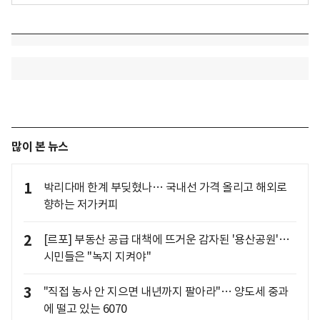
많이 본 뉴스
1
박리다매 한계 부딪혔나… 국내선 가격 올리고 해외로
향하는 저가커피
2
[르포] 부동산 공급 대책에 뜨거운 감자된 '용산공원'…
시민들은 "녹지 지켜야"
3
"직접 농사 안 지으면 내년까지 팔아라"… 양도세 중과
에 떨고 있는 6070