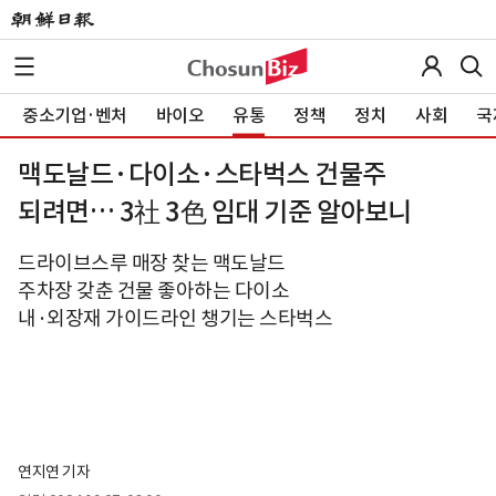
중소기업·벤처
바이오
유통
정책
정치
사회
국
맥도날드·다이소·스타벅스 건물주
되려면… 3社 3色 임대 기준 알아보니
드라이브스루 매장 찾는 맥도날드
주차장 갖춘 건물 좋아하는 다이소
내·외장재 가이드라인 챙기는 스타벅스
연지연 기자