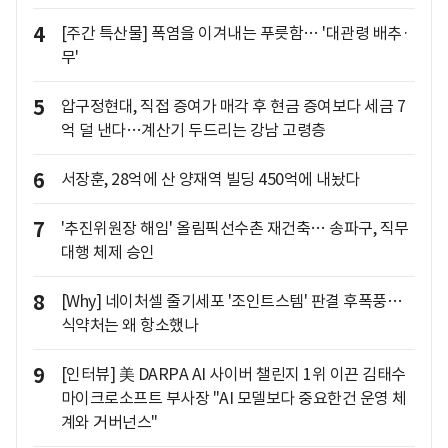
4
[주간 특산물] 폭염을 이겨내는 푸릇함… '대관령 배추·
무'
5
압구정현대, 직접 증여가 매각 후 현금 증여보다 세금 7
억 덜 낸다…계산기 두드리는 강남 고령층
6
서장훈, 28억에 산 양재역 빌딩 450억에 내놨다
7
'추진위원장 해임' 올림픽선수촌 재건축… 송파구, 직무
대행 체제 승인
8
[Why] 네이처셀 줄기세포 '조인트스템' 판결 후폭풍…
식약처는 왜 항소했나
9
[인터뷰] 美 DARPA AI 사이버 챌린지 1위 이끈 김태수
마이크로소프트 부사장 "AI 모델보다 중요한건 운영 체
계와 거버넌스"