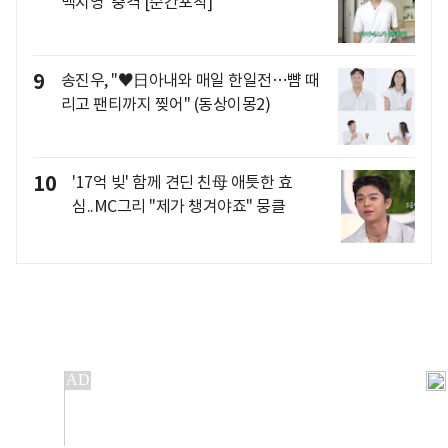
백지영 '충격'[순간포착]
9
송진우, "♥日아내와 매일 한일전…뺨 때
리고 팬티까지 찢어" (동상이몽2)
10
'17억 빚' 함께 견딘 친母 애틋한 효
심..MC그리 "제가 챙겨야죠" 뭉클
개인정보처리방침
앱설치(Android)