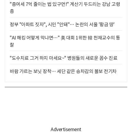
"증여세 7억 줄이는 법 있구먼!" 계산기 두드리는 강남 고령
층
정부 "아파트 짓자", 시민 "안돼"… 논란의 서울 '황금 땅'
"AI 해킹 어떻게 막냐면…" 美 대회 1위한 韓 천재교수의 통
찰
"도수치료 그거 하지 마세요~" 병원들의 새로운 꼼수 진료
바람 가르는 보닛 장착… 세단 같은 승차감의 볼보 전기차