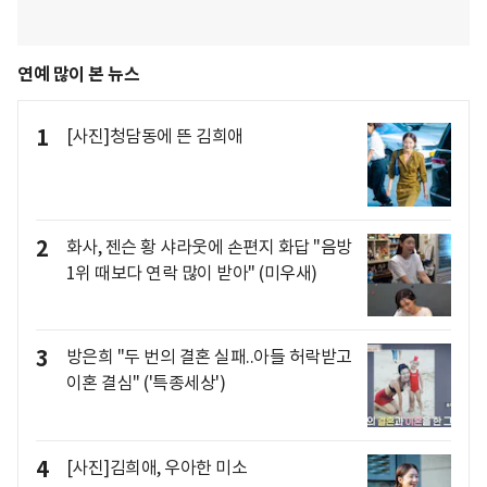
연예 많이 본 뉴스
1
[사진]청담동에 뜬 김희애
2
화사, 젠슨 황 샤라웃에 손편지 화답 "음방
1위 때보다 연락 많이 받아" (미우새)
3
방은희 "두 번의 결혼 실패..아들 허락받고
이혼 결심" ('특종세상')
4
[사진]김희애, 우아한 미소