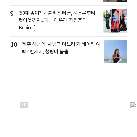
9
'50대 맞아?' 샤를리즈 테론, 시스루부터
컷아웃까지...패션 아우라[지형준의
Behind]
10
제주 해변의 '차범근 며느리'가 왜이리 예
뻐? 한채아, 청량미 뿜뿜
개인정보처리방침
앱설치(Android)