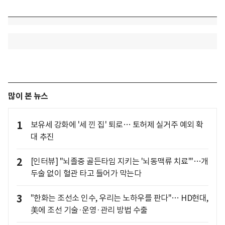
많이 본 뉴스
1
보유세 강화에 '세 낀 집' 퇴로… 토허제 실거주 예외 확
대 추진
2
[인터뷰] "뇌졸중 골든타임 지키는 '뇌동맥류 치료'"…개
두술 없이 혈관 타고 들어가 막는다
3
"한화는 조선소 인수, 우리는 노하우를 판다"… HD현대,
美에 조선 기술·운영·관리 방법 수출