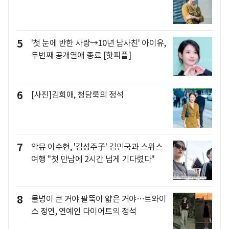
5
'첫 눈에 반한 사랑→10년 남사친' 아이유,
두번째 공개열애 종료 [핫피플]
6
[사진]김희애, 청담룩의 정석
7
악뮤 이수현, '김성주子' 김민국과 스위스
여행 "첫 만남에 2시간 넘게 기다렸다"
8
물병이 큰 거야 팔뚝이 얇은 거야…트와이
스 정연, 연예인 다이어트의 정석