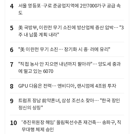
4
서울 영등포·구로 준공업지역에 2만7000가구 공급 속
도
5
美 국방부, 이란전 무기 소진에 방산업체 증산 압박… "3
주 내 납품 계획 내라"
6
"美 이란전 무기 소진… 장기화 시 중·러에 유리"
7
"직접 농사 안 지으면 내년까지 팔아라"… 양도세 중과
에 떨고 있는 6070
8
GPU 다음은 전력… 엔비디아, 랜시엄에 4조원 투자
9
트럼프 장남 前약혼녀, 삼성 조선소 찾아… "한국 장인
정신의 상징"
10
'추진위원장 해임' 올림픽선수촌 재건축… 송파구, 직
무대행 체제 승인