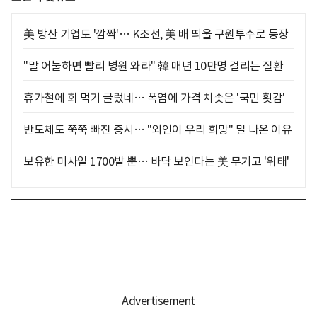
美 방산 기업도 '깜짝'… K조선, 美 배 띄울 구원투수로 등장
"말 어눌하면 빨리 병원 와라" 韓 매년 10만명 걸리는 질환
휴가철에 회 먹기 글렀네… 폭염에 가격 치솟은 '국민 횟감'
반도체도 쭉쭉 빠진 증시… "외인이 우리 희망" 말 나온 이유
보유한 미사일 1700발 뿐… 바닥 보인다는 美 무기고 '위태'