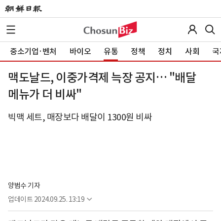
중소기업·벤처
바이오
유통
정책
정치
사회
국
맥도날드, 이중가격제 늑장 공지… "배달
메뉴가 더 비싸"
빅맥 세트, 매장보다 배달이 1300원 비싸
양범수 기자
업데이트
2024.09.25. 13:19