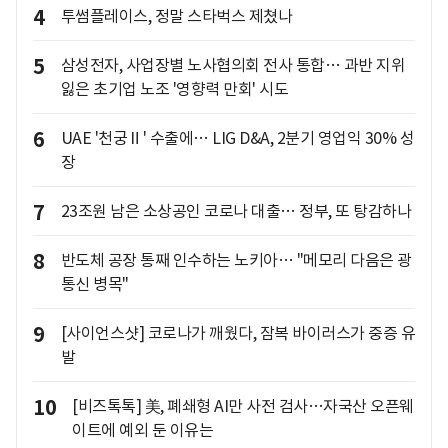
4
투썸플레이스, 정말 스타벅스 제쳤나
5
삼성전자, 사업장별 노사협의회 전사 통합… 과반 지위
잃은 초기업 노조 '영향력 만회' 시도
6
UAE '천궁Ⅱ' 수출에… LIG D&A, 2분기 영업익 30% 성
장
7
23조원 남은 소상공인 코로나 대출… 정부, 또 탕감하나
8
반도체 공장 통째 인수하는 노키아… "메모리 다음은 광
통신 병목"
9
[사이언스샷] 코로나가 깨웠다, 잠복 바이러스가 중증 유
발
10
[비즈톡톡] 美, 폐쇄형 AI만 사전 검사…자국산 오픈웨
이트에 예외 둔 이유는