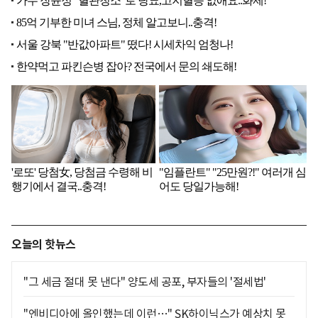
오늘의 핫뉴스
"그 세금 절대 못 낸다" 양도세 공포, 부자들의 '절세법'
"엔비디아에 올인했는데 이런…" SK하이닉스가 예상치 못