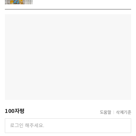
100자평
도움말
삭제기준