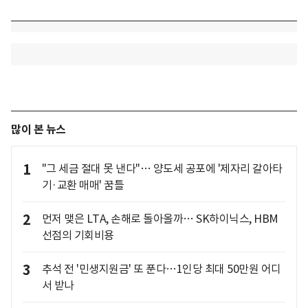
많이 본 뉴스
1
"그 세금 절대 못 낸다"… 양도세 공포에 '제자리 갈아타
기·교환 매매' 꿈틀
2
먼저 맺은 LTA, 손해로 돌아올까… SK하이닉스, HBM
선점의 기회비용
3
추석 전 '민생지원금' 또 푼다…1인당 최대 50만원 어디
서 받나