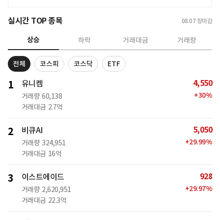
실시간 TOP 종목
08.07
장마감
상승
하락
거래대금
거래량
전체
코스피
코스닥
ETF
4,550
1
유니켐
+
30
%
거래량
60,138
거래대금
2.7억
5,050
2
비큐AI
+
29.99
%
거래량
324,951
거래대금
16억
928
3
이스트에이드
+
29.97
%
거래량
2,620,951
거래대금
22.3억