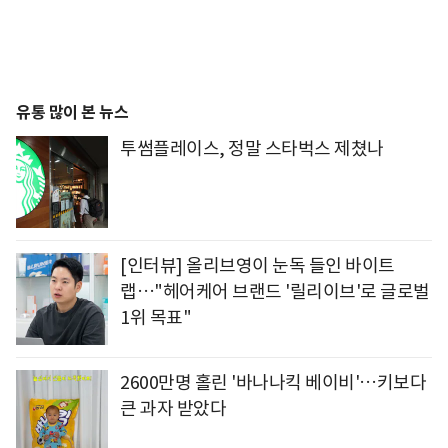
유통 많이 본 뉴스
투썸플레이스, 정말 스타벅스 제쳤나
[인터뷰] 올리브영이 눈독 들인 바이트
랩…"헤어케어 브랜드 '릴리이브'로 글로벌
1위 목표"
2600만명 홀린 '바나나킥 베이비'…키보다
큰 과자 받았다