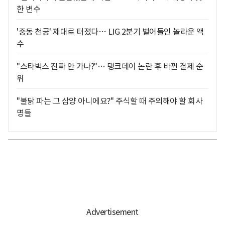
한 변수
'중동 천궁' 제대로 터졌다… LIG 2분기 벌어들인 놀라운 액
수
"스타벅스 진짜 안 가나?"… 탱크데이 논란 후 바뀐 결제 순
위
"불닭 파는 그 삼양 아니에요?" 주식할 때 주의해야 할 회사
명들