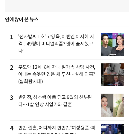
연예 많이 본 뉴스
1
'전자발찌 1호' 고영욱, 이번엔 이지혜 저
격.."49평이 미니멀리즘? 많이 출세했구
나"
2
부모와 12세·8세 자녀 일가족 사망 사건,
아내는 속옷만 입은 채 투신…살해 의혹?
(실화탐사대)
3
반민정, 성추행 아픔 딛고 9월의 신부된
다…1살 연상 사업가와 결혼
4
반반 결혼, 어디까지 반반?.."여성용품·피