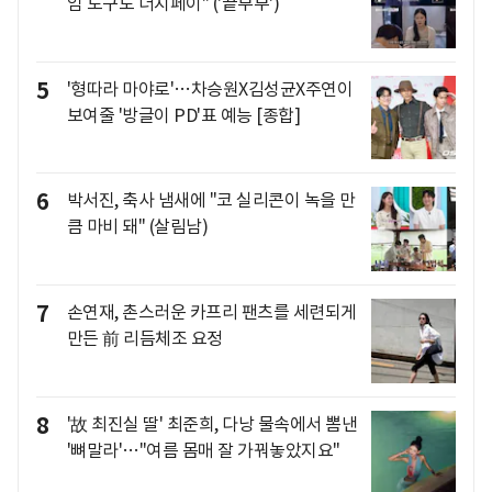
임 도구도 더치페이" ('끝부부')
5
'형따라 마야로'…차승원X김성균X주연이
보여줄 '방글이 PD'표 예능 [종합]
6
박서진, 축사 냄새에 "코 실리콘이 녹을 만
큼 마비 돼" (살림남)
7
손연재, 촌스러운 카프리 팬츠를 세련되게
만든 前 리듬체조 요정
8
'故 최진실 딸' 최준희, 다낭 물속에서 뽐낸
'뼈말라'…"여름 몸매 잘 가꿔놓았지요"