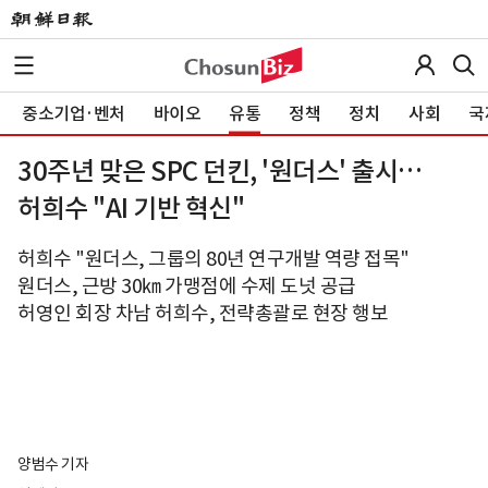
중소기업·벤처
바이오
유통
정책
정치
사회
국
30주년 맞은 SPC 던킨, '원더스' 출시…
허희수 "AI 기반 혁신"
허희수 "원더스, 그룹의 80년 연구개발 역량 접목"
원더스, 근방 30㎞ 가맹점에 수제 도넛 공급
허영인 회장 차남 허희수, 전략총괄로 현장 행보
양범수 기자