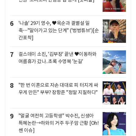
6
'나솔' 29기 영수, ♥옥순과 결별설 일
축…"알아가고 있는 단계" ('벙벙튜브')[순
간포착]
7
걸스데이 소진, '김부장' 끝낸 ♥이동하와
여름휴가 갔나..초록 수영복 '눈길'
8
"한 번 이혼으로 자손 대대로 피 터지게 싸
우게 만든" 부부? 장항준 "정말 지질하다"
9
"얼굴 여전히 고등학생" 박수진, 신생아
특혜논란→하와의 거주 두子맘 근황 [Oh!
쎈 이슈]