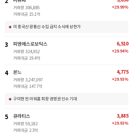
2
비큐AI
+
29.99
%
거래량
306,885
거래대금
15.1억
미 중국산 광통신 수입 금지 소식에 상한가
6,510
3
피앤에스로보틱스
+
29.94
%
거래량
324,952
거래대금
19.4억
4,775
4
본느
+
29.93
%
거래량
3,247,097
거래대금
147.7억
구미현 전 아워홈 회장 경영권 인수 기대
3,885
5
큐라티스
+
29.93
%
거래량
59,182
거래대금
2.3억