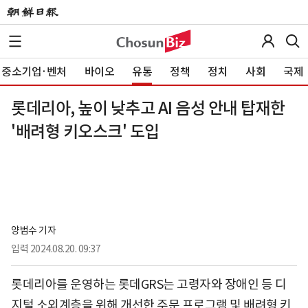
중소기업·벤처
바이오
유통
정책
정치
사회
국제
롯데리아, 높이 낮추고 AI 음성 안내 탑재한
'배려형 키오스크' 도입
양범수 기자
입력
2024.08.20. 09:37
롯데리아를 운영하는 롯데GRS는 고령자와 장애인 등 디
지털 소외계층을 위해 개선한 주문 프로그램 및 배려형 키