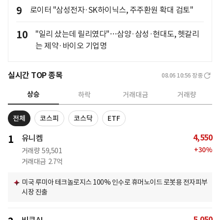
9
로이터 "삼성전자·SK하이닉스, 주주환원 확대 검토"
10
"일리 샀는데 릴리였다"…삼양·삼성·현대도, 헷갈리
는 제약·바이오 기업명
실시간 TOP 종목
08.06 10:56
장중
상승
하락
거래대금
거래량
전체
코스피
코스닥
ETF
4,550
1
유니켐
+
30
%
거래량
59,501
거래대금
2.7억
미국 루미아 테크놀로지스 100% 인수로 휴머노이드 로봇용 전자피부
시장 진출
5,050