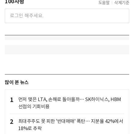
100자평
도움말
삭제기준
많이 본 뉴스
1
먼저 맺은 LTA, 손해로 돌아올까… SK하이닉스, HBM
선점의 기회비용
2
최대주주도 못 피한 '반대매매' 폭탄… 지분율 42%에서
18%로 추락