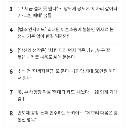
3
"그 세금 절대 못 낸다"… 양도세 공포에 '제자리 갈아타
기·교환 매매' 꿈틀
4
[법조 인사이드] 최태원 이혼소송이 불붙인 위자료 논
쟁… 기준 없어 판결 '제각각'
5
[당신의 생각은] "치킨 다리 먼저 먹은 남친, 누구 잘
못?"… 커플 싸움도 AI에 묻는다
6
추석 전 '민생지원금' 또 푼다…1인당 최대 50만원 어디
서 받나
7
美, 中 태양광 막을 '역대급 카드' 내놨다… 韓 업계 기대
감↑
8
반도체 공장 통째 인수하는 노키아… "메모리 다음은 광
통신 병목"