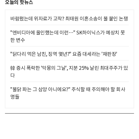
오늘의 핫뉴스
바람폈는데 위자료가 고작? 최태원 이혼소송이 불 붙인 논쟁
"엔비디아에 올인했는데 이런…" SK하이닉스가 예상치 못
한 변수
"닭다리 먹은 남친, 징역 몇년?" 요즘 대세라는 '재판장'
韓 증시 폭락한 '악몽의 그날', 지분 25% 날린 최대주주가 있
다
"불닭 파는 그 삼양 아니에요?" 주식할 때 주의해야 할 회사
명들