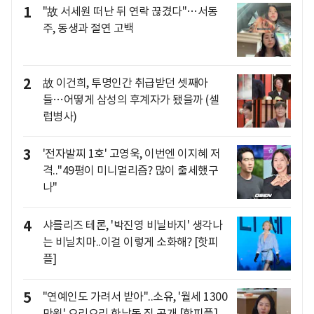
1
"故 서세원 떠난 뒤 연락 끊겼다"…서동
주, 동생과 절연 고백
2
故 이건희, 투명인간 취급받던 셋째아
들…어떻게 삼성의 후계자가 됐을까 (셀
럽병사)
3
'전자발찌 1호' 고영욱, 이번엔 이지혜 저
격.."49평이 미니멀리즘? 많이 출세했구
나"
4
샤를리즈 테론, '박진영 비닐바지' 생각나
는 비닐치마..이걸 이렇게 소화해? [핫피
플]
5
"연예인도 가려서 받아"..소유, '월세 1300
만원' 으리으리 한남동 집 공개 [핫피플]