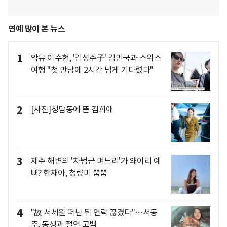
연예 많이 본 뉴스
1
악뮤 이수현, '김성주子' 김민국과 스위스
여행 "첫 만남에 2시간 넘게 기다렸다"
2
[사진]청담동에 뜬 김희애
3
제주 해변의 '차범근 며느리'가 왜이리 예
뻐? 한채아, 청량미 뿜뿜
4
"故 서세원 떠난 뒤 연락 끊겼다"…서동
주, 동생과 절연 고백