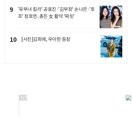
9
'유부녀 킬러' 공효진·'김부장' 손나은·'호
프' 정호연..총든 女 활약 '짜릿'
10
[사진]김희애, 우아한 등장
개인정보처리방침
앱설치(Android)
본 사이트의 주가 시세정보는 정보 제공 목적이며, 오류가