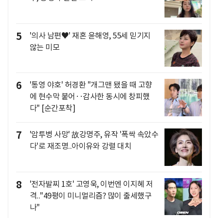
5
'의사 남편♥' 재혼 윤해영, 55세 믿기지
않는 미모
6
'통영 야호' 허경환 "개그맨 됐을 때 고향
에 현수막 붙어‥감사한 동시에 창피했
다" [순간포착]
7
'암투병 사망' 故강명주, 유작 '폭싹 속았수
다'로 재조명..아이유와 강렬 대치
8
'전자발찌 1호' 고영욱, 이번엔 이지혜 저
격.."49평이 미니멀리즘? 많이 출세했구
나"