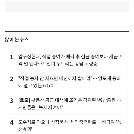
많이 본 뉴스
1
압구정현대, 직접 증여가 매각 후 현금 증여보다 세금 7
억 덜 낸다…계산기 두드리는 강남 고령층
2
"직접 농사 안 지으면 내년까지 팔아라"… 양도세 중과
에 떨고 있는 6070
3
[르포] 부동산 공급 대책에 뜨거운 감자된 '용산공원'…
시민들은 "녹지 지켜야"
4
도수치료 막으니 신장분사·체외충격파로… 비급여 '풍
선효과'