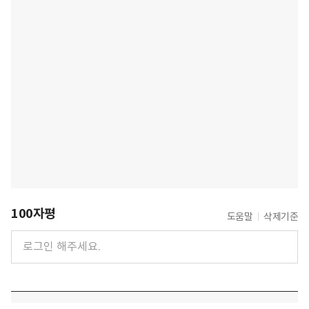
100자평
도움말
삭제기준