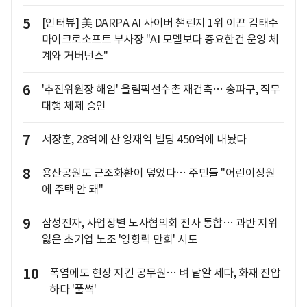
5
[인터뷰] 美 DARPA AI 사이버 챌린지 1위 이끈 김태수
마이크로소프트 부사장 "AI 모델보다 중요한건 운영 체
계와 거버넌스"
6
'추진위원장 해임' 올림픽선수촌 재건축… 송파구, 직무
대행 체제 승인
7
서장훈, 28억에 산 양재역 빌딩 450억에 내놨다
8
용산공원도 근조화환이 덮었다… 주민들 "어린이정원
에 주택 안 돼"
9
삼성전자, 사업장별 노사협의회 전사 통합… 과반 지위
잃은 초기업 노조 '영향력 만회' 시도
10
폭염에도 현장 지킨 공무원… 벼 낱알 세다, 화재 진압
하다 '풀썩'