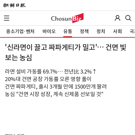
중소기업·벤처
바이오
유통
정책
정치
사회
국
'신라면이 끌고 짜파게티가 밀고'… 건면 빛
보는 농심
라면 설비 가동률 69.7%… 전년比 3.2%↑
20%대 건면 공장 가동률 오른 영향 풀이
건면 짜파게티, 출시 3개월 만에 1500만개 팔려
농심 "건면 시장 성장, 계속 신제품 선보일 것"