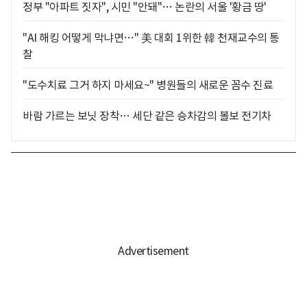
정부 "아파트 짓자", 시민 "안돼"… 논란의 서울 '황금 땅'
"AI 해킹 어떻게 막냐면…" 美 대회 1위한 韓 천재교수의 통
찰
"도수치료 그거 하지 마세요~" 병원들의 새로운 꼼수 진료
바람 가르는 보닛 장착… 세단 같은 승차감의 볼보 전기차