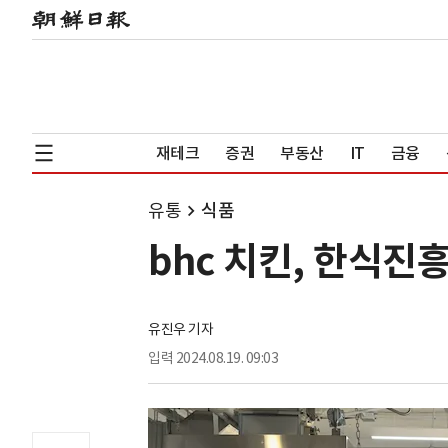
재테크
증권
부동산
IT
금융
유통
식품
bhc 치킨, 한식진
유진우 기자
입력
2024.08.19. 09:03