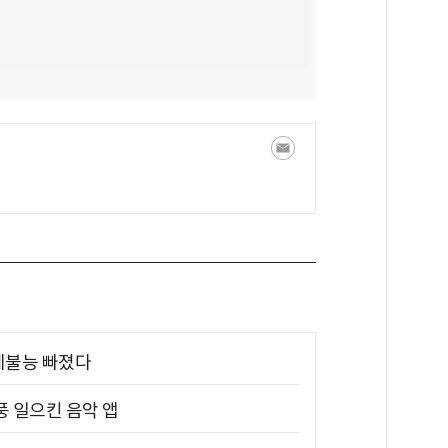
제불능 빠졌다
풍 일으킨 음악 앱