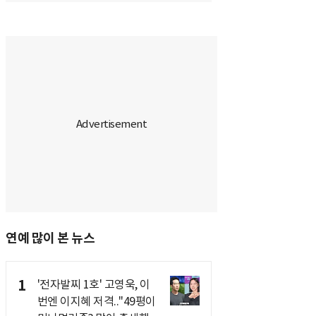
연예 많이 본 뉴스
1
'전자발찌 1호' 고영욱, 이
번엔 이지혜 저격.."49평이