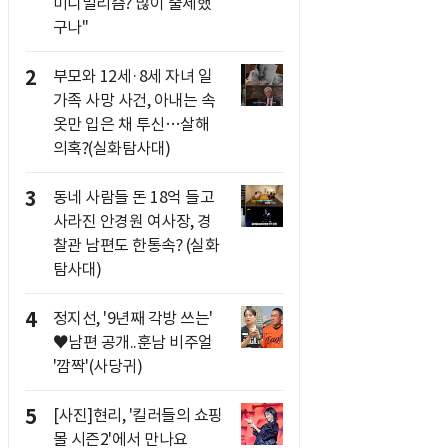
미니멀리즘? 많이 출세했
구나"
2
부모와 12세·8세 자녀 일
가족 사망 사건, 아내는 속
옷만 입은 채 투신…살해
의혹?(실화탐사대)
3
동네 사람들 돈 18억 들고
사라진 안경원 여사장, 경
찰관 남편도 한통속? (실화
탐사대)
4
정지선, '9년째 각방 쓰는'
♥남편 공개..훈남 비주얼
'깜짝'(사당귀)
5
[사진]현리, '킬러들의 쇼핑
몰 시즌2'에서 만나요