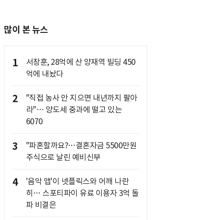
많이 본 뉴스
1
서장훈, 28억에 산 양재역 빌딩 450
억에 내놨다
2
"직접 농사 안 지으면 내년까지 팔아
라"… 양도세 중과에 떨고 있는
6070
3
"파혼할까요?…결혼자금 5500만원
주식으로 날린 예비신부
4
'음악 앱'이 넷플릭스와 어깨 나란
히… 스포티파이 유료 이용자 3억 돌
파 비결은