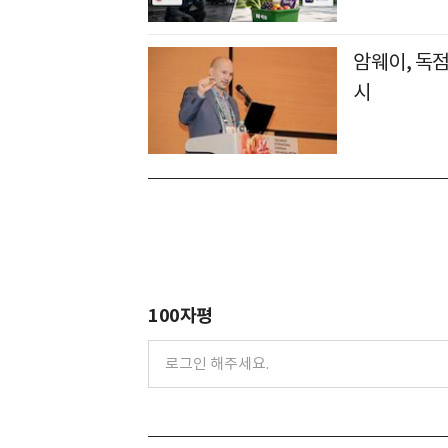
암웨이, 독
시
100자평