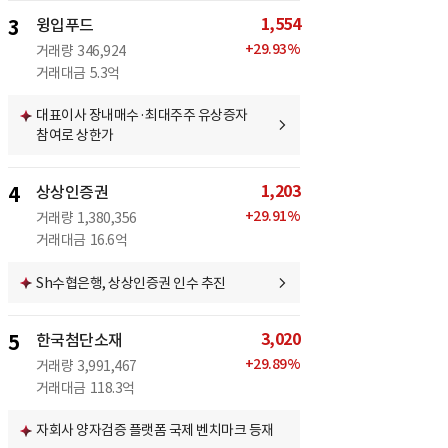
1,554
3
윙입푸드
+
29.93
%
거래량
346,924
거래대금
5.3억
대표이사 장내매수·최대주주 유상증자
참여로 상한가
1,203
4
상상인증권
+
29.91
%
거래량
1,380,356
거래대금
16.6억
Sh수협은행, 상상인증권 인수 추진
3,020
5
한국첨단소재
+
29.89
%
거래량
3,991,467
거래대금
118.3억
자회사 양자검증 플랫폼 국제 벤치마크 등재