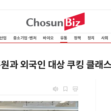
산업
중소기업·벤처
바이오
유통
정책
정치
사회
흥원과 외국인 대상 쿠킹 클래