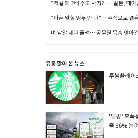
"저걸 왜 2배 주고 사지?"… 일본, 때
"파혼 말할 엄두 안 나"… 주식으로 결
벼 낱알 세다 풀썩… 공무원 목숨 앗아간
유통 많이 본 뉴스
투썸플레이스
'탈팡' 후폭
출 36% 늘