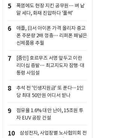
5
폭염에도 현장 지킨 공무원… 벼 낱
알 세다, 화재 진압하다 '풀썩'
6
애플, 日서 아이폰 가격 올리자 중고
폰 주문량 2배 껑충… 리퍼폰 패널은
신제품용 추월
7
[줌인] 호르무즈 서명 앞두고 이란
리더십 증발… 최고지도자 잠행·대
통령 사임설
8
추석 전 '민생지원금' 또 푼다…1인
당 최대 50만원 어디서 받나
9
점유율 1.6% 대만 난야, 15조원 투
자 EUV 공장 건설
10
삼성전자, 사업장별 노사협의회 전