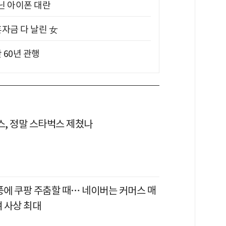
아닌 아이폰 대란
혼자금 다 날린 女
 60년 관행
, 정말 스타벅스 제쳤나
풍에 쿠팡 주춤할 때… 네이버는 커머스 매
며 사상 최대