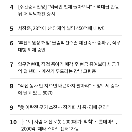
4
[주간증시전망] "외국인 언제 돌아오나"…역대급 반등
뒤 더 막막해진 증시
5
서장훈, 28억에 산 양재역 빌딩 450억에 내놨다
6
'추진위원장 해임' 올림픽선수촌 재건축… 송파구, 직무
대행 체제 승인
7
압구정현대, 직접 증여가 매각 후 현금 증여보다 세금 7
억 덜 낸다…계산기 두드리는 강남 고령층
8
"직접 농사 안 지으면 내년까지 팔아라"… 양도세 중과
에 떨고 있는 6070
9
"美 이란전 무기 소진… 장기화 시 중·러에 유리"
10
[르포] 사람 대신 로봇 1000대가 '척척'… 롯데마트,
2000억 '제타 스마트센터' 가동