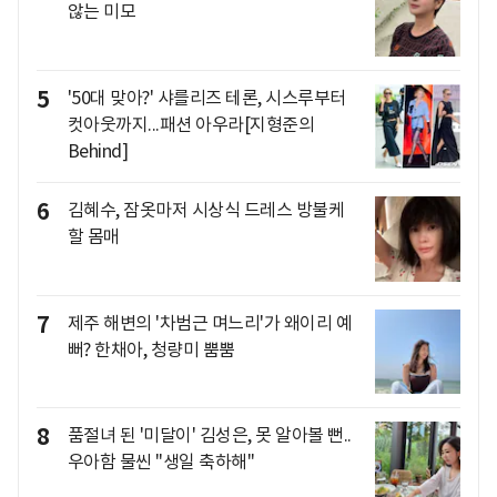
않는 미모
5
'50대 맞아?' 샤를리즈 테론, 시스루부터
컷아웃까지...패션 아우라[지형준의
Behind]
6
김혜수, 잠옷마저 시상식 드레스 방불케
할 몸매
7
제주 해변의 '차범근 며느리'가 왜이리 예
뻐? 한채아, 청량미 뿜뿜
8
품절녀 된 '미달이' 김성은, 못 알아볼 뻔..
우아함 물씬 "생일 축하해"