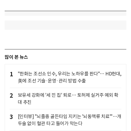
많이 본 뉴스
1
"한화는 조선소 인수, 우리는 노하우를 판다"… HD현대,
美에 조선 기술·운영·관리 방법 수출
2
보유세 강화에 '세 낀 집' 퇴로… 토허제 실거주 예외 확
대 추진
3
[인터뷰] "뇌졸중 골든타임 지키는 '뇌동맥류 치료'"…개
두술 없이 혈관 타고 들어가 막는다