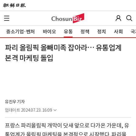
중소기업·벤처
바이오
유통
정책
정치
사회
국
파리 올림픽 올빼미족 잡아라… 유통업계
본격 마케팅 돌입
유진우 기자
업데이트
2024.07.23. 16:09
프랑스 파리올림픽 개막이 닷새 앞으로 다가온 가운데, 유
통업계가 올림픽 마케팅을 본격적으로 시작했다. 파리올