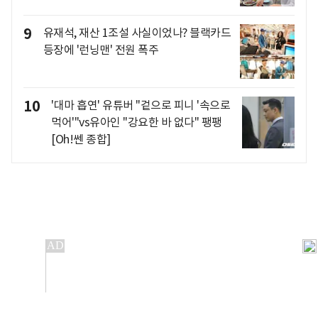
9
유재석, 재산 1조설 사실이었나? 블랙카드
등장에 '런닝맨' 전원 폭주
10
'대마 흡연' 유튜버 "겉으로 피니 '속으로
먹어'"vs유아인 "강요한 바 없다" 팽팽
[Oh!쎈 종합]
개인정보처리방침
앱설치(Android)