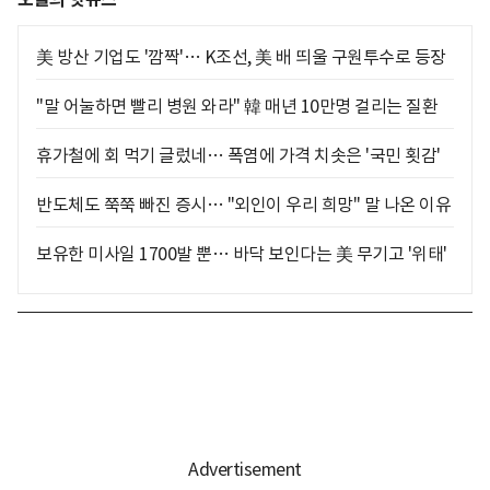
美 방산 기업도 '깜짝'… K조선, 美 배 띄울 구원투수로 등장
"말 어눌하면 빨리 병원 와라" 韓 매년 10만명 걸리는 질환
휴가철에 회 먹기 글렀네… 폭염에 가격 치솟은 '국민 횟감'
반도체도 쭉쭉 빠진 증시… "외인이 우리 희망" 말 나온 이유
보유한 미사일 1700발 뿐… 바닥 보인다는 美 무기고 '위태'