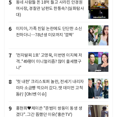
5
동네 사람들 돈 18억 들고 사라진 안경원
여사장, 경찰관 남편도 한통속? (실화탐사
대)
6
이지아, 가족 친일 논란에도 단단한 소신
전하더니…78년생 미모까지 '깜짝'
7
'전자발찌 1호' 고영욱, 이번엔 이지혜 저
격.."49평이 미니멀리즘? 많이 출세했구
나"
8
'첫 내한' 크리스토퍼 놀란, 전세기 내리자
마자 소금빵 먹으러 갔다..맷 데이먼 고척
돔行 [Oh!쎈 이슈]
9
홍현희♥제이쓴 "준범이 쌍둥이 동생 생
겼다"..그간 뜸했던 이유('홍쓴TV')