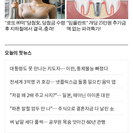
오늘의 핫뉴스
대통령도 못 만나는 지도자… 이란, 통제불능 빠졌다
전세계 3억명 귀 호강… 넷플릭스급 돌풍 일으킨 음악 앱
"저걸 왜 2배 주고 사지?"… 일본, 때아닌 아이폰 대란
"파혼 말할 엄두 안 나"… 주식으로 결혼자금 다 날린 女
벼 낱알 세다 풀썩… 공무원 목숨 앗아간 60년 관행