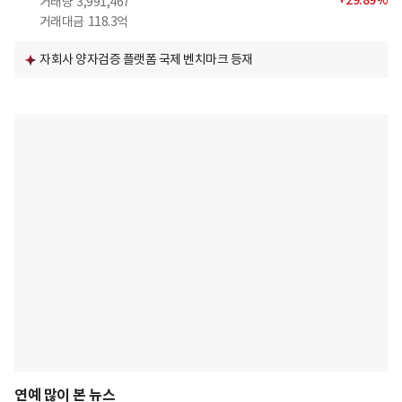
+
29.89
%
거래량
3,991,467
거래대금
118.3억
자회사 양자검증 플랫폼 국제 벤치마크 등재
연예 많이 본 뉴스