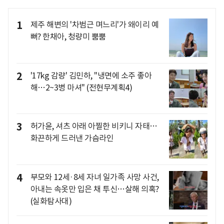
1
제주 해변의 '차범근 며느리'가 왜이리 예
뻐? 한채아, 청량미 뿜뿜
2
'17kg 감량' 김민하, "냉면에 소주 좋아
해…2~3병 마셔" (전현무계획4)
3
허가윤, 셔츠 아래 아찔한 비키니 자태…
화끈하게 드러낸 가슴라인
4
부모와 12세·8세 자녀 일가족 사망 사건,
아내는 속옷만 입은 채 투신…살해 의혹?
(실화탐사대)