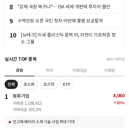
8
"강제 국장 복귀냐"… ISA 세제 개편에 투자자 불만
9
수백만원 오른 국민 첫차 아반떼 흥행 성공할까
10
[뉴테크] 미세 플라스틱 꼼짝 마, 자연이 가르쳐준 청
소 그물
실시간 TOP 종목
08.07
장마감
상승
하락
거래대금
거래량
전체
코스피
코스닥
ETF
8,060
1
동화기업
+
30
%
거래량
1,338,415
거래대금
105.2억
전고체 배터리 소재 기술 사업 확대 기대