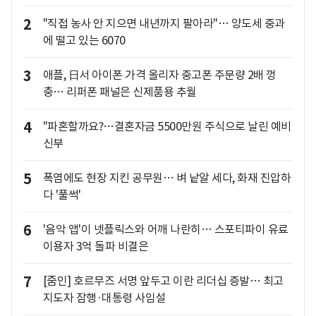
2
"직접 농사 안 지으면 내년까지 팔아라"… 양도세 중과
에 떨고 있는 6070
3
애플, 日서 아이폰 가격 올리자 중고폰 주문량 2배 껑
충… 리퍼폰 패널은 신제품용 추월
4
"파혼할까요?…결혼자금 5500만원 주식으로 날린 예비
신부
5
폭염에도 현장 지킨 공무원… 벼 낱알 세다, 화재 진압하
다 '풀썩'
6
'음악 앱'이 넷플릭스와 어깨 나란히… 스포티파이 유료
이용자 3억 돌파 비결은
7
[줌인] 호르무즈 서명 앞두고 이란 리더십 증발… 최고
지도자 잠행·대통령 사임설