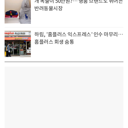
개 목줄이 50만원?… 명품 브랜드도 뛰어든
반려동물시장
하림, '홈플러스 익스프레스' 인수 마무리…
홈플러스 회생 숨통