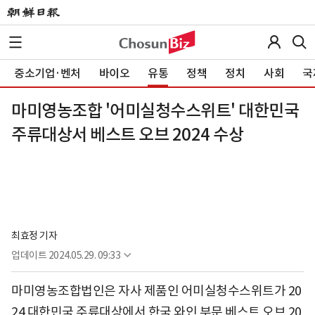
중소기업·벤처
바이오
유통
정책
정치
사회
국
마미영농조합 '어미실청수스위트' 대한민국
주류대상서 베스트 오브 2024 수상
최효정 기자
업데이트
2024.05.29. 09:33
마미영농조합법인은 자사 제품인 어미실청수스위트가 20
24 대한민국 주류대상에서 한국 와인 부문 베스트 오브 20