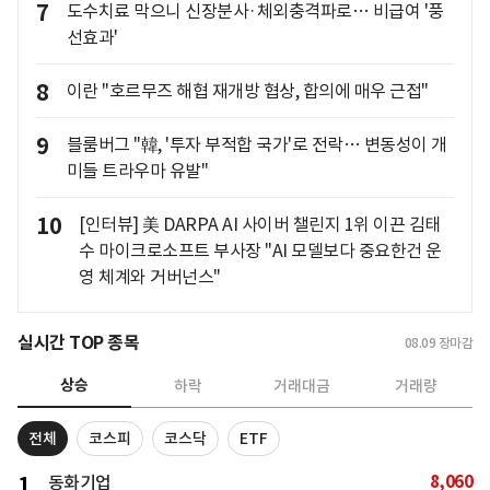
7
도수치료 막으니 신장분사·체외충격파로… 비급여 '풍
선효과'
8
이란 "호르무즈 해협 재개방 협상, 합의에 매우 근접"
9
블룸버그 "韓, '투자 부적합 국가'로 전락… 변동성이 개
미들 트라우마 유발"
10
[인터뷰] 美 DARPA AI 사이버 챌린지 1위 이끈 김태
수 마이크로소프트 부사장 "AI 모델보다 중요한건 운
영 체계와 거버넌스"
실시간 TOP 종목
08.09
장마감
상승
하락
거래대금
거래량
전체
코스피
코스닥
ETF
8,060
1
동화기업