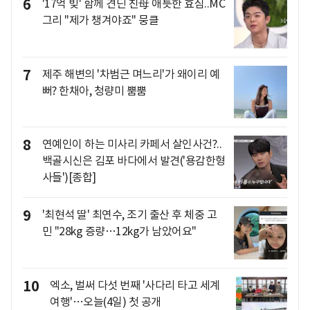
6
'17억 빚' 함께 견딘 친母 애틋한 효심..MC
그리 "제가 챙겨야죠" 뭉클
7
제주 해변의 '차범근 며느리'가 왜이리 예
뻐? 한채아, 청량미 뿜뿜
8
연예인이 하는 미사리 카페서 살인사건?..
백골시신은 김포 바다에서 발견('용감한형
사들')[종합]
9
'최현석 딸' 최연수, 조기 출산 후 체중 고
민 "28kg 증량…12kg가 남았어요"
10
엑소, 벌써 다섯 번째 '사다리 타고 세계
여행'…오늘(4일) 첫 공개