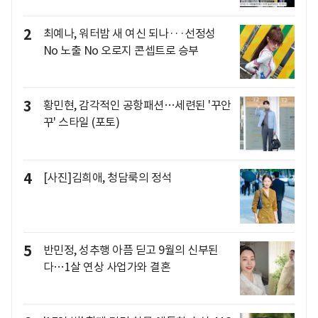
2
최예나, 워터밤 새 여신 되나···선정성
No 노출 No 오로지 콘셉트로 승부
3
황민현, 감각적인 공항패션…세련된 '꾸안
꾸' 스타일 (포토)
4
[사진]김희애, 청담룩의 정석
5
반민정, 성추행 아픔 딛고 9월의 신부된
다…1살 연상 사업가와 결혼