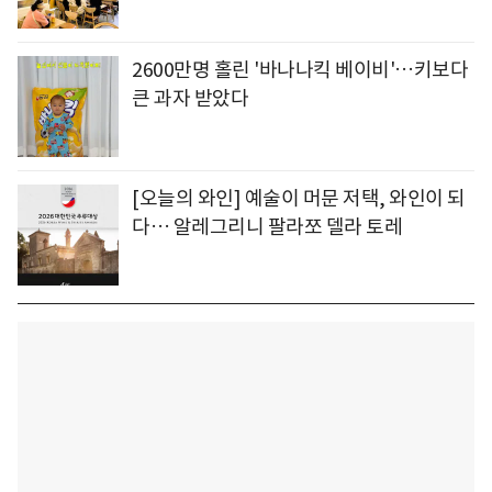
2600만명 홀린 '바나나킥 베이비'…키보다
큰 과자 받았다
[오늘의 와인] 예술이 머문 저택, 와인이 되
다… 알레그리니 팔라쪼 델라 토레