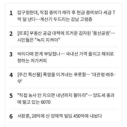
1
압구정현대, 직접 증여가 매각 후 현금 증여보다 세금 7
억 덜 낸다…계산기 두드리는 강남 고령층
2
[르포] 부동산 공급 대책에 뜨거운 감자된 '용산공원'…
시민들은 "녹지 지켜야"
3
박리다매 한계 부딪혔나… 국내선 가격 올리고 해외로
향하는 저가커피
4
[주간 특산물] 폭염을 이겨내는 푸릇함… '대관령 배추·
무'
5
"직접 농사 안 지으면 내년까지 팔아라"… 양도세 중과
에 떨고 있는 6070
6
서장훈, 28억에 산 양재역 빌딩 450억에 내놨다