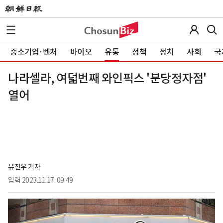
중소기업·벤처
바이오
유통
정책
정치
사회
국
나라셀라, 여덟번째 와인픽스 '분당정자점'
열어
유진우 기자
입력
2023.11.17. 09:49