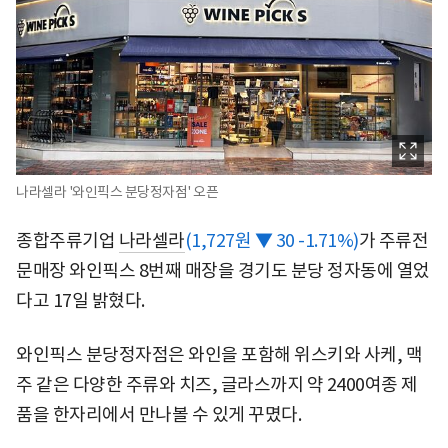
나라셀라 '와인픽스 분당정자점' 오픈
종합주류기업
나라셀라
(1,727원 ▼ 30 -1.71%)
가 주류전
문매장 와인픽스 8번째 매장을 경기도 분당 정자동에 열었
다고 17일 밝혔다.
와인픽스 분당정자점은 와인을 포함해 위스키와 사케, 맥
주 같은 다양한 주류와 치즈, 글라스까지 약 2400여종 제
품을 한자리에서 만나볼 수 있게 꾸몄다.