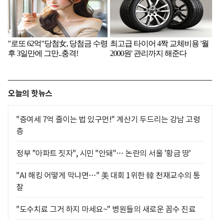
오늘의 핫뉴스
"증여세 7억 줄이는 법 있구먼!" 계산기 두드리는 강남 고령
층
정부 "아파트 짓자", 시민 "안돼"… 논란의 서울 '황금 땅'
"AI 해킹 어떻게 막냐면…" 美 대회 1위한 韓 천재교수의 통
찰
"도수치료 그거 하지 마세요~" 병원들의 새로운 꼼수 진료