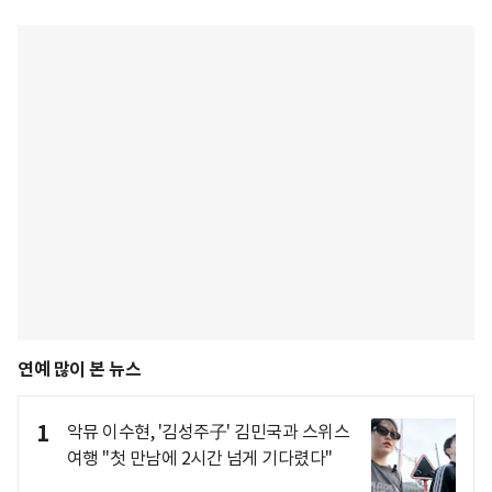
연예 많이 본 뉴스
1
악뮤 이수현, '김성주子' 김민국과 스위스
여행 "첫 만남에 2시간 넘게 기다렸다"