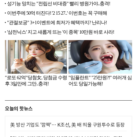
오늘의 핫뉴스
美 방산 기업도 '깜짝'… K조선, 美 배 띄울 구원투수로 등장