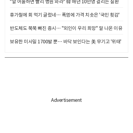
"말 어눌하면 빨리 병원 와라" 韓 매년 10만명 걸리는 질환
휴가철에 회 먹기 글렀네… 폭염에 가격 치솟은 '국민 횟감'
반도체도 쭉쭉 빠진 증시… "외인이 우리 희망" 말 나온 이유
보유한 미사일 1700발 뿐… 바닥 보인다는 美 무기고 '위태'