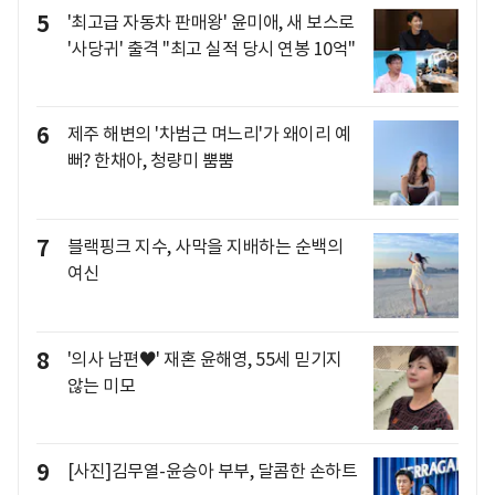
5
'최고급 자동차 판매왕' 윤미애, 새 보스로
'사당귀' 출격 "최고 실적 당시 연봉 10억"
6
제주 해변의 '차범근 며느리'가 왜이리 예
뻐? 한채아, 청량미 뿜뿜
7
블랙핑크 지수, 사막을 지배하는 순백의
여신
8
'의사 남편♥' 재혼 윤해영, 55세 믿기지
않는 미모
9
[사진]김무열-윤승아 부부, 달콤한 손하트