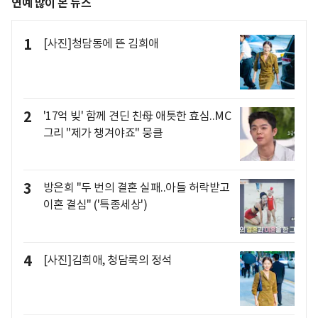
연예 많이 본 뉴스
1
[사진]청담동에 뜬 김희애
2
'17억 빚' 함께 견딘 친母 애틋한 효심..MC
그리 "제가 챙겨야죠" 뭉클
3
방은희 "두 번의 결혼 실패..아들 허락받고
이혼 결심" ('특종세상')
4
[사진]김희애, 청담룩의 정석