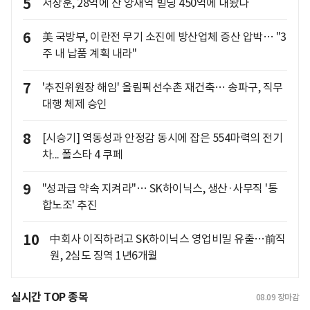
5
서장훈, 28억에 산 양재역 빌딩 450억에 내놨다
6
美 국방부, 이란전 무기 소진에 방산업체 증산 압박… "3
주 내 납품 계획 내라"
7
'추진위원장 해임' 올림픽선수촌 재건축… 송파구, 직무
대행 체제 승인
8
[시승기] 역동성과 안정감 동시에 잡은 554마력의 전기
차... 폴스타 4 쿠페
9
"성과급 약속 지켜라"… SK하이닉스, 생산·사무직 '통
합노조' 추진
10
中회사 이직하려고 SK하이닉스 영업비밀 유출…前직
원, 2심도 징역 1년6개월
실시간 TOP 종목
08.09
장마감