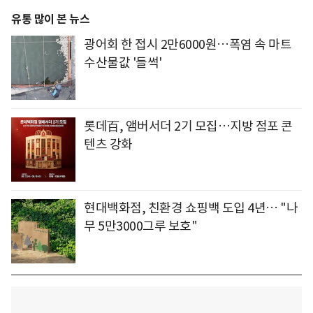
유통 많이 본 뉴스
광어회 한 접시 2만6000원…폭염 속 마트
수산물값 '들썩'
롯데百, 앰버서더 2기 모집…지방 점포 콘
텐츠 강화
현대백화점, 친환경 쇼핑백 도입 4년… "나
무 5만3000그루 보호"