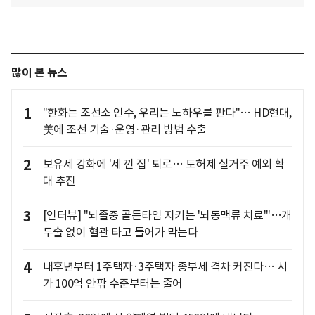
많이 본 뉴스
1
"한화는 조선소 인수, 우리는 노하우를 판다"… HD현대,
美에 조선 기술·운영·관리 방법 수출
2
보유세 강화에 '세 낀 집' 퇴로… 토허제 실거주 예외 확
대 추진
3
[인터뷰] "뇌졸중 골든타임 지키는 '뇌동맥류 치료'"…개
두술 없이 혈관 타고 들어가 막는다
4
내후년부터 1주택자·3주택자 종부세 격차 커진다… 시
가 100억 안팎 수준부터는 줄어