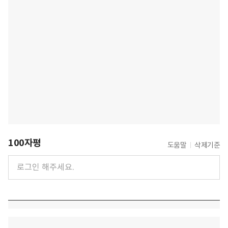
100자평
도움말
삭제기준