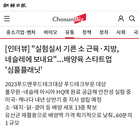
중소기업·벤처
바이오
유통
정책
정치
사회
국
[인터뷰] "실험실서 기른 소 근육·지방,
네슬레에 보내요"...배양육 스타트업
'심플플래닛'
2023푸드앤푸드테크대상 푸드테크부문 대상
풀무원·네슬레 아시아 HQ에 원료 공급해 안전성 실험 중
미국·캐나다 내년 상반기 중 지사 설립 예정
소·돼지·닭·광어 등 배양 세포 13종 확보
유산균 재활용으로 배양액 가격 획기적으로 낮춰...60분의
1 규모