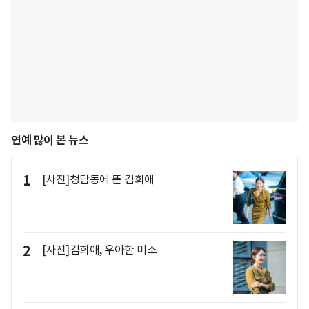
연예 많이 본 뉴스
1
[사진]청담동에 뜬 김희애
2
[사진]김희애, 우아한 미소