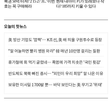
오늘의 핫뉴스
美 방산 기업도 '깜짝'… K조선, 美 배 띄울 구원투수로 등장
"말 어눌하면 빨리 병원 와라" 韓 매년 10만명 걸리는 질환
휴가철에 회 먹기 글렀네… 폭염에 가격 치솟은 '국민 횟감'
반도체도 쭉쭉 빠진 증시… "외인이 우리 희망" 말 나온 이유
보유한 미사일 1700발 뿐… 바닥 보인다는 美 무기고 '위태'