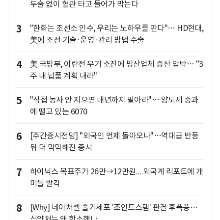
두술 없이 혈관 타고 들어가 막는다
3
"한화는 조선소 인수, 우리는 노하우를 판다"… HD현대,
美에 조선 기술·운영·관리 방법 수출
4
美 국방부, 이란전 무기 소진에 방산업체 증산 압박… "3
주 내 납품 계획 내라"
5
"직접 농사 안 지으면 내년까지 팔아라"… 양도세 중과
에 떨고 있는 6070
6
[주간증시전망] "외국인 언제 돌아오나"…역대급 반등
뒤 더 막막해진 증시
7
하이닉스 목표주가 26만→12만원... 외국계 리포트에 개
미들 발칵
8
[Why] 네이처셀 줄기세포 '조인트스템' 판결 후폭풍…
식약처는 왜 항소했나