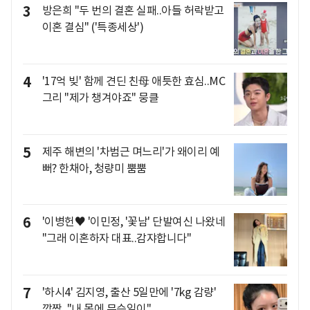
3
방은희 "두 번의 결혼 실패..아들 허락받고
이혼 결심" ('특종세상')
4
'17억 빚' 함께 견딘 친母 애틋한 효심..MC
그리 "제가 챙겨야죠" 뭉클
5
제주 해변의 '차범근 며느리'가 왜이리 예
뻐? 한채아, 청량미 뿜뿜
6
'이병헌♥ '이민정, '꽃남' 단발여신 나왔네
"그래 이혼하자 대표..감쟈합니다"
7
'하시4' 김지영, 출산 5일만에 '7kg 감량'
깜짝.."내 몸에 무슨일이"