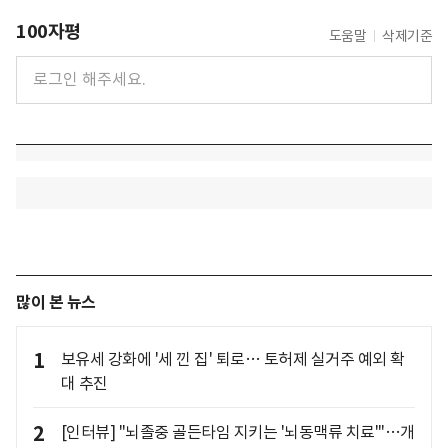
100자평
도움말
삭제기준
많이 본 뉴스
1
보유세 강화에 '세 낀 집' 퇴로… 토허제 실거주 예외 확
대 추진
2
[인터뷰] "뇌졸중 골든타임 지키는 '뇌동맥류 치료'"…개