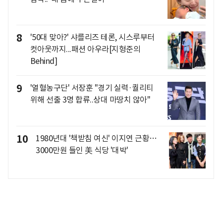
8
'50대 맞아?' 샤를리즈 테론, 시스루부터
컷아웃까지...패션 아우라[지형준의
Behind]
9
'열혈농구단' 서장훈 "경기 실력·퀄리티
위해 선출 3명 합류..상대 마땅치 않아"
10
1980년대 '책받침 여신' 이지연 근황…
3000만원 들인 美 식당 '대박'