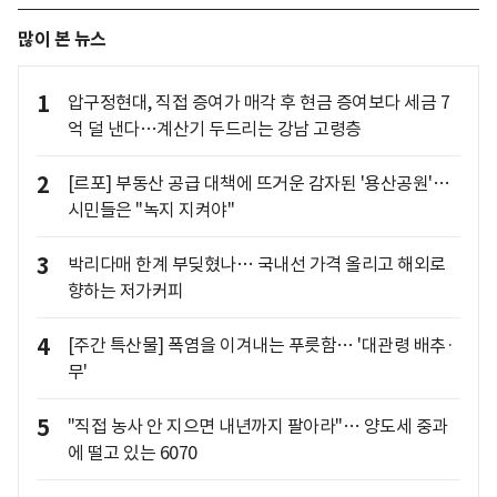
많이 본 뉴스
1
압구정현대, 직접 증여가 매각 후 현금 증여보다 세금 7
억 덜 낸다…계산기 두드리는 강남 고령층
2
[르포] 부동산 공급 대책에 뜨거운 감자된 '용산공원'…
시민들은 "녹지 지켜야"
3
박리다매 한계 부딪혔나… 국내선 가격 올리고 해외로
향하는 저가커피
4
[주간 특산물] 폭염을 이겨내는 푸릇함… '대관령 배추·
무'
5
"직접 농사 안 지으면 내년까지 팔아라"… 양도세 중과
에 떨고 있는 6070