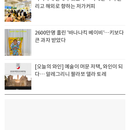
리고 해외로 향하는 저가커피
2600만명 홀린 '바나나킥 베이비'…키보다
큰 과자 받았다
[오늘의 와인] 예술이 머문 저택, 와인이 되
다… 알레그리니 팔라쪼 델라 토레