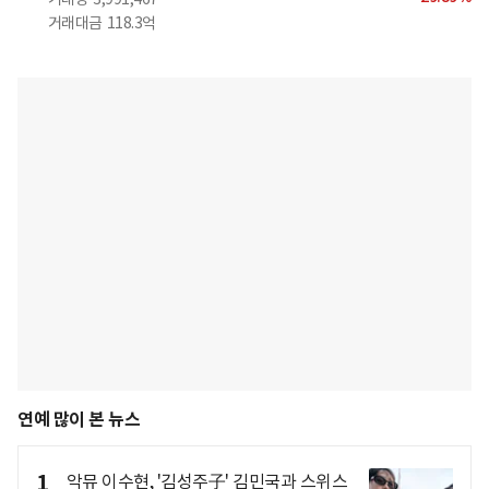
거래대금
118.3억
연예 많이 본 뉴스
1
악뮤 이수현, '김성주子' 김민국과 스위스