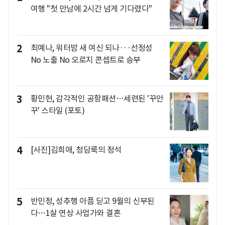
여행 "첫 만남에 2시간 넘게 기다렸다"
2
최예나, 워터밤 새 여신 되나···선정성
No 노출 No 오로지 콘셉트로 승부
3
황민현, 감각적인 공항패션…세련된 '꾸안
꾸' 스타일 (포토)
4
[사진]김희애, 청담룩의 정석
5
반민정, 성추행 아픔 딛고 9월의 신부된
다…1살 연상 사업가와 결혼