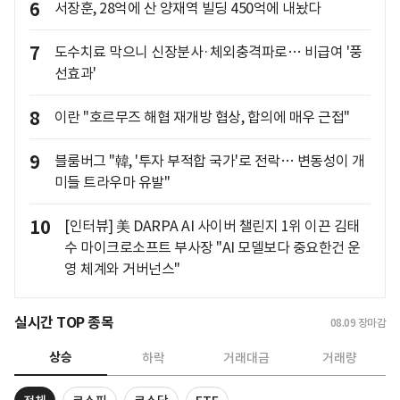
6
서장훈, 28억에 산 양재역 빌딩 450억에 내놨다
7
도수치료 막으니 신장분사·체외충격파로… 비급여 '풍
선효과'
8
이란 "호르무즈 해협 재개방 협상, 합의에 매우 근접"
9
블룸버그 "韓, '투자 부적합 국가'로 전락… 변동성이 개
미들 트라우마 유발"
10
[인터뷰] 美 DARPA AI 사이버 챌린지 1위 이끈 김태
수 마이크로소프트 부사장 "AI 모델보다 중요한건 운
영 체계와 거버넌스"
실시간 TOP 종목
08.09
장마감
상승
하락
거래대금
거래량