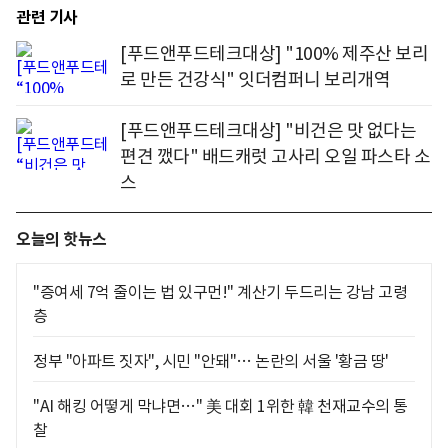
관련 기사
[푸드앤푸드테크대상] "100% 제주산 보리
로 만든 건강식" 잇더컴퍼니 보리개역
[푸드앤푸드테크대상] "비건은 맛 없다는
편견 깼다" 배드캐럿 고사리 오일 파스타 소
스
오늘의 핫뉴스
"증여세 7억 줄이는 법 있구먼!" 계산기 두드리는 강남 고령
층
정부 "아파트 짓자", 시민 "안돼"… 논란의 서울 '황금 땅'
"AI 해킹 어떻게 막냐면…" 美 대회 1위한 韓 천재교수의 통
찰