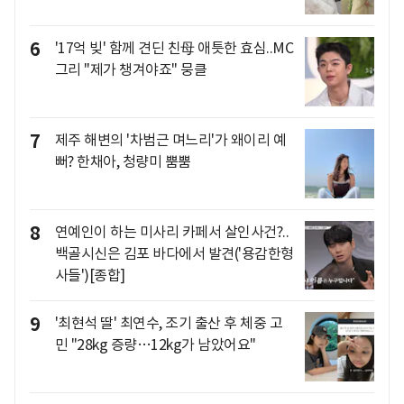
6
'17억 빚' 함께 견딘 친母 애틋한 효심..MC
그리 "제가 챙겨야죠" 뭉클
7
제주 해변의 '차범근 며느리'가 왜이리 예
뻐? 한채아, 청량미 뿜뿜
8
연예인이 하는 미사리 카페서 살인사건?..
백골시신은 김포 바다에서 발견('용감한형
사들')[종합]
9
'최현석 딸' 최연수, 조기 출산 후 체중 고
민 "28kg 증량…12kg가 남았어요"