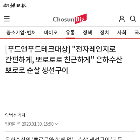
중소기업·벤처
바이오
유통
정책
정치
사회
국
[푸드앤푸드테크대상] "전자레인지로
간편하게, 뽀로로로 친근하게" 은하수산
뽀로로 순살 생선구이
양범수 기자
업데이트
2023.01.30. 15:50
은하수산의 '뽀로로와 함께 먹는 순살 생선구이(고등