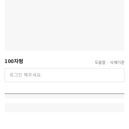
100자평
도움말
삭제기준