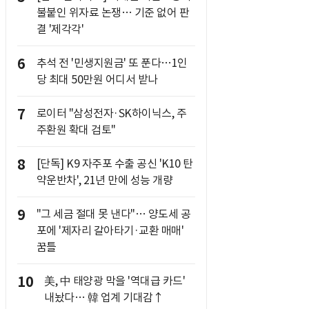
불붙인 위자료 논쟁… 기준 없어 판
결 '제각각'
6
추석 전 '민생지원금' 또 푼다…1인
당 최대 50만원 어디서 받나
7
로이터 "삼성전자·SK하이닉스, 주
주환원 확대 검토"
8
[단독] K9 자주포 수출 공신 'K10 탄
약운반차', 21년 만에 성능 개량
9
"그 세금 절대 못 낸다"… 양도세 공
포에 '제자리 갈아타기·교환 매매'
꿈틀
10
美, 中 태양광 막을 '역대급 카드'
내놨다… 韓 업계 기대감↑