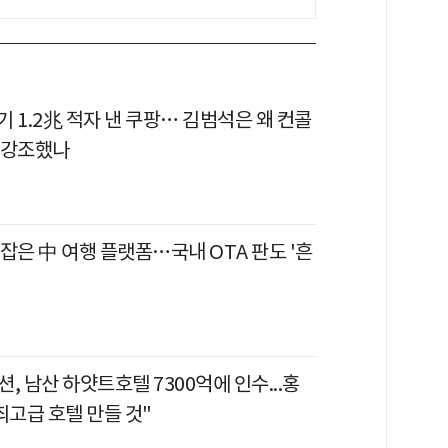
반기 1.2兆 적자 낸 쿠팡… 김범석은 왜 컨콜
 강조했나
잡은 中 여행 플랫폼…국내 OTA 판도 '흔
, 남산 하얏트호텔 7300억에 인수...홍
최고급 호텔 만들 것"