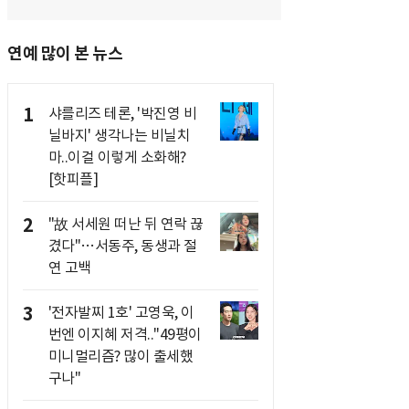
연예 많이 본 뉴스
1
샤를리즈 테론, '박진영 비
닐바지' 생각나는 비닐치
마..이걸 이렇게 소화해?
[핫피플]
2
"故 서세원 떠난 뒤 연락 끊
겼다"…서동주, 동생과 절
연 고백
3
'전자발찌 1호' 고영욱, 이
번엔 이지혜 저격.."49평이
미니멀리즘? 많이 출세했
구나"