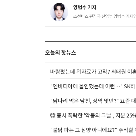
양범수 기자
조선비즈 편집국 산업부 양범수 기자입
오늘의 핫뉴스
바람폈는데 위자료가 고작? 최태원 이혼
"엔비디아에 올인했는데 이런…" SK
"닭다리 먹은 남친, 징역 몇년?" 요즘 
韓 증시 폭락한 '악몽의 그날', 지분 2
"불닭 파는 그 삼양 아니에요?" 주식할