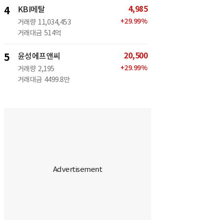
4,985
4
KBI메탈
+
29.99
%
거래량
11,034,453
거래대금
514억
20,500
5
윤성에프앤씨
+
29.99
%
거래량
2,195
거래대금
4499.8만