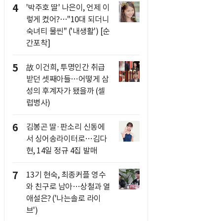
4
'박주호 딸' 나은이, 언제 이
렇게 컸어?…"10대 되더니
숙녀티 물씬" ('내생활') [순
간포착]
5
故 이건희, 투명인간 취급
받던 셋째아들…어떻게 삼
성의 후계자가 됐을까 (셀
럽병사)
6
김봉곤 딸·판소리 신동에
서 싱어송라이터로…김다
현, 14일 정규 4집 발매
7
13기 현숙, 최종커플 영수
와 친구로 남아…상철과 열
애설은? ('나는솔로 라이
브')