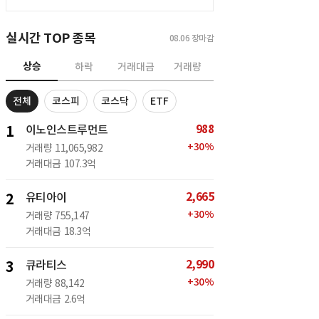
실시간 TOP 종목
08.06
장마감
상승
하락
거래대금
거래량
전체
코스피
코스닥
ETF
988
1
이노인스트루먼트
+
30
%
거래량
11,065,982
거래대금
107.3억
2,665
2
유티아이
+
30
%
거래량
755,147
거래대금
18.3억
2,990
3
큐라티스
+
30
%
거래량
88,142
거래대금
2.6억