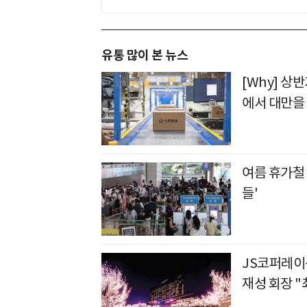
유통 많이 본 뉴스
[Why] 상
에서 대만을
여름 휴가철 
들'
JS코퍼레이션
재성 회장 "