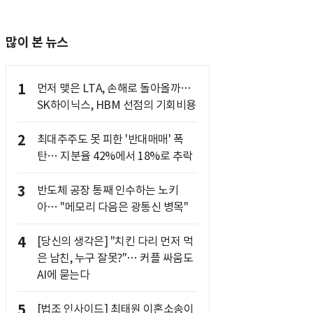
많이 본 뉴스
1
먼저 맺은 LTA, 손해로 돌아올까…
SK하이닉스, HBM 선점의 기회비용
2
최대주주도 못 피한 '반대매매' 폭
탄… 지분율 42%에서 18%로 추락
3
반도체 공장 통째 인수하는 노키
아… "메모리 다음은 광통신 병목"
4
[당신의 생각은] "치킨 다리 먼저 먹
은 남친, 누구 잘못?"… 커플 싸움도
AI에 묻는다
5
[법조 인사이드] 최태원 이혼소송이