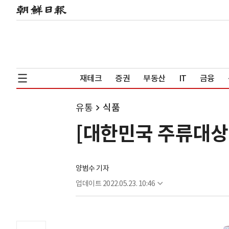
재테크
증권
부동산
IT
금융
유통
식품
[대한민국 주류대상 B
양범수 기자
업데이트
2022.05.23. 10:46