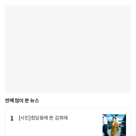
연예 많이 본 뉴스
1
[사진]청담동에 뜬 김희애