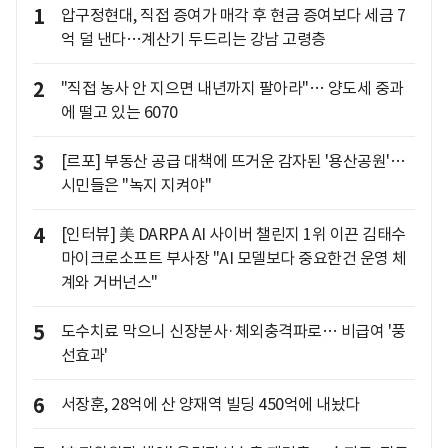
1
압구정현대, 직접 증여가 매각 후 현금 증여보다 세금 7
억 덜 낸다…계산기 두드리는 강남 고령층
2
"직접 농사 안 지으면 내년까지 팔아라"… 양도세 중과
에 떨고 있는 6070
3
[르포] 부동산 공급 대책에 뜨거운 감자된 '용산공원'…
시민들은 "녹지 지켜야"
4
[인터뷰] 美 DARPA AI 사이버 챌린지 1위 이끈 김태수
마이크로소프트 부사장 "AI 모델보다 중요한건 운영 체
계와 거버넌스"
5
도수치료 막으니 신장분사·체외충격파로… 비급여 '풍
선효과'
6
서장훈, 28억에 산 양재역 빌딩 450억에 내놨다