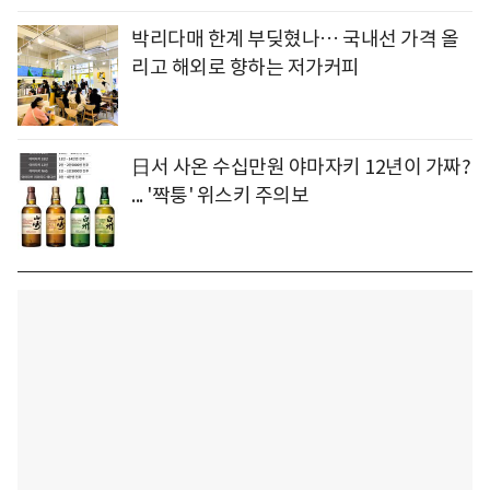
박리다매 한계 부딪혔나… 국내선 가격 올
리고 해외로 향하는 저가커피
日서 사온 수십만원 야마자키 12년이 가짜?
... '짝퉁' 위스키 주의보