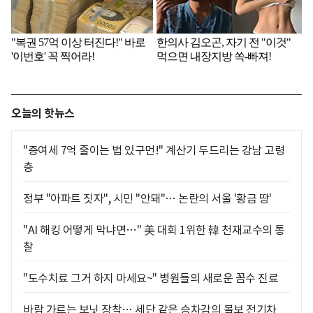
오늘의 핫뉴스
"증여세 7억 줄이는 법 있구먼!" 계산기 두드리는 강남 고령
층
정부 "아파트 짓자", 시민 "안돼"… 논란의 서울 '황금 땅'
"AI 해킹 어떻게 막냐면…" 美 대회 1위한 韓 천재교수의 통
찰
"도수치료 그거 하지 마세요~" 병원들의 새로운 꼼수 진료
바람 가르는 보닛 장착… 세단 같은 승차감의 볼보 전기차