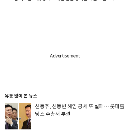
유통 많이 본 뉴스
신동주, 신동빈 해임 공세 또 실패… 롯데홀
딩스 주총서 부결