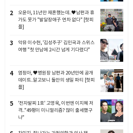
2
오윤아, 11년만 재혼했는데..♥남편과 휴
가도 못가 "발달장애子 연차 없다" [핫피
플]
3
악뮤 이수현, '김성주子' 김민국과 스위스
여행 "첫 만남에 2시간 넘게 기다렸다"
4
염정아, ♥병원장 남편과 20년만에 공개
데이트..알고보니 둘만의 생일 파티 [핫피
플]
5
'전자발찌 1호' 고영욱, 이번엔 이지혜 저
격.."49평이 미니멀리즘? 많이 출세했구
나"