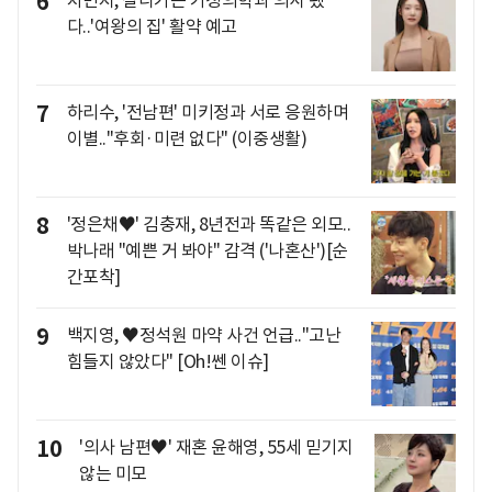
6
차민지, 잘나가는 가정의학과 의사 됐
다..'여왕의 집' 활약 예고
7
하리수, '전남편' 미키정과 서로 응원하며
이별.."후회·미련 없다" (이중생활)
8
'정은채♥' 김충재, 8년전과 똑같은 외모..
박나래 "예쁜 거 봐야" 감격 ('나혼산')[순
간포착]
9
백지영, ♥정석원 마약 사건 언급.."고난
힘들지 않았다" [Oh!쎈 이슈]
10
'의사 남편♥' 재혼 윤해영, 55세 믿기지
않는 미모