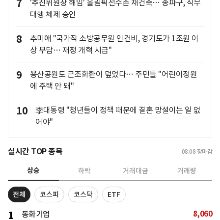
7
'추진위원장 해임' 올림픽선수촌 재건축… 송파구, 직무
대행 체제 승인
8
추미애 "국가직 소방공무원 인건비, 경기도가 1조원 이
상 부담… 재정 개혁 시급"
9
용산공원도 근조화환이 덮었다… 주민들 "어린이정원
에 주택 안 돼"
10
李대통령 "청년들이 정책 때문에 결혼 망설이는 일 없
어야"
실시간 TOP 종목
08.08
장마감
상승
하락
거래대금
거래량
전체
코스피
코스닥
ETF
8,060
1
동화기업