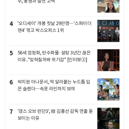
주, 동생과 절연 고백
4
'오디세이' 개봉 첫날 29만명…'스파이더
맨4′ 꺾고 박스오피스 1위
5
56세 엄정화, 탄수화물·설탕 3년간 끊은
이유.."잊혀질까봐 위기감" [인터뷰③]
6
박지원 아나운서, 딱 달라붙는 누드톱 입
은 슬렌더…속옷 라인까지 보여
7
'갱스 오브 런던3', 韓 김홍선 감독 연출 돋
보이는 이유