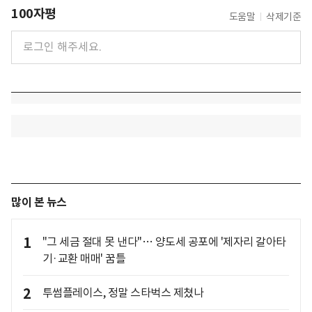
100자평
도움말
삭제기준
많이 본 뉴스
1
"그 세금 절대 못 낸다"… 양도세 공포에 '제자리 갈아타
기·교환 매매' 꿈틀
2
투썸플레이스, 정말 스타벅스 제쳤나