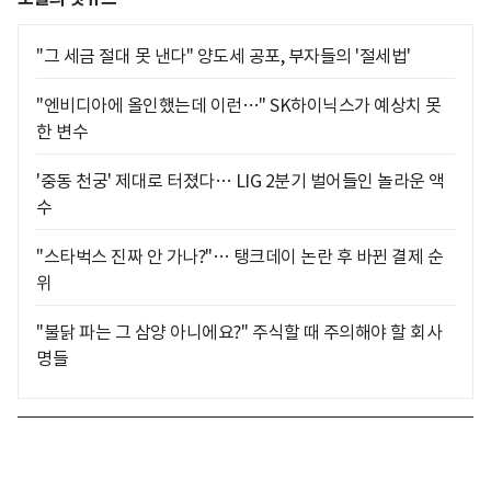
"그 세금 절대 못 낸다" 양도세 공포, 부자들의 '절세법'
"엔비디아에 올인했는데 이런…" SK하이닉스가 예상치 못
한 변수
'중동 천궁' 제대로 터졌다… LIG 2분기 벌어들인 놀라운 액
수
"스타벅스 진짜 안 가나?"… 탱크데이 논란 후 바뀐 결제 순
위
"불닭 파는 그 삼양 아니에요?" 주식할 때 주의해야 할 회사
명들