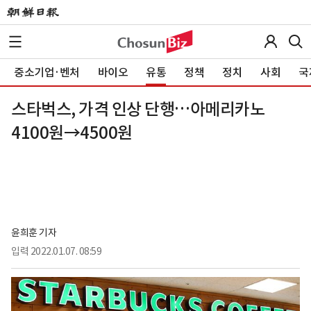
중소기업·벤처
바이오
유통
정책
정치
사회
국
스타벅스, 가격 인상 단행…아메리카노
4100원→4500원
윤희훈 기자
입력
2022.01.07. 08:59