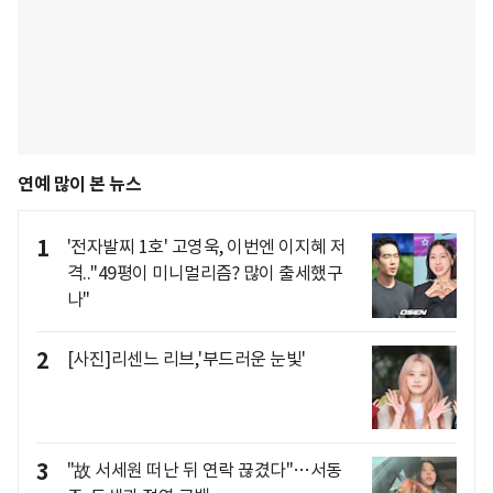
연예 많이 본 뉴스
1
'전자발찌 1호' 고영욱, 이번엔 이지혜 저
격.."49평이 미니멀리즘? 많이 출세했구
나"
2
[사진]리센느 리브,'부드러운 눈빛'
3
"故 서세원 떠난 뒤 연락 끊겼다"…서동