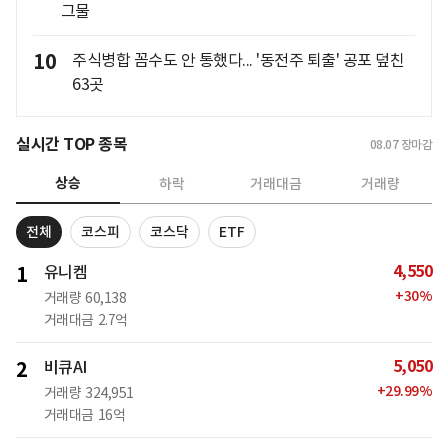
그물
10
주식병합 꼼수도 안 통했다... '동전주 퇴출' 공포 덮친
63곳
실시간 TOP 종목
08.07
장마감
상승
하락
거래대금
거래량
전체
코스피
코스닥
ETF
4,550
1
유니켐
+
30
%
거래량
60,138
거래대금
2.7억
5,050
2
비큐AI
+
29.99
%
거래량
324,951
거래대금
16억