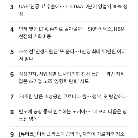
3
UAE '천궁Ⅱ' 수출에… LIG D&A, 2분기 영업익 30% 성
장
4
먼저 맺은 LTA, 손해로 돌아올까… SK하이닉스, HBM
선점의 기회비용
5
추석 전 '민생지원금' 또 푼다…1인당 최대 50만원 어디
서 받나
6
삼성전자, 사업장별 노사협의회 전사 통합… 과반 지위
잃은 초기업 노조 '영향력 만회' 시도
7
23조원 남은 소상공인 코로나 대출… 정부, 또 탕감하나
8
반도체 공장 통째 인수하는 노키아… "메모리 다음은 광
통신 병목"
9
[뉴테크] 미세 플라스틱 꼼짝 마, 자연이 가르쳐준 청소