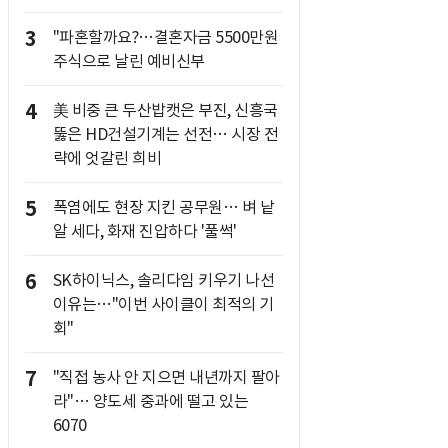
3
"파혼할까요?…결혼자금 5500만원
주식으로 날린 예비신부
4
美 비중 큰 두산밥캣은 부진, 신흥국
뚫은 HD건설기계는 선전… 시장 전
략에 엇갈린 희비
5
폭염에도 현장 지킨 공무원… 벼 낱
알 세다, 화재 진압하다 '풀썩'
6
SK하이닉스, 솔리다임 키우기 나선
이유는…"이번 사이클이 최적의 기
회"
7
"직접 농사 안 지으면 내년까지 팔아
라"… 양도세 중과에 떨고 있는
6070