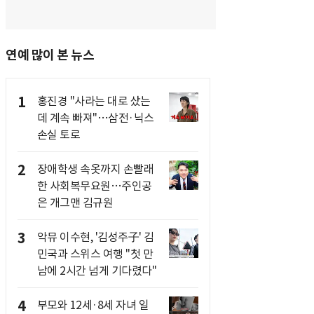
연예 많이 본 뉴스
1
홍진경 "사라는 대로 샀는
데 계속 빠져"…삼전·닉스
손실 토로
2
장애학생 속옷까지 손빨래
한 사회복무요원…주인공
은 개그맨 김규원
3
악뮤 이수현, '김성주子' 김
민국과 스위스 여행 "첫 만
남에 2시간 넘게 기다렸다"
4
부모와 12세·8세 자녀 일