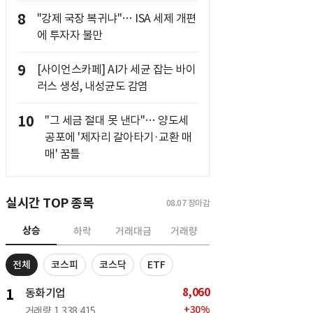
8
"강제 국장 복귀냐"… ISA 세제 개편
에 투자자 불만
9
[사이언스카페] AI가 세균 잡는 바이
러스 생성, 내성균도 감염
10
"그 세금 절대 못 낸다"… 양도세
공포에 '제자리 갈아타기·교환 매
매' 꿈틀
실시간 TOP 종목
08.07
장마감
상승
하락
거래대금
거래량
전체
코스피
코스닥
ETF
8,060
1
동화기업
+
30
%
거래량
1,338,415