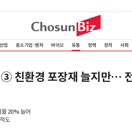
산업
중소기업·벤처
바이오
유통
정책
정치
사회
드]③ 친환경 포장재 늘지만… 
물 20% 늘어
지적도