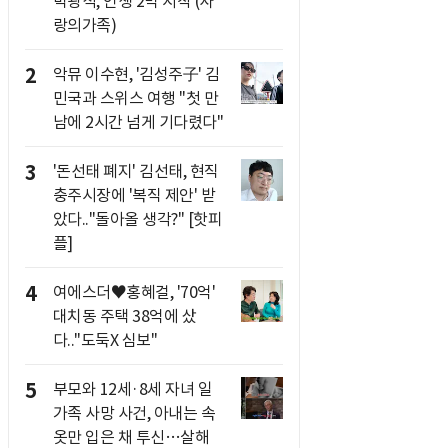
박광석, 인생 2막 시작 (사
랑의가족)
2
악뮤 이수현, '김성주子' 김
민국과 스위스 여행 "첫 만
남에 2시간 넘게 기다렸다"
3
'돈선태 폐지' 김선태, 현직
충주시장에 '복직 제안' 받
았다.."돌아올 생각?" [핫피
플]
4
여에스더♥홍혜걸, '70억'
대치동 주택 38억에 샀
다.."도둑X 심보"
5
부모와 12세·8세 자녀 일
가족 사망 사건, 아내는 속
옷만 입은 채 투신…살해