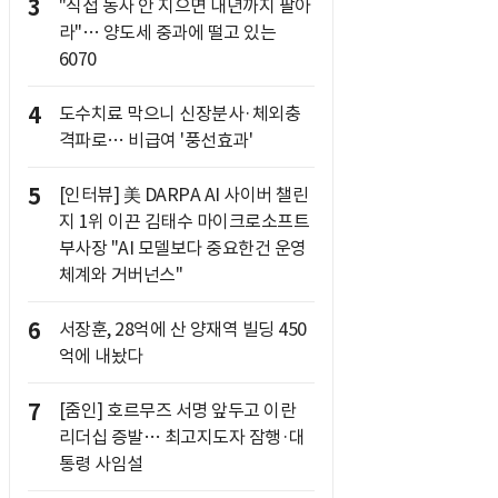
3
"직접 농사 안 지으면 내년까지 팔아
라"… 양도세 중과에 떨고 있는
6070
4
도수치료 막으니 신장분사·체외충
격파로… 비급여 '풍선효과'
5
[인터뷰] 美 DARPA AI 사이버 챌린
지 1위 이끈 김태수 마이크로소프트
부사장 "AI 모델보다 중요한건 운영
체계와 거버넌스"
6
서장훈, 28억에 산 양재역 빌딩 450
억에 내놨다
7
[줌인] 호르무즈 서명 앞두고 이란
리더십 증발… 최고지도자 잠행·대
통령 사임설