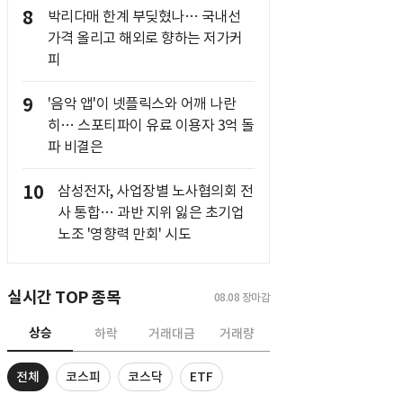
8
박리다매 한계 부딪혔나… 국내선
가격 올리고 해외로 향하는 저가커
피
9
'음악 앱'이 넷플릭스와 어깨 나란
히… 스포티파이 유료 이용자 3억 돌
파 비결은
10
삼성전자, 사업장별 노사협의회 전
사 통합… 과반 지위 잃은 초기업
노조 '영향력 만회' 시도
실시간 TOP 종목
08.08
장마감
상승
하락
거래대금
거래량
전체
코스피
코스닥
ETF