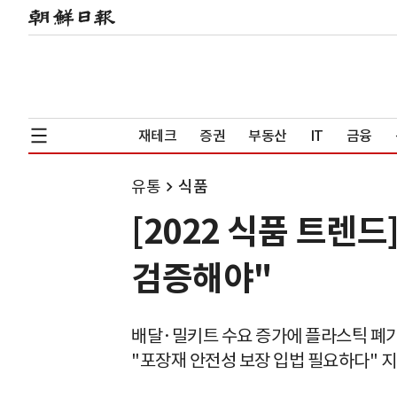
재테크
증권
부동산
IT
금융
유통
식품
[2022 식품 트렌
검증해야"
배달·밀키트 수요 증가에 플라스틱 폐기
"포장재 안전성 보장 입법 필요하다" 