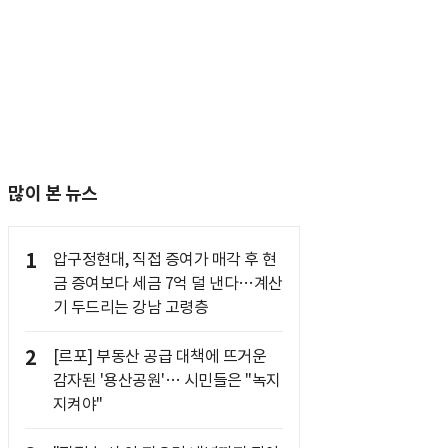
많이 본 뉴스
1
압구정현대, 직접 증여가 매각 후 현
금 증여보다 세금 7억 덜 낸다…계산
기 두드리는 강남 고령층
2
[르포] 부동산 공급 대책에 뜨거운
감자된 '용산공원'… 시민들은 "녹지
지켜야"