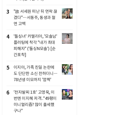
3
"故 서세원 떠난 뒤 연락 끊
겼다"…서동주, 동생과 절
연 고백
4
'돌싱녀' 카멜리아, '모솔남'
플러팅에 착각 "내가 최대
피해자" ('돌싱N모솔') [순
간포착]
5
이지아, 가족 친일 논란에
도 단단한 소신 전하더니…
78년생 미모까지 '깜짝'
6
'전자발찌 1호' 고영욱, 이
번엔 이지혜 저격.."49평이
미니멀리즘? 많이 출세했
구나"