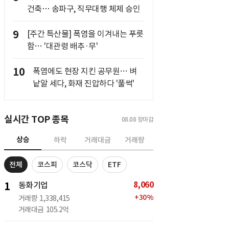
건축… 송파구, 직무대행 체제 승인
9
[주간 특산물] 폭염을 이겨내는 푸릇
함… '대관령 배추·무'
10
폭염에도 현장 지킨 공무원… 벼
낱알 세다, 화재 진압하다 '풀썩'
실시간 TOP 종목
08.08
장마감
상승
하락
거래대금
거래량
전체
코스피
코스닥
ETF
8,060
1
동화기업
+
30
%
거래량
1,338,415
거래대금
105.2억