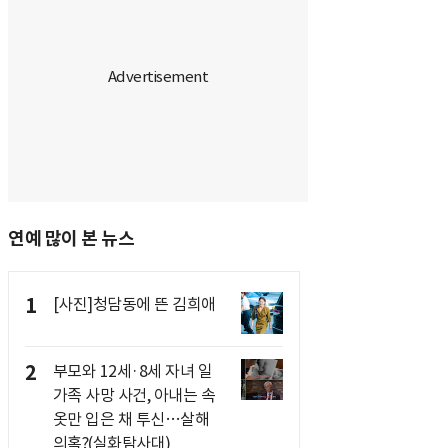
연예 많이 본 뉴스
1
[사진]청담동에 뜬 김희애
2
부모와 12세·8세 자녀 일
가족 사망 사건, 아내는 속
옷만 입은 채 투신…살해
의혹?(실화탐사대)