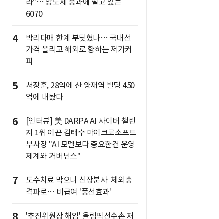
라"… 양도세 중과에 떨고 있는
6070
4
박리다매 한계 부딪혔나… 국내선
가격 올리고 해외로 향하는 저가커
피
5
서장훈, 28억에 산 양재역 빌딩 450
억에 내놨다
6
[인터뷰] 美 DARPA AI 사이버 챌린
지 1위 이끈 김태수 마이크로소프트
부사장 "AI 모델보다 중요한건 운영
체계와 거버넌스"
7
도수치료 막으니 신장분사·체외충
격파로… 비급여 '풍선효과'
8
'추진위원장 해임' 올림픽선수촌 재