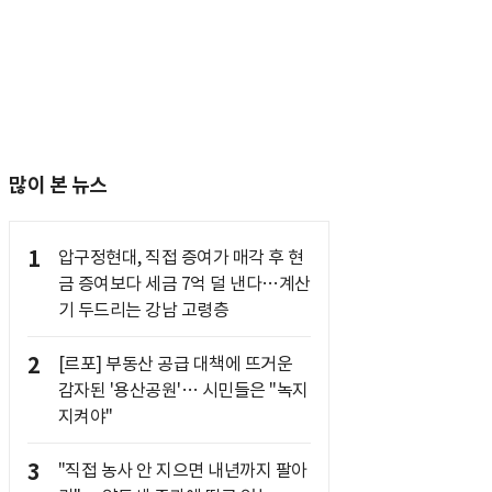
많이 본 뉴스
1
압구정현대, 직접 증여가 매각 후 현
금 증여보다 세금 7억 덜 낸다…계산
기 두드리는 강남 고령층
2
[르포] 부동산 공급 대책에 뜨거운
감자된 '용산공원'… 시민들은 "녹지
지켜야"
3
"직접 농사 안 지으면 내년까지 팔아