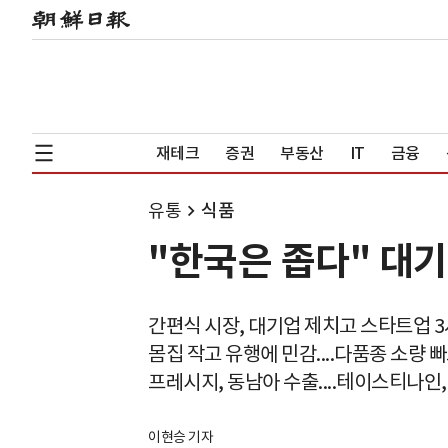
재테크
증권
부동산
IT
금융
유통
식품
"한국은 좁다" 대
간편식 시장, 대기업 제치고 스타트업 
몸집 작고 유행에 민감....다품종 소량 
프레시지, 동남아 수출....테이스티나인,
이현승 기자