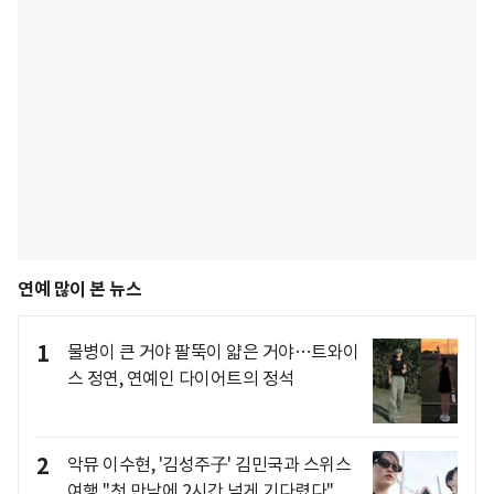
연예 많이 본 뉴스
1
물병이 큰 거야 팔뚝이 얇은 거야…트와이
스 정연, 연예인 다이어트의 정석
2
악뮤 이수현, '김성주子' 김민국과 스위스
여행 "첫 만남에 2시간 넘게 기다렸다"