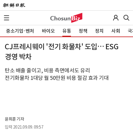
중소기업·벤처
바이오
유통
정책
정치
사회
국
CJ프레시웨이 '전기 화물차' 도입… ESG
경영 박차
탄소 배출 줄이고, 비용 측면에서도 유리
전기화물차 1대당 월 50만원 비용 절감 효과 기대
윤희훈 기자
입력
2021.09.09. 09:57