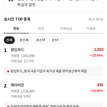
특검과 설전
실시간 TOP 종목
08.10
장마감
상승
하락
거래대금
거래량
전체
코스피
코스닥
ETF
2,020
1
윙입푸드
+
29.99
%
거래량
7,083,898
거래대금
127.5억
윙입푸드, 중국 국유기업과 육가공 제품 위탁생산계약 체결
841
2
에이비온
+
29.98
%
거래량
1,158,469
거래대금
9.4억
차세대 면역항암 플랫폼 iRAC 원천기술 美 특허 등록