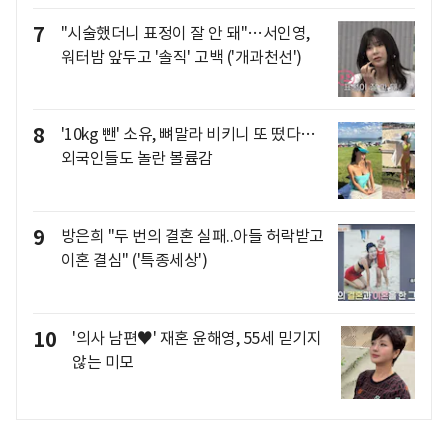
7
"시술했더니 표정이 잘 안 돼"…서인영,
워터밤 앞두고 '솔직' 고백 ('개과천선')
8
'10kg 뺀' 소유, 뼈말라 비키니 또 떴다…
외국인들도 놀란 볼륨감
9
방은희 "두 번의 결혼 실패..아들 허락받고
이혼 결심" ('특종세상')
10
'의사 남편♥' 재혼 윤해영, 55세 믿기지
않는 미모