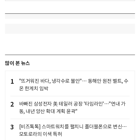
많이 본 뉴스
1
"뜨거워진 바다, 냉각수로 불안"… 동해안 원전 벨트, 수
온 한계치 임박
2
바빠진 삼성전자 美 테일러 공장 '타임라인'…"연내 가
동, 내년 양산 확대 계획 윤곽"
3
[비즈톡톡] 스마트워치를 펼치니 폴더블폰으로 변신…
모토로라의 이색 특허