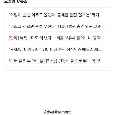
오늘의 핫뉴스
"이렇게 될 줄 아무도 몰랐다" 동해안 원전 '올스톱' 위기
"마스크 안 쓰면 관절 쑤신다" 서울대병원 충격 연구 결과
[단독]
뉴욕보다도 더 낸다… 서울 보유세 뜯어보니 '깜짝'
"HBM이 다가 아냐" 엔비디아 홀린 삼전닉스 메모리 세트
"이런 폰은 본 적이 없다" 삼성 긴장케 할 모토로라 '역습'