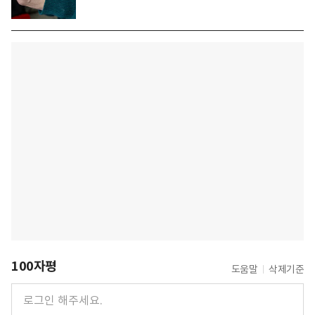
100자평
도움말
삭제기준