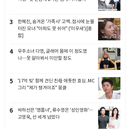
3
한혜진, 숨겨온 '가족사' 고백..점사에 눈물
터진 모녀 "아파도 못 쉬어" ('미우새')[종
합]
4
우주소녀 다영, 글래머 몸매 이 정도였
나…못 알아봐서 미안할 정도
5
'17억 빚' 함께 견딘 친母 애틋한 효심..MC
그리 "제가 챙겨야죠" 뭉클
6
박하선은 '명품녀', 류수영은 '성인영화'…
고영욱, 선 세게 넘었다