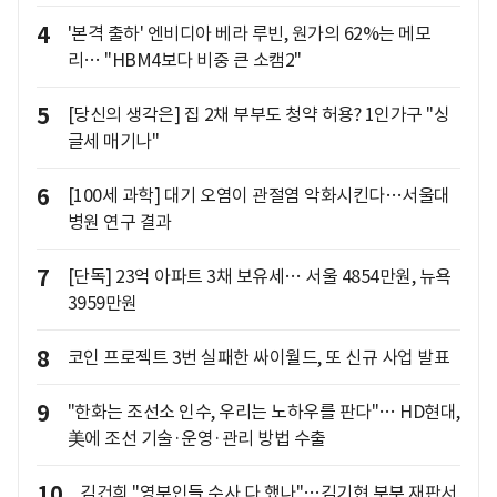
4
'본격 출하' 엔비디아 베라 루빈, 원가의 62%는 메모
리… "HBM4보다 비중 큰 소캠2"
5
[당신의 생각은] 집 2채 부부도 청약 허용? 1인가구 "싱
글세 매기나"
6
[100세 과학] 대기 오염이 관절염 악화시킨다…서울대
병원 연구 결과
7
[단독] 23억 아파트 3채 보유세… 서울 4854만원, 뉴욕
3959만원
8
코인 프로젝트 3번 실패한 싸이월드, 또 신규 사업 발표
9
"한화는 조선소 인수, 우리는 노하우를 판다"… HD현대,
美에 조선 기술·운영·관리 방법 수출
10
김건희 "영부인들 수사 다 했나"…김기현 부부 재판서