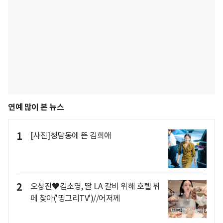
연예 많이 본 뉴스
1
[사진]청담동에 뜬 김희애
2
오상진♥김소영, 딸 LA 갈비 위해 호텔 뷔
페 찾아('띵그리TV')//어저께