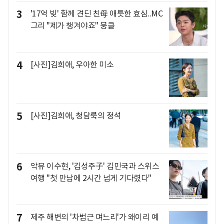
3
'17억 빚' 함께 견딘 친母 애틋한 효심..MC
그리 "제가 챙겨야죠" 뭉클
4
[사진]김희애, 우아한 미소
5
[사진]김희애, 청담룩의 정석
6
악뮤 이수현, '김성주子' 김민국과 스위스
여행 "첫 만남에 2시간 넘게 기다렸다"
7
제주 해변의 '차범근 며느리'가 왜이리 예