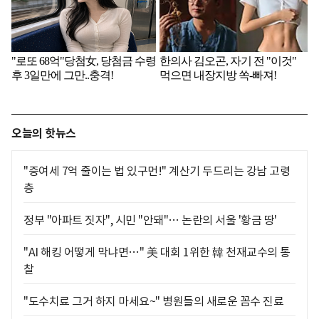
오늘의 핫뉴스
"증여세 7억 줄이는 법 있구먼!" 계산기 두드리는 강남 고령
층
정부 "아파트 짓자", 시민 "안돼"… 논란의 서울 '황금 땅'
"AI 해킹 어떻게 막냐면…" 美 대회 1위한 韓 천재교수의 통
찰
"도수치료 그거 하지 마세요~" 병원들의 새로운 꼼수 진료