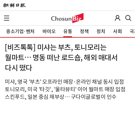
중소기업·벤처
바이오
유통
정책
정치
사회
국
[비즈톡톡] 미샤는 부츠, 토니모리는
월마트… 명동 떠난 로드숍, 해외 매대서
다시 떴다
미샤, 영국 '부츠' 오프라인 매장·온라인 채널 동시 입점
토니모리, 미국 '타깃', '울타뷰티' 이어 월마트 매장 입점
스킨푸드, 일본 중심 재부상… 구다이글로벌이 인수