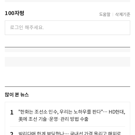
100자평
도움말
삭제기준
많이 본 뉴스
1
"한화는 조선소 인수, 우리는 노하우를 판다"… HD현대,
美에 조선 기술·운영·관리 방법 수출
2
박리다매 한계 부딪혔나… 국내선 가격 올리고 해외로