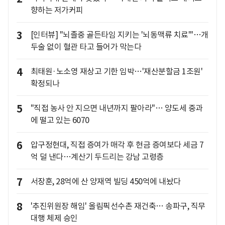
향하는 저가커피
3
[인터뷰] "뇌졸중 골든타임 지키는 '뇌동맥류 치료'"…개
두술 없이 혈관 타고 들어가 막는다
4
최태원·노소영 재상고 기한 임박…'재산분할금 1조원'
확정되나
5
"직접 농사 안 지으면 내년까지 팔아라"… 양도세 중과
에 떨고 있는 6070
6
압구정현대, 직접 증여가 매각 후 현금 증여보다 세금 7
억 덜 낸다…계산기 두드리는 강남 고령층
7
서장훈, 28억에 산 양재역 빌딩 450억에 내놨다
8
'추진위원장 해임' 올림픽선수촌 재건축… 송파구, 직무
대행 체제 승인