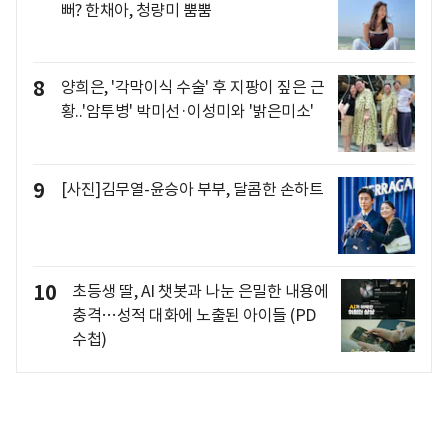
뻐? 한채아, 청량미 뿜뿜
8
양희은, '각막이식 수술' 후 지팡이 짚은 근
황..'암투병' 박미선·이성미와 '밝은미소'
9
[사진]김무열-윤승아 부부, 달콤한 손하트
10
초등생 딸, AI 챗봇과 나눈 은밀한 내용에
충격…성적 대화에 노출된 아이들 (PD
수첩)