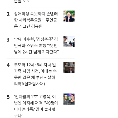
손실 토로
2
장애학생 속옷까지 손빨래
한 사회복무요원…주인공
은 개그맨 김규원
3
악뮤 이수현, '김성주子' 김
민국과 스위스 여행 "첫 만
남에 2시간 넘게 기다렸다"
4
부모와 12세·8세 자녀 일
가족 사망 사건, 아내는 속
옷만 입은 채 투신…살해
의혹?(실화탐사대)
5
'전자발찌 1호' 고영욱, 이
번엔 이지혜 저격.."49평이
미니멀리즘? 많이 출세했
구나"