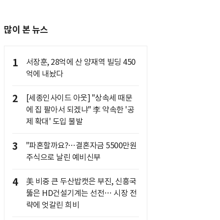
많이 본 뉴스
1
서장훈, 28억에 산 양재역 빌딩 450
억에 내놨다
2
[세종인사이드 아웃] "상속세 때문
에 집 팔아서 되겠냐" 李 약속한 '공
제 확대' 도입 불발
3
"파혼할까요?…결혼자금 5500만원
주식으로 날린 예비신부
4
美 비중 큰 두산밥캣은 부진, 신흥국
뚫은 HD건설기계는 선전… 시장 전
략에 엇갈린 희비