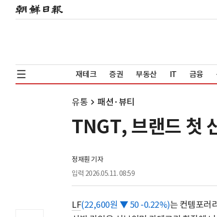
재테크
증권
부동산
IT
금융
유통
패션·뷰티
TNGT, 브랜드 첫
정재훤 기자
입력
2026.05.11. 08:59
LF
(22,600원 ▼ 50 -0.22%)
는 컨템포러리