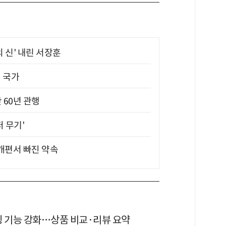
의 신' 내린 서장훈
진 국가
 60년 관행
퍼 무기'
 개편서 빠진 약속
쇼핑 기능 강화…상품 비교·리뷰 요약