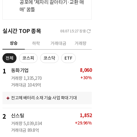
공포에 '제자리 갈아타기·교환 매
매' 꿈틀
실시간 TOP 종목
08.07 15:27
장중
상승
하락
거래대금
거래량
전체
코스피
코스닥
ETF
8,060
1
동화기업
+
30
%
거래량
1,335,270
거래대금
104.9억
전고체 배터리 소재 기술 사업 확대 기대
1,852
2
신스틸
+
29.96
%
거래량
5,039,034
거래대금
89.8억