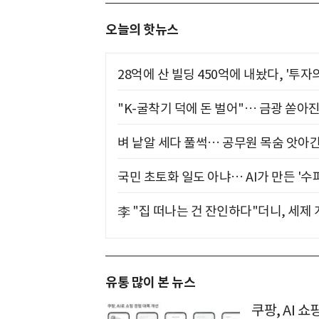
오늘의 핫뉴스
28억에 산 빌딩 450억에 내놨다, '투자
"K-굴착기 덕에 돈 벌어"… 금광 쏟아
벼 낱알 세다 풀썩… 공무원 목숨 앗아간
국민 초토화 일도 아냐… AI가 만든 '수
李 "집 떠나는 건 잔인하다"더니, 세제
유통 많이 본 뉴스
쿠팡, AI 