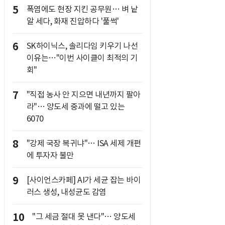
5
폭염에도 현장 지킨 공무원… 벼 낱
알 세다, 화재 진압하다 '풀썩'
6
SK하이닉스, 솔리다임 키우기 나선
이유는…"이번 사이클이 최적의 기
회"
7
"직접 농사 안 지으면 내년까지 팔아
라"… 양도세 중과에 떨고 있는
6070
8
"강제 국장 복귀냐"… ISA 세제 개편
에 투자자 불만
9
[사이언스카페] AI가 세균 잡는 바이
러스 생성, 내성균도 감염
10
"그 세금 절대 못 낸다"… 양도세