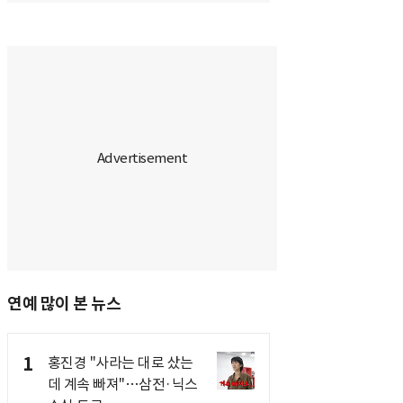
연예 많이 본 뉴스
1
홍진경 "사라는 대로 샀는
데 계속 빠져"…삼전·닉스