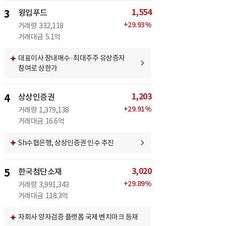
1,554
3
윙입푸드
+
29.93
%
거래량
332,118
거래대금
5.1억
대표이사 장내매수·최대주주 유상증자
참여로 상한가
1,203
4
상상인증권
+
29.91
%
거래량
1,379,138
거래대금
16.6억
Sh수협은행, 상상인증권 인수 추진
3,020
5
한국첨단소재
+
29.89
%
거래량
3,991,343
거래대금
118.3억
자회사 양자검증 플랫폼 국제 벤치마크 등재