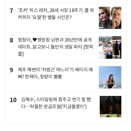
7
'조커' 히스 레저, 28세 사망 18주기..폴 워
커까지 '요절'한 별들 사인은?
8
염정아, ♥병원장 남편과 20년만에 공개
데이트..알고보니 둘만의 생일 파티 [핫피
플]
9
제주 해변의 '차범근 며느리'가 왜이리 예
뻐? 한채아, 청량미 뿜뿜
10
김혜수, 스타일링에 힘주고 연기 힘 뺐
다…탁월한 완급조절('지금불륜이')