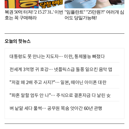
오늘의 핫뉴스
대통령도 못 만나는 지도자… 이란, 통제불능 빠졌다
전세계 3억명 귀 호강… 넷플릭스급 돌풍 일으킨 음악 앱
"저걸 왜 2배 주고 사지?"… 일본, 때아닌 아이폰 대란
"파혼 말할 엄두 안 나"… 주식으로 결혼자금 다 날린 女
벼 낱알 세다 풀썩… 공무원 목숨 앗아간 60년 관행