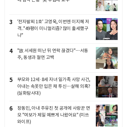
3
'전자발찌 1호' 고영욱, 이번엔 이지혜 저
격.."49평이 미니멀리즘? 많이 출세했구
나"
4
"故 서세원 떠난 뒤 연락 끊겼다"…서동
주, 동생과 절연 고백
5
부모와 12세·8세 자녀 일가족 사망 사건,
아내는 속옷만 입은 채 투신…살해 의혹?
(실화탐사대)
6
장동민, 아내 주유진 첫 공개에 사랑꾼 면
모 "여보가 제일 예쁘게 나왔어요" (미쓰
와이프)