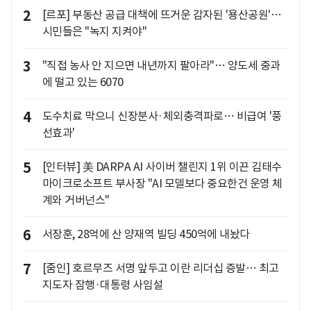
2
[르포] 부동산 공급 대책에 뜨거운 감자된 '용산공원'…
시민들은 "녹지 지켜야"
3
"직접 농사 안 지으면 내년까지 팔아라"… 양도세 중과
에 떨고 있는 6070
4
도수치료 막으니 신장분사·체외충격파로… 비급여 '풍
선효과'
5
[인터뷰] 美 DARPA AI 사이버 챌린지 1위 이끈 김태수
마이크로소프트 부사장 "AI 모델보다 중요한건 운영 체
계와 거버넌스"
6
서장훈, 28억에 산 양재역 빌딩 450억에 내놨다
7
[줌인] 호르무즈 서명 앞두고 이란 리더십 증발… 최고
지도자 잠행·대통령 사임설