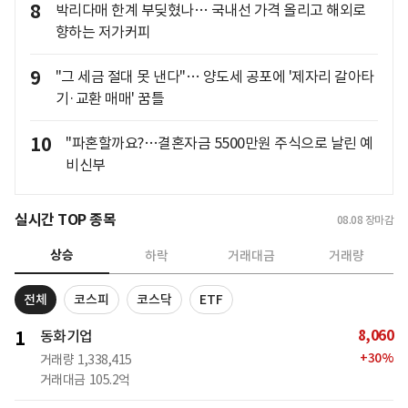
8
박리다매 한계 부딪혔나… 국내선 가격 올리고 해외로
향하는 저가커피
9
"그 세금 절대 못 낸다"… 양도세 공포에 '제자리 갈아타
기·교환 매매' 꿈틀
10
"파혼할까요?…결혼자금 5500만원 주식으로 날린 예
비신부
실시간 TOP 종목
08.08
장마감
상승
하락
거래대금
거래량
전체
코스피
코스닥
ETF
8,060
1
동화기업
+
30
%
거래량
1,338,415
거래대금
105.2억