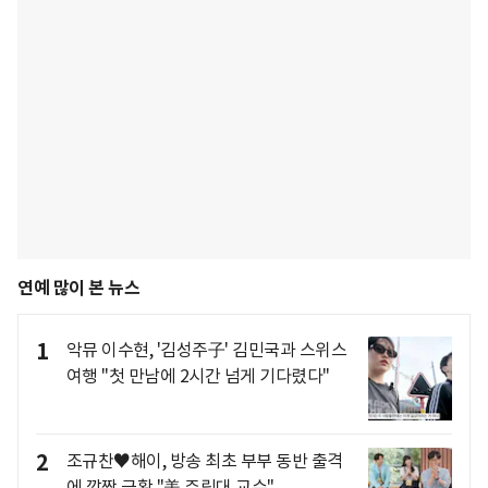
연예 많이 본 뉴스
1
악뮤 이수현, '김성주子' 김민국과 스위스
여행 "첫 만남에 2시간 넘게 기다렸다"
2
조규찬♥해이, 방송 최초 부부 동반 출격
에 깜짝 근황 "美 주립대 교수"