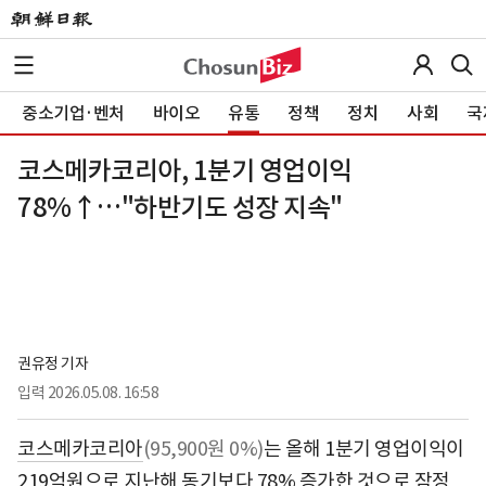
중소기업·벤처
바이오
유통
정책
정치
사회
국
코스메카코리아, 1분기 영업이익
78%↑…"하반기도 성장 지속"
권유정 기자
입력
2026.05.08. 16:58
코스메카코리아
(95,900원 0%)
는 올해 1분기 영업이익이
219억원으로 지난해 동기보다 78% 증가한 것으로 잠정