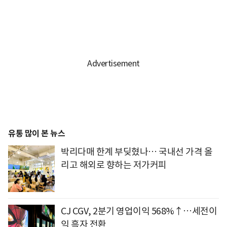
유통 많이 본 뉴스
박리다매 한계 부딪혔나… 국내선 가격 올
리고 해외로 향하는 저가커피
CJ CGV, 2분기 영업이익 568%↑…세전이
익 흑자 전환