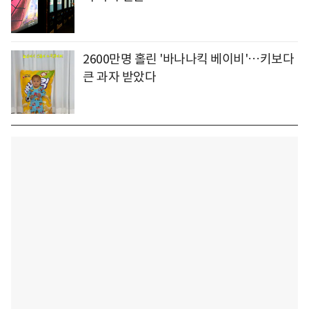
2600만명 홀린 '바나나킥 베이비'…키보다
큰 과자 받았다