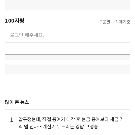
100자평
도움말
삭제기준
많이 본 뉴스
1
압구정현대, 직접 증여가 매각 후 현금 증여보다 세금 7
억 덜 낸다…계산기 두드리는 강남 고령층