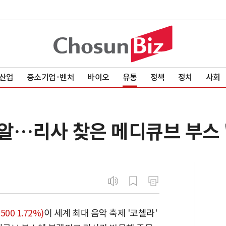
산업
중소기업·벤처
바이오
유통
정책
정치
사회
알…리사 찾은 메디큐브 부스 
500 1.72%)
이 세계 최대 음악 축제 '코첼라'