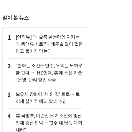
많이 본 뉴스
1
[인터뷰] "뇌졸중 골든타임 지키는
'뇌동맥류 치료'"…개두술 없이 혈관
타고 들어가 막는다
2
"한화는 조선소 인수, 우리는 노하우
를 판다"… HD현대, 美에 조선 기술
·운영·관리 방법 수출
3
보유세 강화에 '세 낀 집' 퇴로… 토
허제 실거주 예외 확대 추진
4
美 국방부, 이란전 무기 소진에 방산
업체 증산 압박… "3주 내 납품 계획
내라"