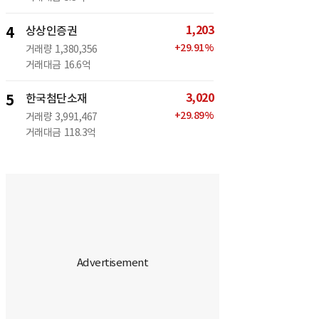
1,203
4
상상인증권
+
29.91
%
거래량
1,380,356
거래대금
16.6억
3,020
5
한국첨단소재
+
29.89
%
거래량
3,991,467
거래대금
118.3억