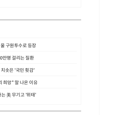
 띄울 구원투수로 등장
10만명 걸리는 질환
치솟은 '국민 횟감'
 희망" 말 나온 이유
는 美 무기고 '위태'