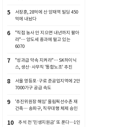
5
서장훈, 28억에 산 양재역 빌딩 450
억에 내놨다
6
"직접 농사 안 지으면 내년까지 팔아
라"… 양도세 중과에 떨고 있는
6070
7
"성과급 약속 지켜라"… SK하이닉
스, 생산·사무직 '통합노조' 추진
8
서울 영등포·구로 준공업지역에 2만
7000가구 공급 속도
9
'추진위원장 해임' 올림픽선수촌 재
건축… 송파구, 직무대행 체제 승인
10
추석 전 '민생지원금' 또 푼다…1인