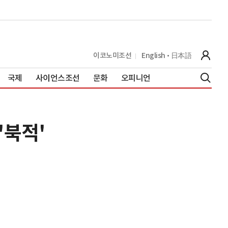
이코노미조선
English
日本語
국제
사이언스조선
문화
오피니언
'북적'