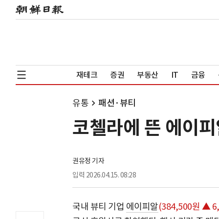
재테크
증권
부동산
IT
금융
유통
패션·뷰티
코첼라에 뜬 에이피
권유정 기자
입력
2026.04.15. 08:28
국내 뷰티 기업
에이피알
(384,500원 ▲ 6,