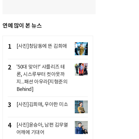
연예 많이 본 뉴스
1
[사진]청담동에 뜬 김희애
2
'50대 맞아?' 샤를리즈 테
론, 시스루부터 컷아웃까
지...패션 아우라[지형준의
Behind]
3
[사진]김희애, 우아한 미소
4
[사진]윤승아, 남편 김무열
어깨에 기대어