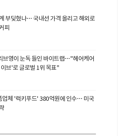
계 부딪혔나… 국내선 가격 올리고 해외로
커피
올리브영이 눈독 들인 바이트랩…"헤어케어
이브'로 글로벌 1위 목표"
품업체 '럭키푸드' 380억원에 인수… 미국
략