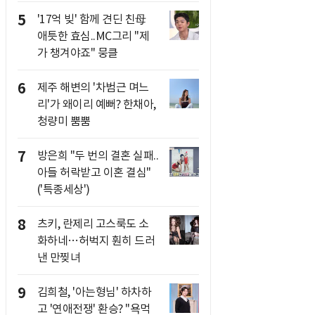
5
'17억 빚' 함께 견딘 친母
애틋한 효심..MC그리 "제
가 챙겨야죠" 뭉클
6
제주 해변의 '차범근 며느
리'가 왜이리 예뻐? 한채아,
청량미 뿜뿜
7
방은희 "두 번의 결혼 실패..
아들 허락받고 이혼 결심"
('특종세상')
8
츠키, 란제리 고스룩도 소
화하네…허벅지 훤히 드러
낸 만찢녀
9
김희철, '아는형님' 하차하
고 '연애전쟁' 환승? "욕먹