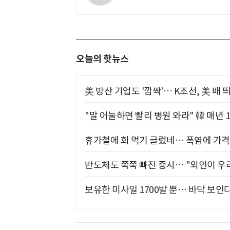
오늘의 핫뉴스
美 방산 기업도 '깜짝'… K조선, 美 배
"말 어눌하면 빨리 병원 와라" 韓 매년 
휴가철에 회 먹기 글렀네… 폭염에 가격 
반도체도 쭉쭉 빠진 증시… "외인이 우리
보유한 미사일 1700발 뿐… 바닥 보인다