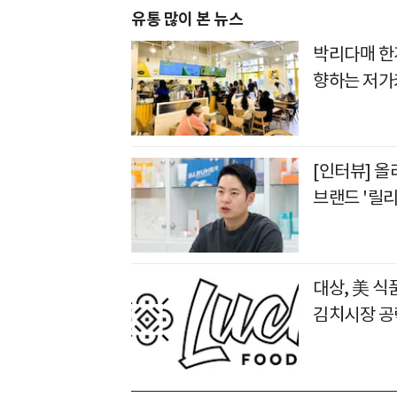
유통 많이 본 뉴스
박리다매 한
향하는 저가
[인터뷰] 
브랜드 '릴리
대상, 美 식
김치시장 공