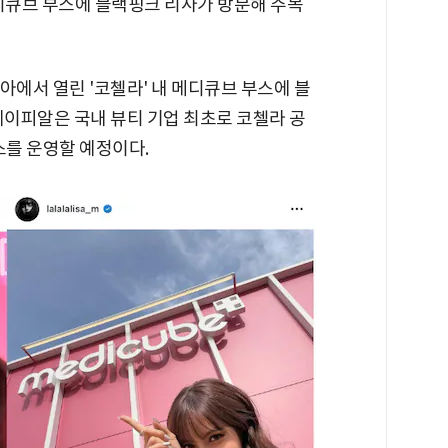
메디큐브 부스에 블랙핑크 리사가 방문해 주목
아에서 열린 '코첼라' 내 메디큐브 부스에 블
에이피알은 국내 뷰티 기업 최초로 코첼라 공
스를 운영할 예정이다.