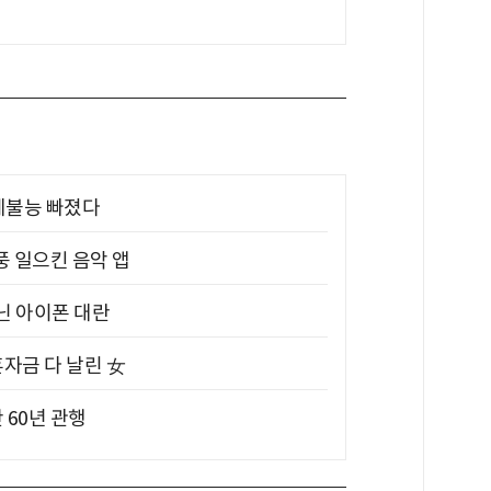
제불능 빠졌다
풍 일으킨 음악 앱
아닌 아이폰 대란
혼자금 다 날린 女
 60년 관행