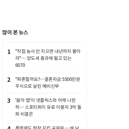
많이 본 뉴스
1
"직접 농사 안 지으면 내년까지 팔아
라"… 양도세 중과에 떨고 있는
6070
2
"파혼할까요?…결혼자금 5500만원
주식으로 날린 예비신부
3
'음악 앱'이 넷플릭스와 어깨 나란
히… 스포티파이 유료 이용자 3억 돌
파 비결은
4
폭염에도 현장 지킨 공무원… 벼 낱