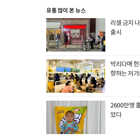
유통 많이 본 뉴스
리셀 금지 나
출시
박리다매 한
향하는 저가
2600만명 
았다