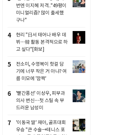
번엔 이지혜 저격.."49평이
미니멀리즘? 많이 출세했
구나"
4
현리 "日서 태어나 배우 데
뷔…韓 활동 본격적으로 하
고 싶다"[화보]
5
전소미, 수영복이 핫걸 담
기에 너무 작은 거 아냐? 여
름 미모에 '깜짝'
6
'빨간풍선' 이상우, 피부과
의사 변신…첫 스틸 속 부
드러운 남성미
7
'이동국 딸' 재아, 골프대회
우승 "큰 수술→테니스 포