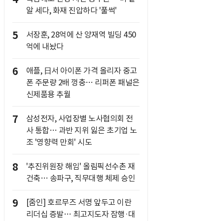
알 세다, 화재 진압하다 '풀썩'
5
서장훈, 28억에 산 양재역 빌딩 450
억에 내놨다
6
애플, 日서 아이폰 가격 올리자 중고
폰 주문량 2배 껑충… 리퍼폰 패널은
신제품용 추월
7
삼성전자, 사업장별 노사협의회 전
사 통합… 과반 지위 잃은 초기업 노
조 '영향력 만회' 시도
8
'추진위원장 해임' 올림픽선수촌 재
건축… 송파구, 직무대행 체제 승인
9
[줌인] 호르무즈 서명 앞두고 이란
리더십 증발… 최고지도자 잠행·대