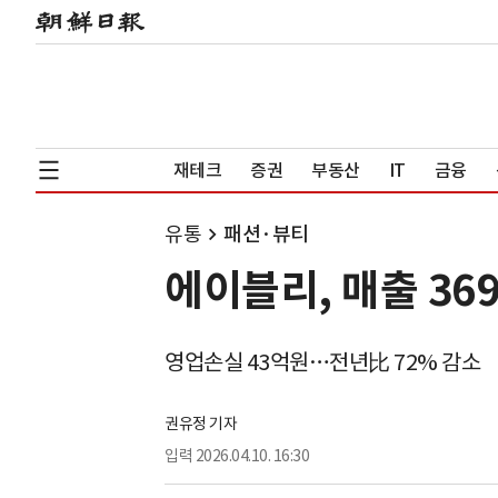
재테크
증권
부동산
IT
금융
유통
패션·뷰티
에이블리, 매출 369
영업손실 43억원…전년比 72% 감소
권유정 기자
입력
2026.04.10. 16:30