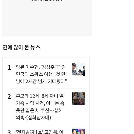
연예 많이 본 뉴스
1
악뮤 이수현, '김성주子' 김
민국과 스위스 여행 "첫 만
남에 2시간 넘게 기다렸다"
2
부모와 12세·8세 자녀 일
가족 사망 사건, 아내는 속
옷만 입은 채 투신…살해
의혹?(실화탐사대)
3
'전자발찌 1호' 고영욱, 이