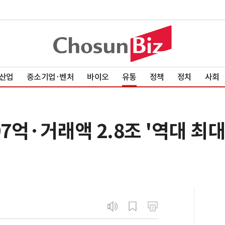
산업
중소기업·벤처
바이오
유통
정책
정치
사회
7억·거래액 2.8조 '역대 최대