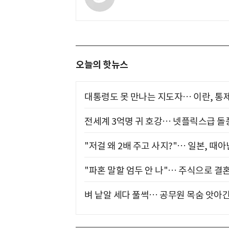
오늘의 핫뉴스
대통령도 못 만나는 지도자… 이란, 통
전세계 3억명 귀 호강… 넷플릭스급 돌
"저걸 왜 2배 주고 사지?"… 일본, 때
"파혼 말할 엄두 안 나"… 주식으로 결
벼 낱알 세다 풀썩… 공무원 목숨 앗아간