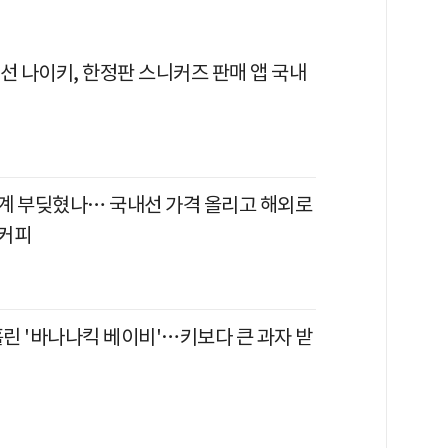
선 나이키, 한정판 스니커즈 판매 앱 국내
계 부딪혔나… 국내선 가격 올리고 해외로
커피
홀린 '바나나킥 베이비'…키보다 큰 과자 받