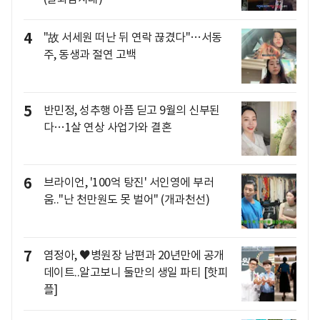
4
"故 서세원 떠난 뒤 연락 끊겼다"…서동
주, 동생과 절연 고백
5
반민정, 성추행 아픔 딛고 9월의 신부된
다…1살 연상 사업가와 결혼
6
브라이언, '100억 탕진' 서인영에 부러
움.."난 천만원도 못 벌어" (개과천선)
7
염정아, ♥병원장 남편과 20년만에 공개
데이트..알고보니 둘만의 생일 파티 [핫피
플]