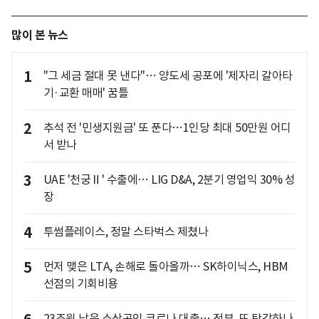
많이 본 뉴스
1
"그 세금 절대 못 낸다"… 양도세 공포에 '제자리 갈아타
기·교환 매매' 꿈틀
2
추석 전 '민생지원금' 또 푼다…1인당 최대 50만원 어디
서 받나
3
UAE '천궁Ⅱ' 수출에… LIG D&A, 2분기 영업익 30% 성
장
4
투썸플레이스, 정말 스타벅스 제쳤나
5
먼저 맺은 LTA, 손해로 돌아올까… SK하이닉스, HBM
선점의 기회비용
23조원 남은 소상공인 코로나 대출… 정부, 또 탕감하나