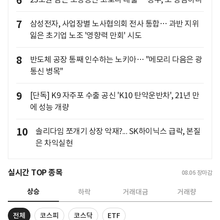
6
7
삼성전자, 사업장별 노사협의회 전사 통합… 과반 지위
잃은 초기업 노조 '영향력 만회' 시도
8
반도체 공장 통째 인수하는 노키아… "메모리 다음은 광
통신 병목"
9
[단독] K9 자주포 수출 공신 'K10 탄약운반차', 21년 만
에 성능 개량
10
솔리다임 쪼개기 상장 악재?... SK하이닉스 급락, 본질
은 차익실현
실시간 TOP 종목
08.06
장마감
상승
하락
거래대금
거래량
전체
코스피
코스닥
ETF