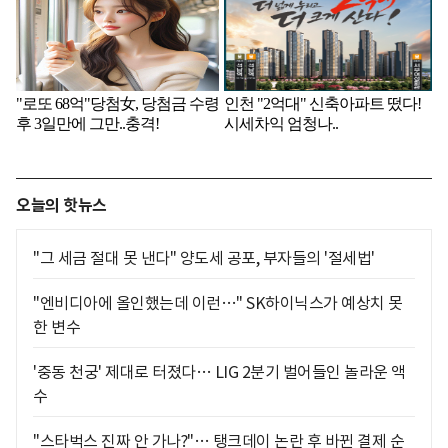
오늘의 핫뉴스
"그 세금 절대 못 낸다" 양도세 공포, 부자들의 '절세법'
"엔비디아에 올인했는데 이런…" SK하이닉스가 예상치 못
한 변수
'중동 천궁' 제대로 터졌다… LIG 2분기 벌어들인 놀라운 액
수
"스타벅스 진짜 안 가나?"… 탱크데이 논란 후 바뀐 결제 순