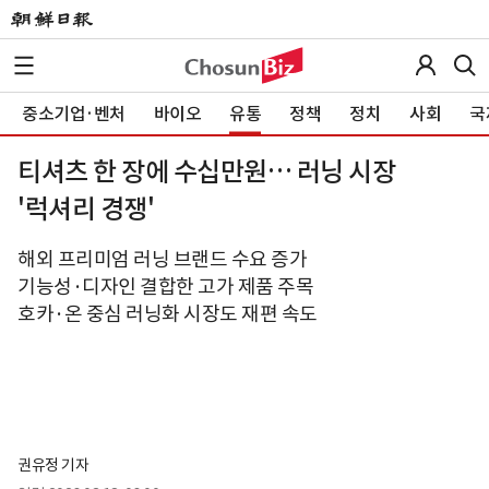
중소기업·벤처
바이오
유통
정책
정치
사회
국
티셔츠 한 장에 수십만원… 러닝 시장
'럭셔리 경쟁'
해외 프리미엄 러닝 브랜드 수요 증가
기능성·디자인 결합한 고가 제품 주목
호카·온 중심 러닝화 시장도 재편 속도
권유정 기자