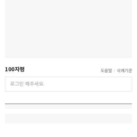
100자평
도움말
삭제기준