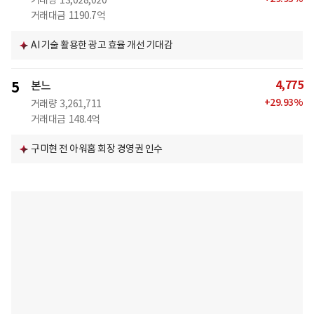
거래량
13,028,020
거래대금
1190.7억
AI 기술 활용한 광고 효율 개선 기대감
4,775
5
본느
+
29.93
%
거래량
3,261,711
거래대금
148.4억
구미현 전 아워홈 회장 경영권 인수