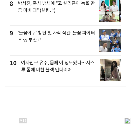
8
박서진, 축사 냄새에 "코 실리콘이 녹을 만
큼 마비 돼" (살림남)
9
'불꽃야구' 창단 첫 사직 직관..불꽃 파이터
즈 vs 부산고
10
여자친구 유주, 몸매 이 정도였나…시스
루 톱에 비친 블랙 언더웨어