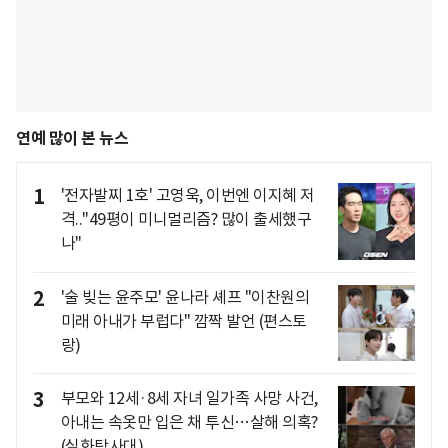
연예 많이 본 뉴스
1
'전자발찌 1호' 고영욱, 이번엔 이지혜 저
격.."49평이 미니멀리즘? 많이 출세했구
나"
2
'술 빚는 윤주모' 윤나라 셰프 "이찬원의
미래 아내가 부럽다" 깜짝 발언 (편스토
랑)
3
부모와 12세·8세 자녀 일가족 사망 사건,
아내는 속옷만 입은 채 투신…살해 의혹?
(실화탐사대)