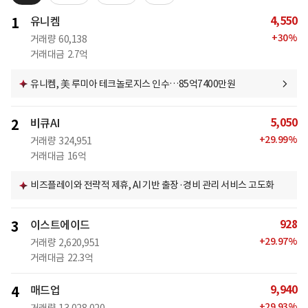
4,550
1
유니켐
+
30
%
거래량
60,138
거래대금
2.7억
유니켐, 美 루미아 테크놀로지스 인수…85억7400만원
5,050
2
비큐AI
+
29.99
%
거래량
324,951
거래대금
16억
비즈플레이와 전략적 제휴, AI 기반 출장·경비 관리 서비스 고도화
928
3
이스트에이드
+
29.97
%
거래량
2,620,951
거래대금
22.3억
9,940
4
매드업
+
29.93
%