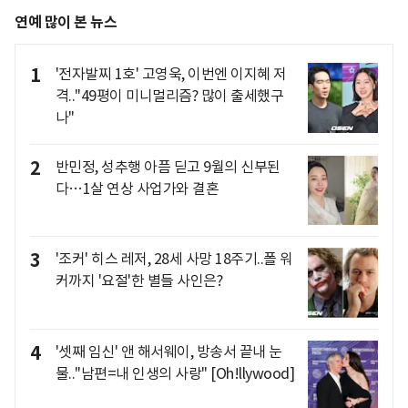
연예 많이 본 뉴스
1
'전자발찌 1호' 고영욱, 이번엔 이지혜 저
격.."49평이 미니멀리즘? 많이 출세했구
나"
2
반민정, 성추행 아픔 딛고 9월의 신부된
다…1살 연상 사업가와 결혼
3
'조커' 히스 레저, 28세 사망 18주기..폴 워
커까지 '요절'한 별들 사인은?
4
'셋째 임신' 앤 해서웨이, 방송서 끝내 눈
물.."남편=내 인생의 사랑" [Oh!llywood]