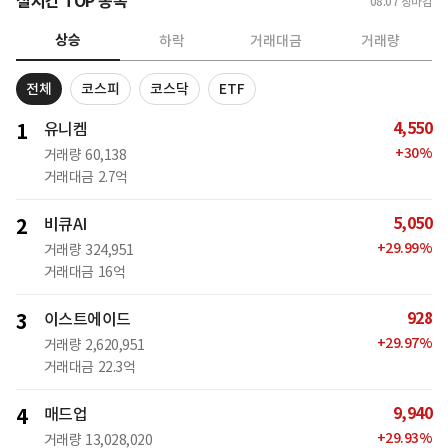
실시간 TOP 종목
08.07
장마감
상승
하락
거래대금
거래량
전체
코스피
코스닥
ETF
4,550
1
유니켐
+
30
%
거래량
60,138
거래대금
2.7억
5,050
2
비큐AI
+
29.99
%
거래량
324,951
거래대금
16억
928
3
이스트에이드
+
29.97
%
거래량
2,620,951
거래대금
22.3억
9,940
4
매드업
+
29.93
%
거래량
13,028,020