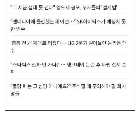
"그 세금 절대 못 낸다" 양도세 공포, 부자들의 '절세법'
"엔비디아에 올인했는데 이런…" SK하이닉스가 예상치 못
한 변수
'중동 천궁' 제대로 터졌다… LIG 2분기 벌어들인 놀라운 액
수
"스타벅스 진짜 안 가나?"… 탱크데이 논란 후 바뀐 결제 순
위
"불닭 파는 그 삼양 아니에요?" 주식할 때 주의해야 할 회사
명들