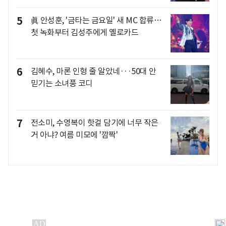
5
眞 안성훈, '금타는 금요일' 새 MC 합류…
첫 녹화부터 김성주에게 옐로카드
6
김혜수, 마론 인형 줄 알았네···50대 안
믿기는 소녀풍 코디
7
전소미, 수영복이 핫걸 담기에 너무 작은
거 아냐? 여름 미모에 '깜짝'