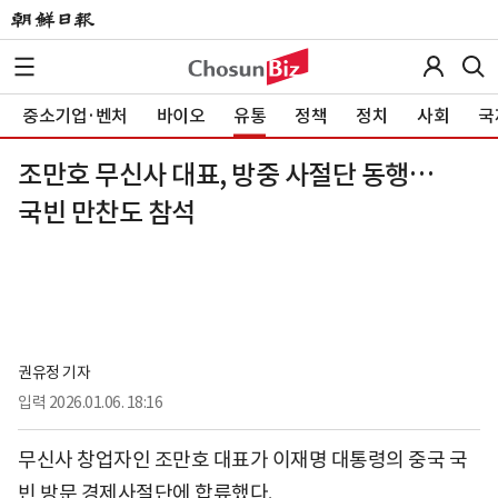
중소기업·벤처
바이오
유통
정책
정치
사회
국
조만호 무신사 대표, 방중 사절단 동행…
국빈 만찬도 참석
권유정 기자
입력
2026.01.06. 18:16
무신사 창업자인 조만호 대표가 이재명 대통령의 중국 국
빈 방문 경제사절단에 합류했다.