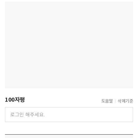
100자평
도움말
삭제기준