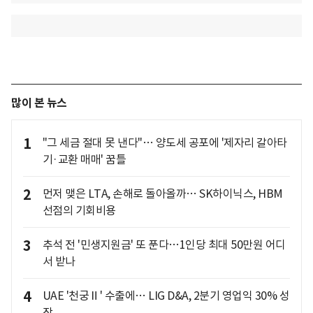
많이 본 뉴스
1
"그 세금 절대 못 낸다"… 양도세 공포에 '제자리 갈아타
기·교환 매매' 꿈틀
2
먼저 맺은 LTA, 손해로 돌아올까… SK하이닉스, HBM
선점의 기회비용
3
추석 전 '민생지원금' 또 푼다…1인당 최대 50만원 어디
서 받나
4
UAE '천궁Ⅱ' 수출에… LIG D&A, 2분기 영업익 30% 성
장