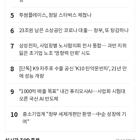
5
투썸플레이스, 정말 스타벅스 제쳤나
6
23조원 남은 소상공인 코로나 대출… 정부, 또 탕감하나
7
삼성전자, 사업장별 노사협의회 전사 통합… 과반 지위
잃은 초기업 노조 '영향력 만회' 시도
8
[단독] K9 자주포 수출 공신 'K10 탄약운반차', 21년 만
에 성능 개량
9
"1000억 매출 목표" 내건 퓨리오사AI…사업화 시험대
오른 국산 AI 반도체
10
중소기업계 "정부 세제개편안 환영…中企 성장에 기
여"