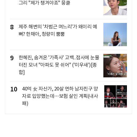
그리 "제가 챙겨야죠" 뭉클
8
제주 해변의 '차범근 며느리'가 왜이리 예
뻐? 한채아, 청량미 뿜뿜
9
한혜진, 숨겨온 '가족사' 고백..점사에 눈물
터진 모녀 "아파도 못 쉬어" ('미우새')[종
합]
10
40억 女 자산가, 20살 연하 남자친구 양
자로 입양했는데…보험 살인 계획(내사
패)