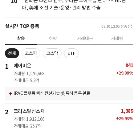
10
"한화는 조선소 인수, 우리는 노하우를 판다"… HD현
대, 美에 조선 기술·운영·관리 방법 수출
실시간 TOP 종목
08.10 12:05
장중
상승
하락
거래대금
거래량
전체
코스피
코스닥
ETF
841
1
에이비온
+
29.98
%
거래량
1,146,668
거래대금
9.3억
iRAC 플랫폼 핵심 원천기술 美 특허 등록 완료
1,389
2
크리스탈신소재
+
29.93
%
거래량
1,912,106
거래대금
25.7억