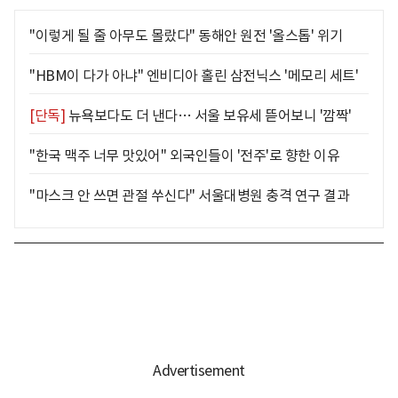
"이렇게 될 줄 아무도 몰랐다" 동해안 원전 '올스톱' 위기
"HBM이 다가 아냐" 엔비디아 홀린 삼전닉스 '메모리 세트'
[단독]
뉴욕보다도 더 낸다… 서울 보유세 뜯어보니 '깜짝'
"한국 맥주 너무 맛있어" 외국인들이 '전주'로 향한 이유
"마스크 안 쓰면 관절 쑤신다" 서울대병원 충격 연구 결과