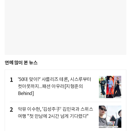
연예 많이 본 뉴스
1
'50대 맞아?' 샤를리즈 테론, 시스루부터
컷아웃까지...패션 아우라[지형준의
Behind]
2
악뮤 이수현, '김성주子' 김민국과 스위스
여행 "첫 만남에 2시간 넘게 기다렸다"