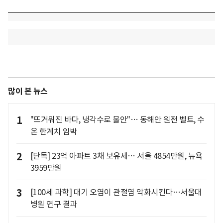
많이 본 뉴스
1
"뜨거워진 바다, 냉각수로 불안"… 동해안 원전 벨트, 수
온 한계치 임박
2
[단독] 23억 아파트 3채 보유세… 서울 4854만원, 뉴욕
3959만원
3
[100세 과학] 대기 오염이 관절염 악화시킨다…서울대
병원 연구 결과