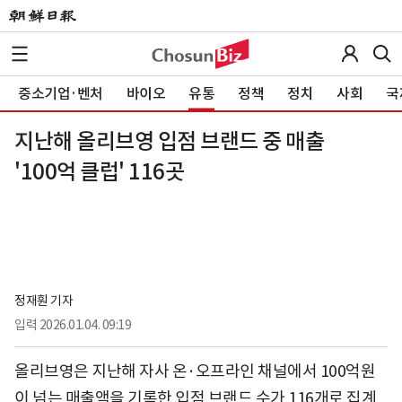
중소기업·벤처
바이오
유통
정책
정치
사회
국
지난해 올리브영 입점 브랜드 중 매출
'100억 클럽' 116곳
정재훤 기자
입력
2026.01.04. 09:19
올리브영은 지난해 자사 온·오프라인 채널에서 100억원
이 넘는 매출액을 기록한 입점 브랜드 수가 116개로 집계