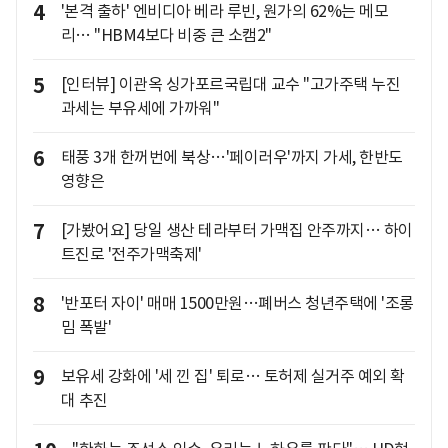
4
'본격 출하' 엔비디아 베라 루빈, 원가의 62%는 메모
리… "HBM4보다 비중 큰 소캠2"
5
[인터뷰] 이관옥 싱가포르국립대 교수 "고가주택 누진
과세는 부유세에 가까워"
6
태풍 3개 한꺼번에 북상…'페이러우'까지 가세, 한반도
영향은
7
[가봤어요] 당일 생산 테라부터 가맥집 안주까지… 하이
트진로 '전주가맥축제'
8
'반포터 자이' 매매 1500만원…폐버스 청년주택에 '조롱
밈 폭발'
9
보유세 강화에 '세 낀 집' 퇴로… 토허제 실거주 예외 확
대 추진