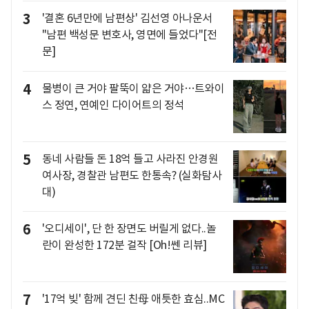
3
'결혼 6년만에 남편상' 김선영 아나운서
"남편 백성문 변호사, 영면에 들었다"[전
문]
4
물병이 큰 거야 팔뚝이 얇은 거야…트와이
스 정연, 연예인 다이어트의 정석
5
동네 사람들 돈 18억 들고 사라진 안경원
여사장, 경찰관 남편도 한통속? (실화탐사
대)
6
'오디세이', 단 한 장면도 버릴게 없다..놀
란이 완성한 172분 걸작 [Oh!쎈 리뷰]
7
'17억 빚' 함께 견딘 친母 애틋한 효심..MC