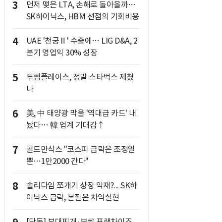
3
먼저 맺은 LTA, 손해로 돌아올까…
SK하이닉스, HBM 선점의 기회비용
4
UAE '천궁Ⅱ' 수출에… LIG D&A, 2
분기 영업익 30% 성장
5
투썸플레이스, 정말 스타벅스 제쳤
나
6
美, 中 태양광 막을 '역대급 카드' 내
놨다… 韓 업계 기대감↑
7
골드만삭스 "코스피 급락은 조정일
뿐…1만2000 간다"
8
솔리다임 쪼개기 상장 악재?... SK하
이닉스 급락, 본질은 차익실현
[단독] 부대찌개·보쌈 프랜차이즈