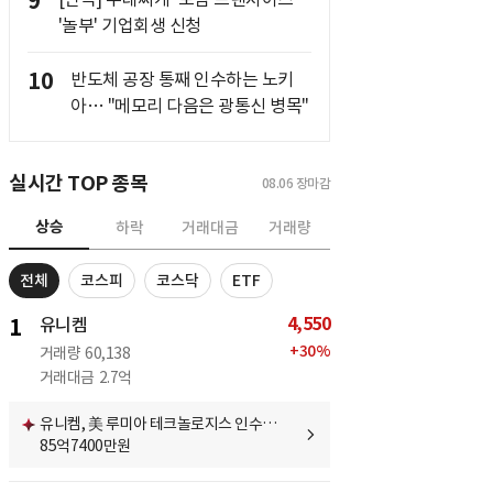
9
'놀부' 기업회생 신청
10
반도체 공장 통째 인수하는 노키
아… "메모리 다음은 광통신 병목"
실시간 TOP 종목
08.06
장마감
상승
하락
거래대금
거래량
전체
코스피
코스닥
ETF
4,550
1
유니켐
+
30
%
거래량
60,138
거래대금
2.7억
유니켐, 美 루미아 테크놀로지스 인수…
85억7400만원