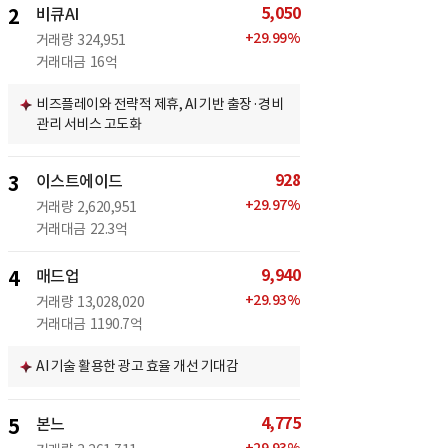
5,050
2
비큐AI
+
29.99
%
거래량
324,951
거래대금
16억
비즈플레이와 전략적 제휴, AI 기반 출장·경비
관리 서비스 고도화
928
3
이스트에이드
+
29.97
%
거래량
2,620,951
거래대금
22.3억
9,940
4
매드업
+
29.93
%
거래량
13,028,020
거래대금
1190.7억
AI 기술 활용한 광고 효율 개선 기대감
4,775
5
본느