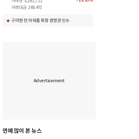
+
29.93
%
거래량
3,261,711
거래대금
148.4억
구미현 전 아워홈 회장 경영권 인수
연예 많이 본 뉴스