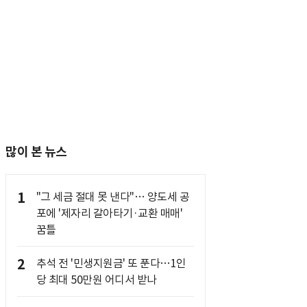
많이 본 뉴스
1
"그 세금 절대 못 낸다"… 양도세 공
포에 '제자리 갈아타기·교환 매매'
꿈틀
2
추석 전 '민생지원금' 또 푼다…1인
당 최대 50만원 어디서 받나