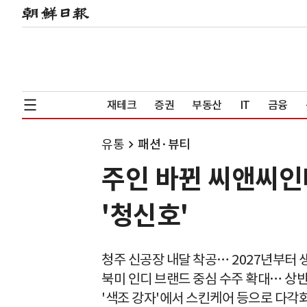
재테크
증권
부동산
IT
금융
유통
패션·뷰티
주인 바뀐 씨앤씨인
'청신호'
청주 신공장 내달 착공… 2027년부터 
북미 인디 브랜드 중심 수주 확대… 상반
'색조 강자'에서 스킨케어 등으로 다각