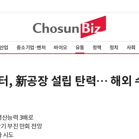
산업
중소기업·벤처
바이오
유통
정책
정치
사회
터, 新공장 설립 탄력… 해외
생산능력 3배로
기 부진 만회 전망
화 시도