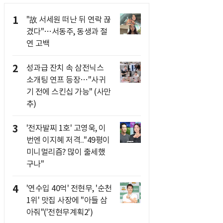
1
"故 서세원 떠난 뒤 연락 끊
겼다"…서동주, 동생과 절
연 고백
2
성과급 잔치 속 삼전닉스
소개팅 연프 등장…"사귀
기 전에 스킨십 가능" (사만
추)
3
'전자발찌 1호' 고영욱, 이
번엔 이지혜 저격.."49평이
미니멀리즘? 많이 출세했
구나"
4
'연수입 40억' 전현무, '순천
1위' 맛집 사장에 "아들 삼
아줘"('전현무계획2')