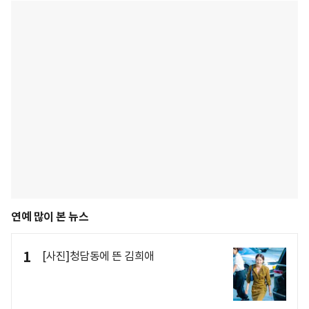
연예 많이 본 뉴스
1
[사진]청담동에 뜬 김희애