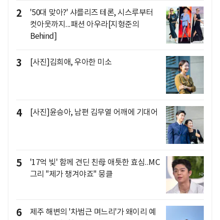
2
'50대 맞아?' 샤를리즈 테론, 시스루부터
컷아웃까지...패션 아우라[지형준의
Behind]
3
[사진]김희애, 우아한 미소
4
[사진]윤승아, 남편 김무열 어깨에 기대어
5
'17억 빚' 함께 견딘 친母 애틋한 효심..MC
그리 "제가 챙겨야죠" 뭉클
6
제주 해변의 '차범근 며느리'가 왜이리 예