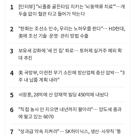
1
[인터뷰] "뇌졸중 골든타임 지키는 '뇌동맥류 치료'"…개
두술 없이 혈관 타고 들어가 막는다
2
"한화는 조선소 인수, 우리는 노하우를 판다"… HD현대,
美에 조선 기술·운영·관리 방법 수출
3
보유세 강화에 '세 낀 집' 퇴로… 토허제 실거주 예외 확
대 추진
4
美 국방부, 이란전 무기 소진에 방산업체 증산 압박… "3
주 내 납품 계획 내라"
5
서장훈, 28억에 산 양재역 빌딩 450억에 내놨다
6
"직접 농사 안 지으면 내년까지 팔아라"… 양도세 중과
에 떨고 있는 6070
7
"성과급 약속 지켜라"… SK하이닉스, 생산·사무직 '통