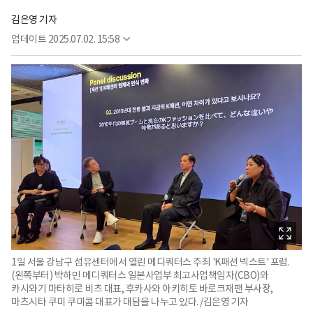
김은영 기자
업데이트
2025.07.02. 15:58
1일 서울 강남구 섬유센터에서 열린 메디쿼터스 주최 'K패션 넥스트' 포럼.
(왼쪽부터) 박하민 메디쿼터스 일본사업부 최고사업책임자(CBO)와
카시와기 마타히로 비츠 대표, 후카사와 아키히토 바로크재팬 부사장,
마츠시타 쿠미 쿠미콤 대표가 대담을 나누고 있다. /김은영 기자