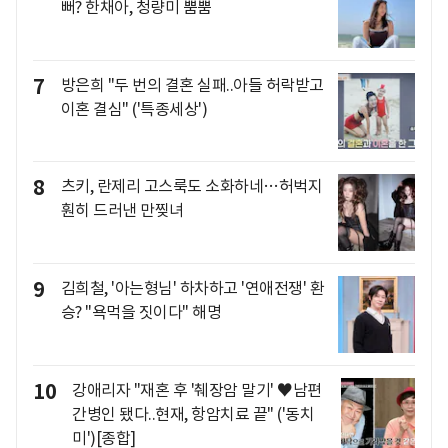
뻐? 한채아, 청량미 뿜뿜
7
방은희 "두 번의 결혼 실패..아들 허락받고
이혼 결심" ('특종세상')
8
츠키, 란제리 고스룩도 소화하네…허벅지
훤히 드러낸 만찢녀
9
김희철, '아는형님' 하차하고 '연애전쟁' 환
승? "욕먹을 짓이다" 해명
10
강애리자 "재혼 후 '췌장암 말기' ♥남편
간병인 됐다..현재, 항암치료 끝" ('동치
미')[종합]