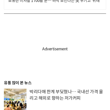
보유한 미사일 1700발 뿐… 바닥 보인다는 美 무기고 '위태'
유통 많이 본 뉴스
박리다매 한계 부딪혔나… 국내선 가격 올
리고 해외로 향하는 저가커피