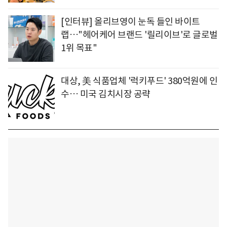
[인터뷰] 올리브영이 눈독 들인 바이트
랩…"헤어케어 브랜드 '릴리이브'로 글로벌
1위 목표"
대상, 美 식품업체 '럭키푸드' 380억원에 인
수… 미국 김치시장 공략