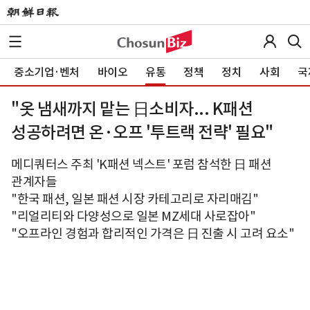
중소기업·벤처
바이오
유통
정책
정치
사회
국
"옷 냄새까지 맡는 日소비자... K패션
성공하려면 온·오프 '투트랙 전략' 필요"
메디쿼터스 주최 'K패션 넥스트' 포럼 참석한 日 패션
관계자들
"한국 패션, 일본 패션 시장 카테고리로 자리매김"
"리얼리티와 다양성으로 일본 MZ세대 사로잡아"
"오프라인 경험과 합리적인 가격은 日 진출 시 고려 요소"