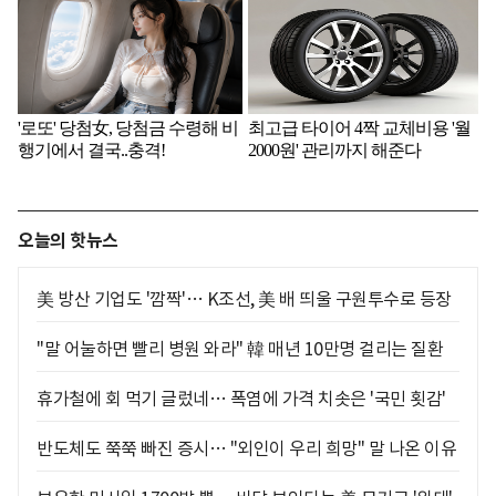
오늘의 핫뉴스
美 방산 기업도 '깜짝'… K조선, 美 배 띄울 구원투수로 등장
"말 어눌하면 빨리 병원 와라" 韓 매년 10만명 걸리는 질환
휴가철에 회 먹기 글렀네… 폭염에 가격 치솟은 '국민 횟감'
반도체도 쭉쭉 빠진 증시… "외인이 우리 희망" 말 나온 이유