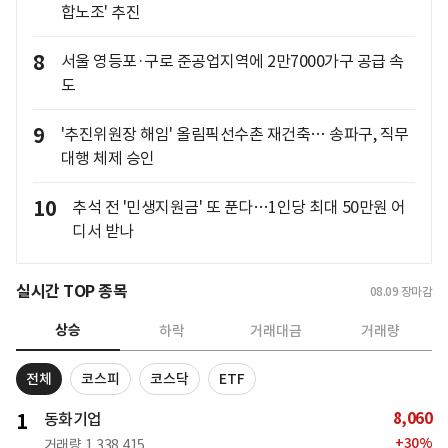
합노조' 추진
8
서울 영등포·구로 준공업지역에 2만7000가구 공급 속
도
9
'추진위원장 해임' 올림픽선수촌 재건축… 송파구, 직무
대행 체제 승인
10
추석 전 '민생지원금' 또 푼다…1인당 최대 50만원 어
디서 받나
실시간 TOP 종목
08.09
장마감
상승
하락
거래대금
거래량
전체
코스피
코스닥
ETF
8,060
1
동화기업
+
30
%
거래량
1,338,415