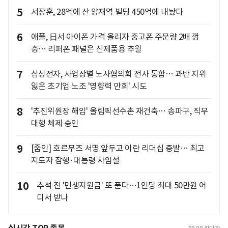
5
서장훈, 28억에 산 양재역 빌딩 450억에 내놨다
6
애플, 日서 아이폰 가격 올리자 중고폰 주문량 2배 껑
충… 리퍼폰 패널은 신제품용 추월
7
삼성전자, 사업장별 노사협의회 전사 통합… 과반 지위
잃은 초기업 노조 '영향력 만회' 시도
8
'추진위원장 해임' 올림픽선수촌 재건축… 송파구, 직무
대행 체제 승인
9
[줌인] 호르무즈 서명 앞두고 이란 리더십 증발… 최고
지도자 잠행·대통령 사임설
10
추석 전 '민생지원금' 또 푼다…1인당 최대 50만원 어
디서 받나