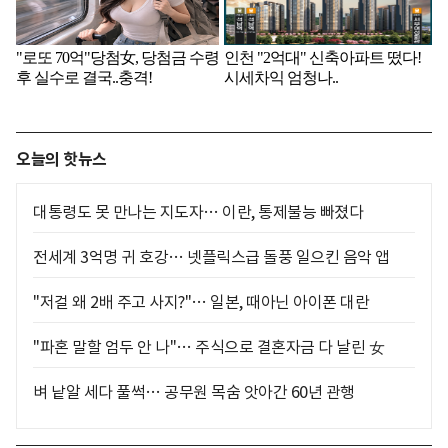
오늘의 핫뉴스
대통령도 못 만나는 지도자… 이란, 통제불능 빠졌다
전세계 3억명 귀 호강… 넷플릭스급 돌풍 일으킨 음악 앱
"저걸 왜 2배 주고 사지?"… 일본, 때아닌 아이폰 대란
"파혼 말할 엄두 안 나"… 주식으로 결혼자금 다 날린 女
벼 낱알 세다 풀썩… 공무원 목숨 앗아간 60년 관행