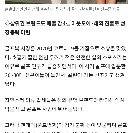
출범 1년 만인 지난해 철수한 메종키츠네 골프. /삼성물산 패션부문 제공
◇상위권 브랜드도 매출 감소... 아웃도어·해외 진출로 성
장동력 마련
골프복 시장은 2020년 코로나19를 기점으로 호황을 맞았
다. 호흡기 질환 전염 우려가 적은 안전한 실외 스포츠라는
이유로 골프 인구가 급증하면서다. 이 시기 골프에 입문한
20~30대 젊은이들이 늘면서 '골린이'라는 신조어도 생겨
났다.
자연스레 의류 업체들은 해외 유명 브랜드와 라이선스 계
약을 맺고 골프복 사업에 뛰어들었다.
그러나 엔데믹(풍토병화)과 경기 불황 등이 맞물리며 골프