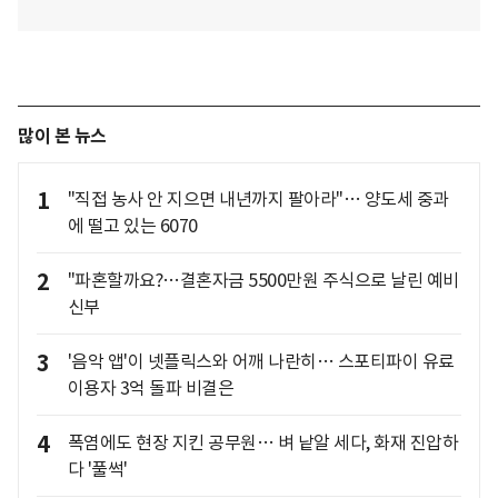
많이 본 뉴스
1
"직접 농사 안 지으면 내년까지 팔아라"… 양도세 중과
에 떨고 있는 6070
2
"파혼할까요?…결혼자금 5500만원 주식으로 날린 예비
신부
3
'음악 앱'이 넷플릭스와 어깨 나란히… 스포티파이 유료
이용자 3억 돌파 비결은
4
폭염에도 현장 지킨 공무원… 벼 낱알 세다, 화재 진압하
다 '풀썩'