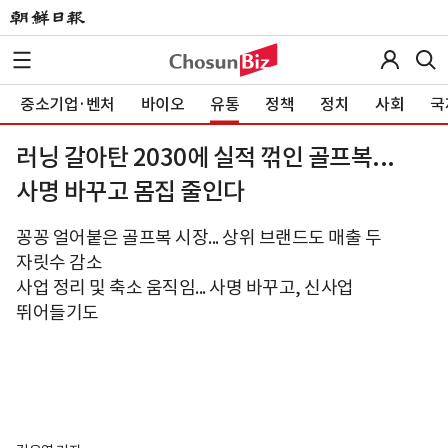
중소기업·벤처
바이오
유통
정책
정치
사회
국
러닝 갈아탄 2030에 실적 꺾인 골프복...
사명 바꾸고 몸집 줄인다
꽁꽁 얼어붙은 골프복 시장... 상위 브랜드도 매출 두
자릿수 감소
사업 정리 및 축소 움직임... 사명 바꾸고, 신사업
뛰어들기도