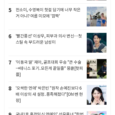
5
전소미, 수영복이 핫걸 담기에 너무 작은
거 아냐? 여름 미모에 '깜짝'
6
'빨간풍선' 이상우, 피부과 의사 변신…첫
스틸 속 부드러운 남성미
7
'이동국 딸' 재아, 골프대회 우승 "큰 수술
→테니스 포기..모든게 끝일줄" 뭉클[핫피
플]
8
'오싹한 연애' 박은빈 "원작 손예진보다 6
배 이상의 새 설정..풍족해졌다"[Oh!쎈 현
장]
9
국내1호 혼전임신 연예인' 선우용녀 "한번