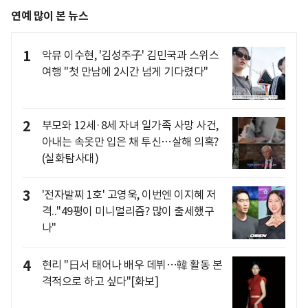
연예 많이 본 뉴스
1
악뮤 이수현, '김성주子' 김민국과 스위스
여행 "첫 만남에 2시간 넘게 기다렸다"
2
부모와 12세·8세 자녀 일가족 사망 사건,
아내는 속옷만 입은 채 투신…살해 의혹?
(실화탐사대)
3
'전자발찌 1호' 고영욱, 이번엔 이지혜 저
격.."49평이 미니멀리즘? 많이 출세했구
나"
4
현리 "日서 태어나 배우 데뷔…韓 활동 본
격적으로 하고 싶다"[화보]