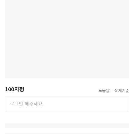
100자평
도움말
삭제기준