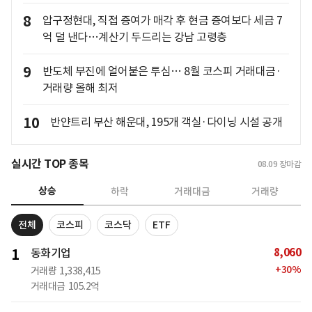
8
압구정현대, 직접 증여가 매각 후 현금 증여보다 세금 7
억 덜 낸다…계산기 두드리는 강남 고령층
9
반도체 부진에 얼어붙은 투심… 8월 코스피 거래대금·
거래량 올해 최저
10
반얀트리 부산 해운대, 195개 객실·다이닝 시설 공개
실시간 TOP 종목
08.09
장마감
상승
하락
거래대금
거래량
전체
코스피
코스닥
ETF
8,060
1
동화기업
+
30
%
거래량
1,338,415
거래대금
105.2억