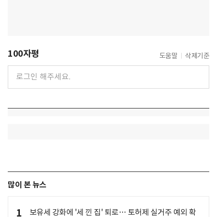
100자평
도움말
삭제기준
많이 본 뉴스
1
보유세 강화에 '세 낀 집' 퇴로… 토허제 실거주 예외 확