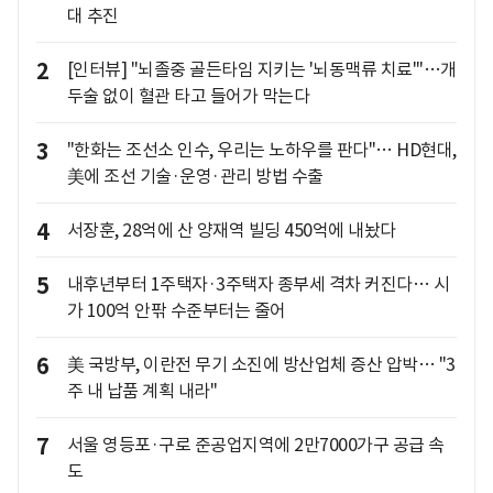
대 추진
2
[인터뷰] "뇌졸중 골든타임 지키는 '뇌동맥류 치료'"…개
두술 없이 혈관 타고 들어가 막는다
3
"한화는 조선소 인수, 우리는 노하우를 판다"… HD현대,
美에 조선 기술·운영·관리 방법 수출
4
서장훈, 28억에 산 양재역 빌딩 450억에 내놨다
5
내후년부터 1주택자·3주택자 종부세 격차 커진다… 시
가 100억 안팎 수준부터는 줄어
6
美 국방부, 이란전 무기 소진에 방산업체 증산 압박… "3
주 내 납품 계획 내라"
7
서울 영등포·구로 준공업지역에 2만7000가구 공급 속
도