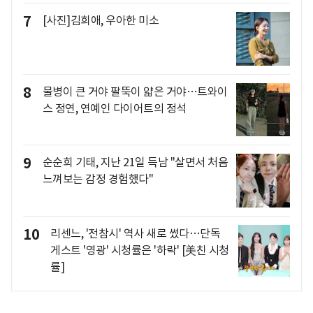
7
[사진]김희애, 우아한 미소
8
물병이 큰 거야 팔뚝이 얇은 거야…트와이
스 정연, 연예인 다이어트의 정석
9
순순희 기태, 지난 21일 득남 "살면서 처음
느껴보는 감정 경험했다"
10
리센느, '전참시' 역사 새로 썼다…단독
게스트 '영광' 시청률은 '하락' [美친 시청
률]