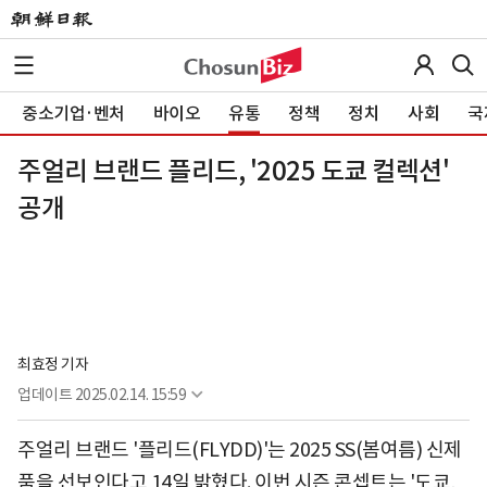
중소기업·벤처
바이오
유통
정책
정치
사회
국
주얼리 브랜드 플리드, '2025 도쿄 컬렉션'
공개
최효정 기자
업데이트
2025.02.14. 15:59
주얼리 브랜드 '플리드(FLYDD)'는 2025 SS(봄여름) 신제
품을 선보인다고 14일 밝혔다. 이번 시즌 콘셉트는 '도쿄,