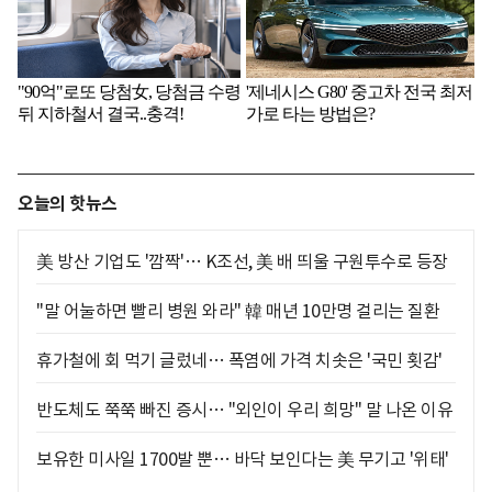
오늘의 핫뉴스
美 방산 기업도 '깜짝'… K조선, 美 배 띄울 구원투수로 등장
"말 어눌하면 빨리 병원 와라" 韓 매년 10만명 걸리는 질환
휴가철에 회 먹기 글렀네… 폭염에 가격 치솟은 '국민 횟감'
반도체도 쭉쭉 빠진 증시… "외인이 우리 희망" 말 나온 이유
보유한 미사일 1700발 뿐… 바닥 보인다는 美 무기고 '위태'