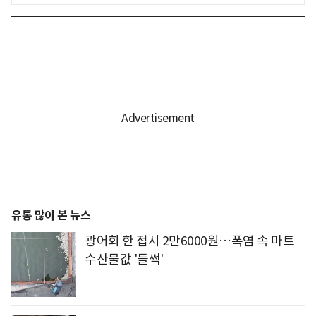
유통 많이 본 뉴스
광어회 한 접시 2만6000원…폭염 속 마트
수산물값 '들썩'