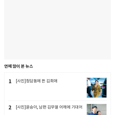
연예 많이 본 뉴스
1
[사진]청담동에 뜬 김희애
2
[사진]윤승아, 남편 김무열 어깨에 기대어