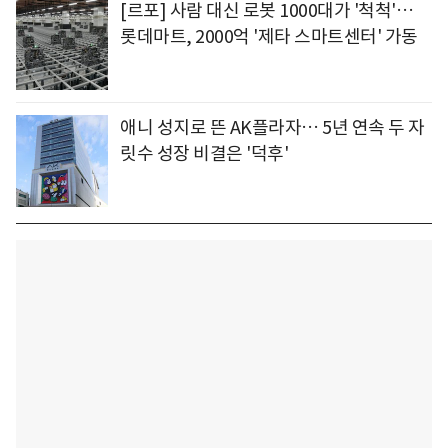
[르포] 사람 대신 로봇 1000대가 '척척'…
롯데마트, 2000억 '제타 스마트센터' 가동
애니 성지로 뜬 AK플라자… 5년 연속 두 자
릿수 성장 비결은 '덕후'