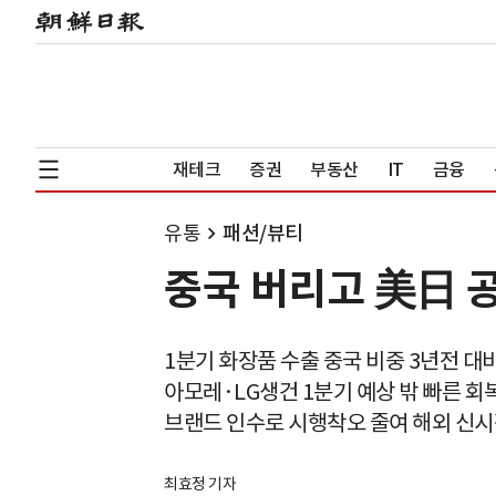
재테크
증권
부동산
IT
금융
유통
패션/뷰티
중국 버리고 美日 
1분기 화장품 수출 중국 비중 3년전 대
아모레·LG생건 1분기 예상 밖 빠른 회
브랜드 인수로 시행착오 줄여 해외 신시
최효정 기자