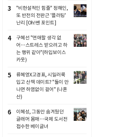
3
"비현설적인 힘줄" 정해인,
또 반전의 전완근 '플러팅'
난리 [Oh!쎈 포인트]
4
구혜선 "연애할 생각 없
어…스트레스 받으려고 하
는 행위 같아"(하입보이스
카웃)
5
류혜영X고경표, 시밀러룩
입고 산책 데이트? "둘이 만
나면 하염없이 걸어" (나혼
산)
6
이혜성, 그동안 숨겨뒀던
글래머 몸매…국제 도서전
접수한 베이글녀