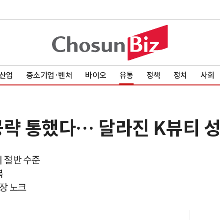
산업
중소기업·벤처
바이오
유통
정책
정치
사회
공략 통했다… 달라진 K뷰티 
비 절반 수준
복
장 노크