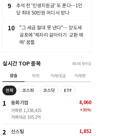
9
추석 전 '민생지원금' 또 푼다…1인
당 최대 50만원 어디서 받나
10
"그 세금 절대 못 낸다"… 양도세
공포에 '제자리 갈아타기·교환 매
매' 꿈틀
실시간 TOP 종목
08.08
장마감
상승
하락
거래대금
거래량
전체
코스피
코스닥
ETF
8,060
1
동화기업
+
30
%
거래량
1,338,415
거래대금
105.2억
1,852
2
신스틸