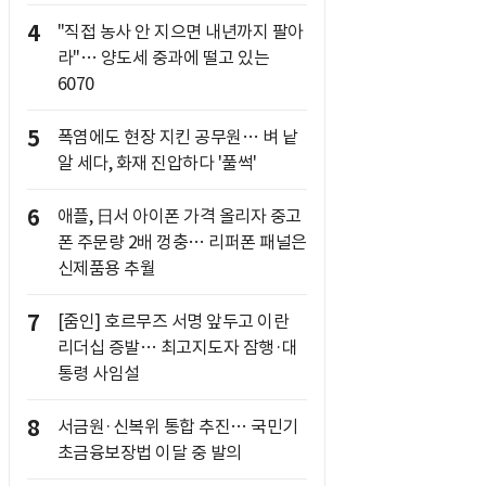
4
"직접 농사 안 지으면 내년까지 팔아
라"… 양도세 중과에 떨고 있는
6070
5
폭염에도 현장 지킨 공무원… 벼 낱
알 세다, 화재 진압하다 '풀썩'
6
애플, 日서 아이폰 가격 올리자 중고
폰 주문량 2배 껑충… 리퍼폰 패널은
신제품용 추월
7
[줌인] 호르무즈 서명 앞두고 이란
리더십 증발… 최고지도자 잠행·대
통령 사임설
8
서금원·신복위 통합 추진… 국민기
초금융보장법 이달 중 발의