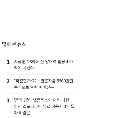
많이 본 뉴스
1
서장훈, 28억에 산 양재역 빌딩 450
억에 내놨다
2
"파혼할까요?…결혼자금 5500만원
주식으로 날린 예비신부
3
'음악 앱'이 넷플릭스와 어깨 나란
히… 스포티파이 유료 이용자 3억 돌
파 비결은