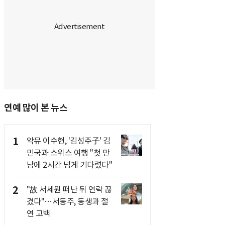
연예 많이 본 뉴스
1
악뮤 이수현, '김성주子' 김
민국과 스위스 여행 "첫 만
남에 2시간 넘게 기다렸다"
2
"故 서세원 떠난 뒤 연락 끊
겼다"…서동주, 동생과 절
연 고백