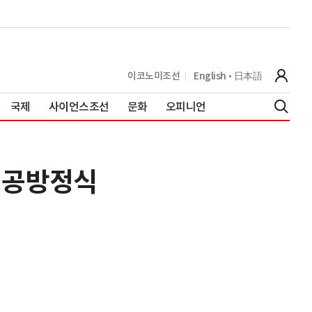
이코노미조선
English
日本語
국제
사이언스조선
문화
오피니언
성공방정식