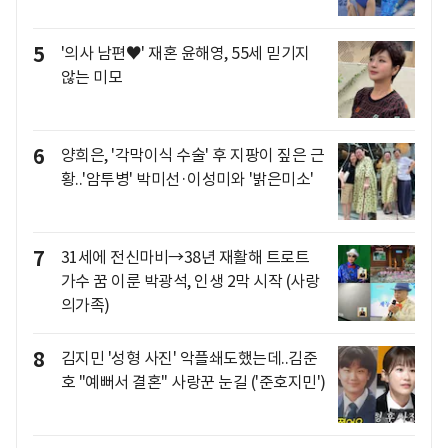
5
'의사 남편♥' 재혼 윤해영, 55세 믿기지
않는 미모
6
양희은, '각막이식 수술' 후 지팡이 짚은 근
황..'암투병' 박미선·이성미와 '밝은미소'
7
31세에 전신마비→38년 재활해 트로트
가수 꿈 이룬 박광석, 인생 2막 시작 (사랑
의가족)
8
김지민 '성형 사진' 악플쇄도했는데..김준
호 "예뻐서 결혼" 사랑꾼 눈길 ('준호지민')