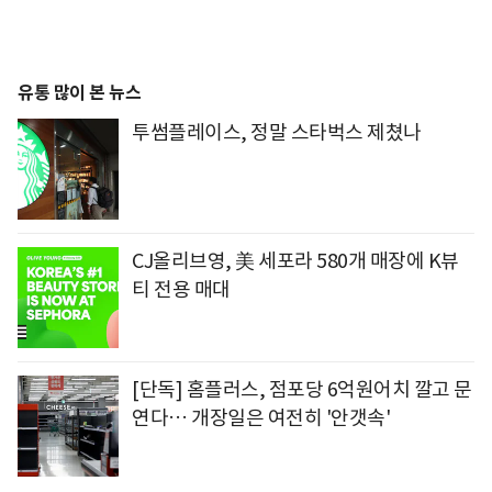
유통 많이 본 뉴스
투썸플레이스, 정말 스타벅스 제쳤나
CJ올리브영, 美 세포라 580개 매장에 K뷰
티 전용 매대
[단독] 홈플러스, 점포당 6억원어치 깔고 문
연다… 개장일은 여전히 '안갯속'