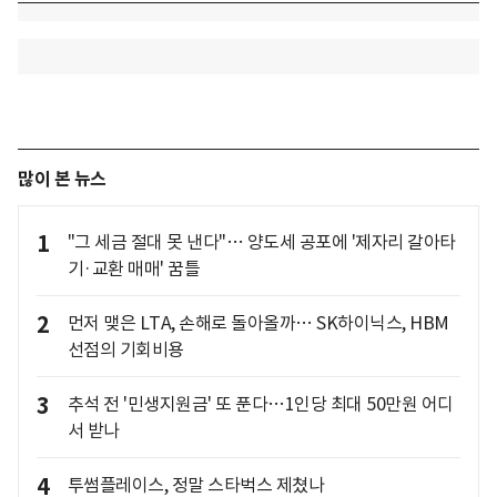
많이 본 뉴스
1
"그 세금 절대 못 낸다"… 양도세 공포에 '제자리 갈아타
기·교환 매매' 꿈틀
2
먼저 맺은 LTA, 손해로 돌아올까… SK하이닉스, HBM
선점의 기회비용
3
추석 전 '민생지원금' 또 푼다…1인당 최대 50만원 어디
서 받나
4
투썸플레이스, 정말 스타벅스 제쳤나