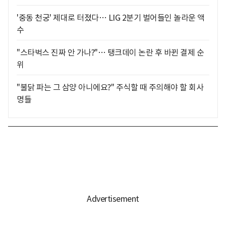
'중동 천궁' 제대로 터졌다… LIG 2분기 벌어들인 놀라운 액
수
"스타벅스 진짜 안 가나?"… 탱크데이 논란 후 바뀐 결제 순
위
"불닭 파는 그 삼양 아니에요?" 주식할 때 주의해야 할 회사
명들