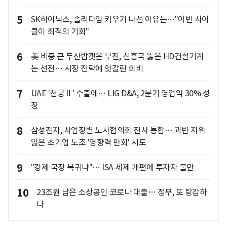
5
SK하이닉스, 솔리다임 키우기 나선 이유는…"이번 사이
클이 최적의 기회"
6
美 비중 큰 두산밥캣은 부진, 신흥국 뚫은 HD건설기계
는 선전… 시장 전략에 엇갈린 희비
7
UAE '천궁Ⅱ' 수출에… LIG D&A, 2분기 영업익 30% 성
장
8
삼성전자, 사업장별 노사협의회 전사 통합… 과반 지위
잃은 초기업 노조 '영향력 만회' 시도
9
"강제 국장 복귀냐"… ISA 세제 개편에 투자자 불만
10
23조원 남은 소상공인 코로나 대출… 정부, 또 탕감하
나