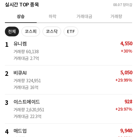
실시간 TOP 종목
08.07
장마감
상승
하락
거래대금
거래량
전체
코스피
코스닥
ETF
4,550
1
유니켐
+
30
%
거래량
60,138
거래대금
2.7억
5,050
2
비큐AI
+
29.99
%
거래량
324,951
거래대금
16억
928
3
이스트에이드
+
29.97
%
거래량
2,620,951
거래대금
22.3억
9,940
4
매드업