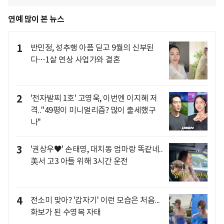
연예 많이 본 뉴스
1
반민정, 성추행 아픔 딛고 9월의 신부된
다…1살 연상 사업가와 결혼
2
'전자발찌 1호' 고영욱, 이번엔 이지혜 저
격.."49평이 미니멀리즘? 많이 출세했구
나"
3
'권상우♥' 손태영, 대치동 엄마랑 똑같네..
美서 고3 아들 위해 3시간 운전
4
전소미 맞아? '갑자기' 이런 모습은 처음...
화보가 된 수영복 자태