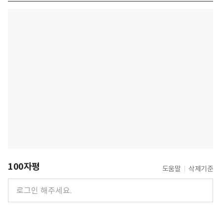
100자평
도움말
삭제기준