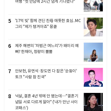
여행 "첫 만남에 2시간 넘게 기다렸다"
5
'17억 빚' 함께 견딘 친母 애틋한 효심..MC
그리 "제가 챙겨야죠" 뭉클
6
제주 해변의 '차범근 며느리'가 왜이리 예
뻐? 한채아, 청량미 뿜뿜
7
안보현, 유연석·장도연 다 잡은 '순둥이'
토크 "사람 참 진국"
8
넉살, 결혼 4년 밖에 안 됐는데…"결혼기
념일 서로 다르게 알아" ('내가 만난 사이
코패스')