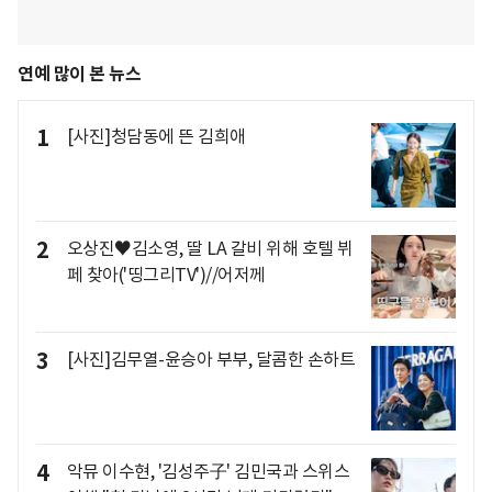
연예 많이 본 뉴스
1
[사진]청담동에 뜬 김희애
2
오상진♥김소영, 딸 LA 갈비 위해 호텔 뷔
페 찾아('띵그리TV')//어저께
3
[사진]김무열-윤승아 부부, 달콤한 손하트
4
악뮤 이수현, '김성주子' 김민국과 스위스