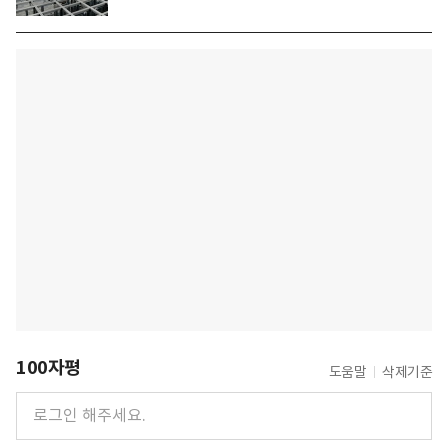
100자평
도움말
삭제기준