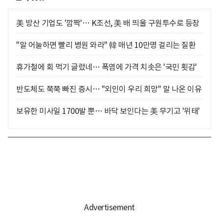
美 방산 기업도 '깜짝'… K조선, 美 배 띄울 구원투수로 등장
"말 어눌하면 빨리 병원 와라" 韓 매년 10만명 걸리는 질환
휴가철에 회 먹기 글렀네… 폭염에 가격 치솟은 '국민 횟감'
반도체도 쭉쭉 빠진 증시… "외인이 우리 희망" 말 나온 이유
보유한 미사일 1700발 뿐… 바닥 보인다는 美 무기고 '위태'