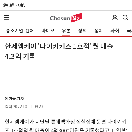
중소기업·벤처
바이오
유통
정책
정치
사회
국
한세엠케이 '나이키키즈 1호점' 월 매출
4.3억 기록
이현승 기자
입력
2022.10.11. 09:23
한세엠케이가 지난달 롯데백화점 잠실점에 문연 나이키키
즈 1호점의 월 매출이 4억3000만원을 기록했다고 11일 밝