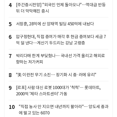
4
[주간증시전망] "외국인 언제 돌아오나"…역대급 반등
뒤 더 막막해진 증시
5
서장훈, 28억에 산 양재역 빌딩 450억에 내놨다
6
압구정현대, 직접 증여가 매각 후 현금 증여보다 세금 7
억 덜 낸다…계산기 두드리는 강남 고령층
7
박리다매 한계 부딪혔나… 국내선 가격 올리고 해외로
향하는 저가커피
8
"美 이란전 무기 소진… 장기화 시 중·러에 유리"
9
[르포] 사람 대신 로봇 1000대가 '척척'… 롯데마트,
2000억 '제타 스마트센터' 가동
10
"직접 농사 안 지으면 내년까지 팔아라"… 양도세 중과
에 떨고 있는 6070