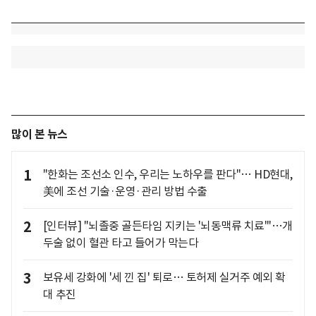
많이 본 뉴스
1
"한화는 조선소 인수, 우리는 노하우를 판다"… HD현대,
美에 조선 기술·운영·관리 방법 수출
2
[인터뷰] "뇌졸중 골든타임 지키는 '뇌동맥류 치료'"…개
두술 없이 혈관 타고 들어가 막는다
3
보유세 강화에 '세 낀 집' 퇴로… 토허제 실거주 예외 확
대 추진