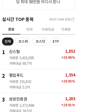
당 최대 50만원 어디서 받나
실시간 TOP 종목
08.07 14:06
장중
상승
하락
거래대금
거래량
전체
코스피
코스닥
ETF
1,852
1
신스틸
+
29.96
%
거래량
3,415,095
거래대금
60.7억
1,554
2
윙입푸드
+
29.93
%
거래량
331,832
거래대금
5.1억
1,203
3
상상인증권
+
29.91
%
거래량
1,372,968
거래대금
16.5억