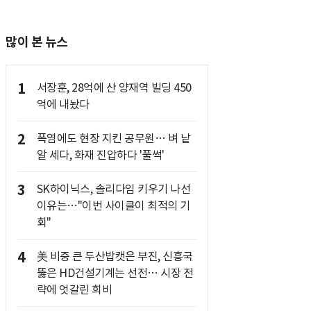
많이 본 뉴스
1
서장훈, 28억에 산 양재역 빌딩 450
억에 내놨다
2
폭염에도 현장 지킨 공무원… 벼 낱
알 세다, 화재 진압하다 '풀썩'
3
SK하이닉스, 솔리다임 키우기 나선
이유는…"이번 사이클이 최적의 기
회"
4
美 비중 큰 두산밥캣은 부진, 신흥국
뚫은 HD건설기계는 선전… 시장 전
략에 엇갈린 희비