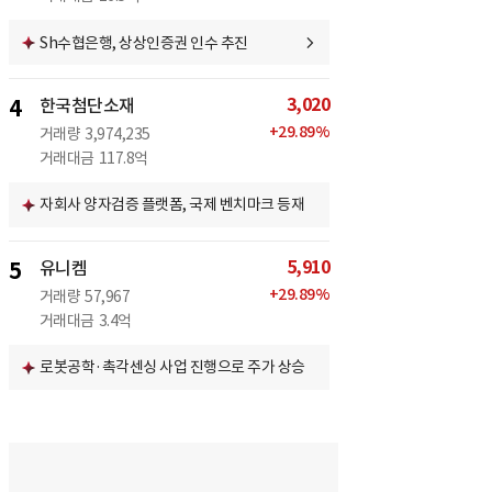
Sh수협은행, 상상인증권 인수 추진
3,020
4
한국첨단소재
+
29.89
%
거래량
3,974,235
거래대금
117.8억
자회사 양자검증 플랫폼, 국제 벤치마크 등재
5,910
5
유니켐
+
29.89
%
거래량
57,967
거래대금
3.4억
로봇공학·촉각센싱 사업 진행으로 주가 상승