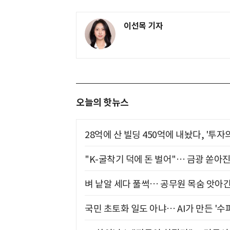
이선목 기자
오늘의 핫뉴스
28억에 산 빌딩 450억에 내놨다, '투자
"K-굴착기 덕에 돈 벌어"… 금광 쏟아
벼 낱알 세다 풀썩… 공무원 목숨 앗아간
국민 초토화 일도 아냐… AI가 만든 '수