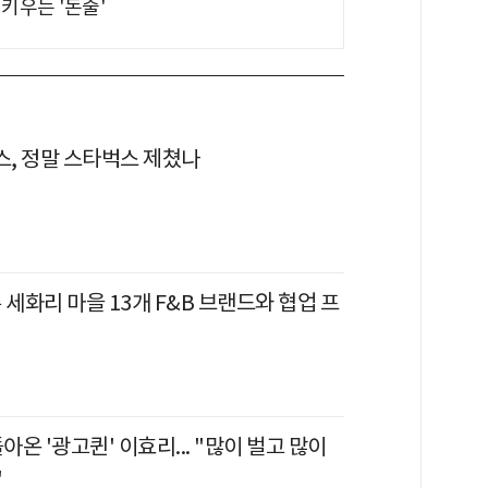
키우는 '돈줄'
, 정말 스타벅스 제쳤나
 세화리 마을 13개 F&B 브랜드와 협업 프
돌아온 '광고퀸' 이효리... "많이 벌고 많이
"