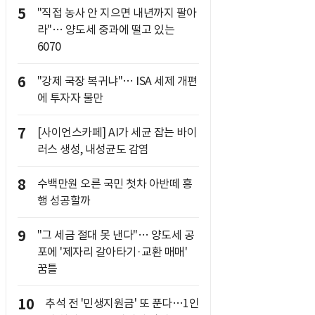
5
"직접 농사 안 지으면 내년까지 팔아
라"… 양도세 중과에 떨고 있는
6070
6
"강제 국장 복귀냐"… ISA 세제 개편
에 투자자 불만
7
[사이언스카페] AI가 세균 잡는 바이
러스 생성, 내성균도 감염
8
수백만원 오른 국민 첫차 아반떼 흥
행 성공할까
9
"그 세금 절대 못 낸다"… 양도세 공
포에 '제자리 갈아타기·교환 매매'
꿈틀
10
추석 전 '민생지원금' 또 푼다…1인