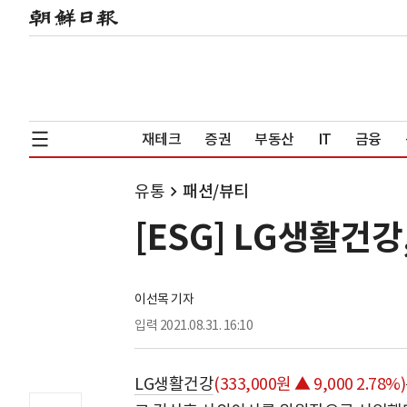
재테크
증권
부동산
IT
금융
유통
패션/뷰티
[ESG] LG생활건
이선목 기자
입력
2021.08.31. 16:10
LG생활건강
(333,000원 ▲ 9,000 2.78%)