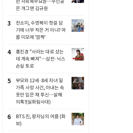
한 사회복무요원…주인공
은 개그맨 김규원
3
전소미, 수영복이 핫걸 담
기에 너무 작은 거 아냐? 여
름 미모에 '깜짝'
4
홍진경 "사라는 대로 샀는
데 계속 빠져"…삼전·닉스
손실 토로
5
부모와 12세·8세 자녀 일
가족 사망 사건, 아내는 속
옷만 입은 채 투신…살해
의혹?(실화탐사대)
6
BTS 진, 왕자님의 여름 (화
보)