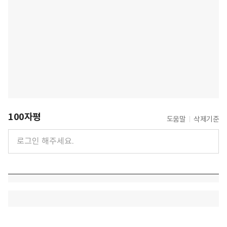
100자평
도움말
삭제기준