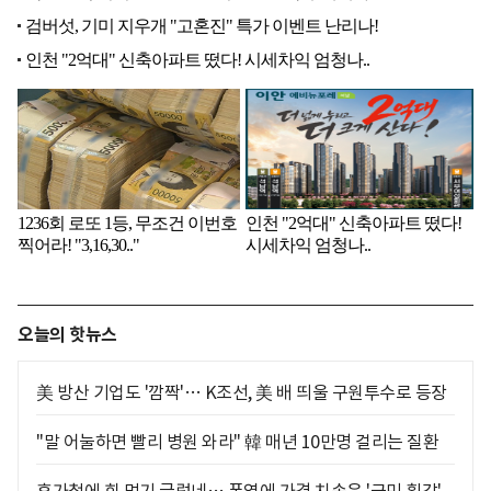
오늘의 핫뉴스
美 방산 기업도 '깜짝'… K조선, 美 배 띄울 구원투수로 등장
"말 어눌하면 빨리 병원 와라" 韓 매년 10만명 걸리는 질환
휴가철에 회 먹기 글렀네… 폭염에 가격 치솟은 '국민 횟감'