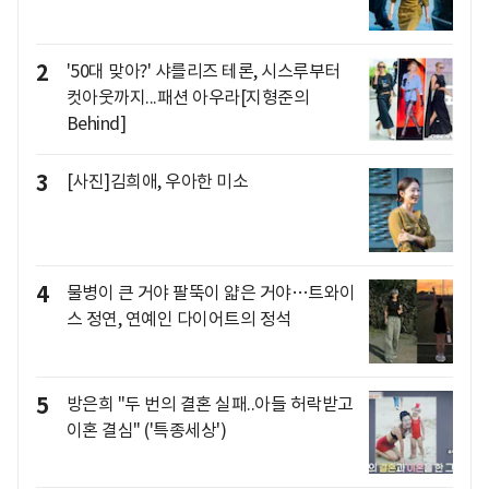
2
'50대 맞아?' 샤를리즈 테론, 시스루부터
컷아웃까지...패션 아우라[지형준의
Behind]
3
[사진]김희애, 우아한 미소
4
물병이 큰 거야 팔뚝이 얇은 거야…트와이
스 정연, 연예인 다이어트의 정석
5
방은희 "두 번의 결혼 실패..아들 허락받고
이혼 결심" ('특종세상')