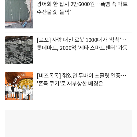
광어회 한 접시 2만6000원…폭염 속 마트
수산물값 '들썩'
[르포] 사람 대신 로봇 1000대가 '척척'…
롯데마트, 2000억 '제타 스마트센터' 가동
[비즈톡톡] 꺾였던 두바이 초콜릿 열풍…
'쫀득 쿠키'로 재부상한 배경은