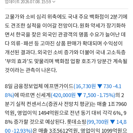
업데이트
2026.07.08. 15:59
고물가와 소비 심리 위축에도 국내 주요 백화점이 2분기에
도 견조한 실적을 이어갈 전망이다. 원화 약세가 장기화하
면서 한국을 찾은 외국인 관광객의 명품 수요가 늘어난 데
다 의류·패션 등 고마진 상품 판매가 확대되며 수익성이
개선된 결과다. 외국인 소비 증가와 더불어 국내 고소득층
'부의 효과'도 맞물리며 백화점 업황 호조가 당분간 계속될
것이라는 관측이 나온다.
8일 금융정보업체
에프앤가이드
(16,730원 ▼ 730 -4.1
8%)
에 따르면
신세계
(420,000원 ▼ 7,500 -1.75%)
의 2
분기 실적 컨센서스(증권사 전망치 평균)는 매출 1조7960
억원, 영업이익 1494억원으로 전년 동기 대비 각각 6%, 9
8% 증가할 것으로 예상된다.
롯데쇼핑
(99,700원 ▼ 14,8
00 -12.93%)
은 매출 3조5612억원, 영업이익 1099억원으