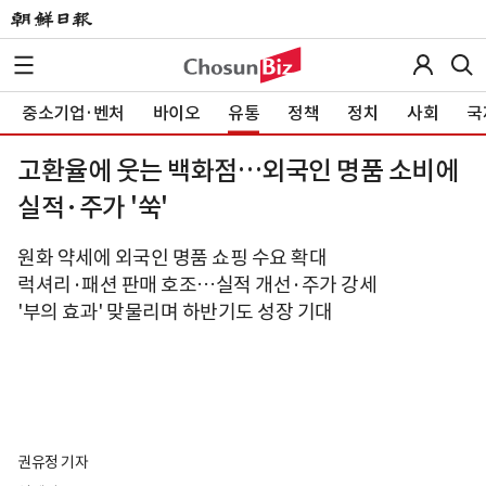
중소기업·벤처
바이오
유통
정책
정치
사회
국
고환율에 웃는 백화점…외국인 명품 소비에
실적·주가 '쑥'
원화 약세에 외국인 명품 쇼핑 수요 확대
럭셔리·패션 판매 호조…실적 개선·주가 강세
'부의 효과' 맞물리며 하반기도 성장 기대
권유정 기자