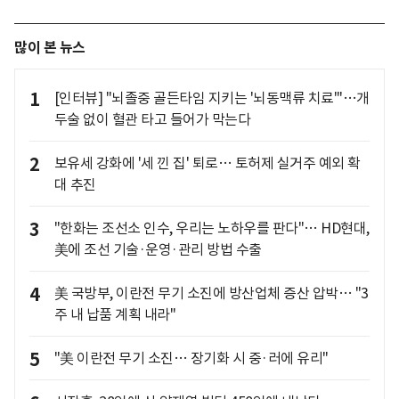
많이 본 뉴스
1
[인터뷰] "뇌졸중 골든타임 지키는 '뇌동맥류 치료'"…개
두술 없이 혈관 타고 들어가 막는다
2
보유세 강화에 '세 낀 집' 퇴로… 토허제 실거주 예외 확
대 추진
3
"한화는 조선소 인수, 우리는 노하우를 판다"… HD현대,
美에 조선 기술·운영·관리 방법 수출
4
美 국방부, 이란전 무기 소진에 방산업체 증산 압박… "3
주 내 납품 계획 내라"
5
"美 이란전 무기 소진… 장기화 시 중·러에 유리"