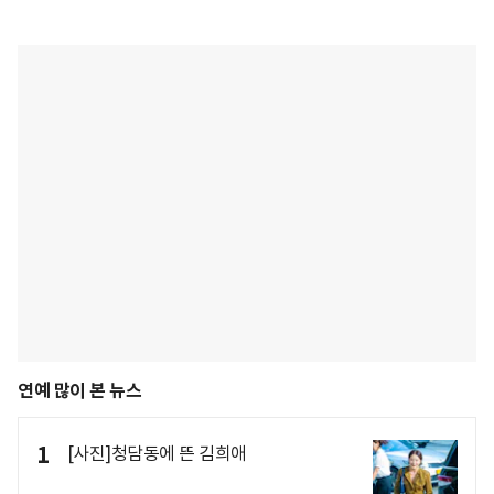
연예 많이 본 뉴스
1
[사진]청담동에 뜬 김희애