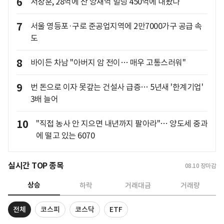
6
서장훈, 28억에 산 양재역 빌딩 450억에 내놨다
7
서울 영등포·구로 준공업지역에 2만7000가구 공급 속
도
8
바이든 차남 "아버지 암 전이… 매우 고통스러워"
9
번 돈으로 이자 못갚는 건설사 급증… 5년새 '한계기업'
3배 늘어
10
"직접 농사 안 지으면 내년까지 팔아라"… 양도세 중과
에 떨고 있는 6070
실시간 TOP 종목
08.10
장마감
상승
하락
거래대금
거래량
전체
코스피
코스닥
ETF