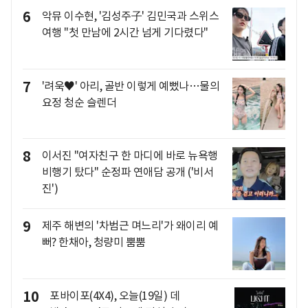
6
악뮤 이수현, '김성주子' 김민국과 스위스
여행 "첫 만남에 2시간 넘게 기다렸다"
7
'려욱♥' 아리, 골반 이렇게 예뻤나…물의
요정 청순 슬렌더
8
이서진 "여자친구 한 마디에 바로 뉴욕행
비행기 탔다" 순정파 연애담 공개 ('비서
진')
9
제주 해변의 '차범근 며느리'가 왜이리 예
뻐? 한채아, 청량미 뿜뿜
10
포바이포(4X4), 오늘(19일) 데