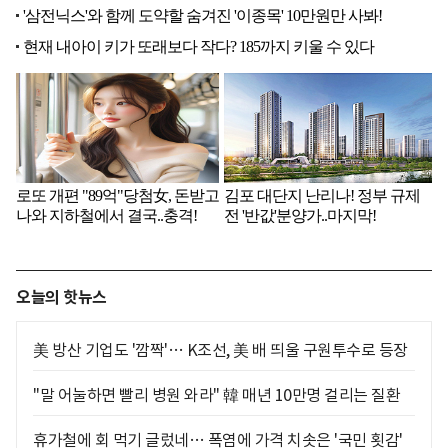
오늘의 핫뉴스
美 방산 기업도 '깜짝'… K조선, 美 배 띄울 구원투수로 등장
"말 어눌하면 빨리 병원 와라" 韓 매년 10만명 걸리는 질환
휴가철에 회 먹기 글렀네… 폭염에 가격 치솟은 '국민 횟감'