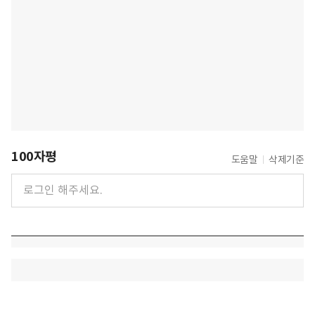
100자평
도움말
삭제기준