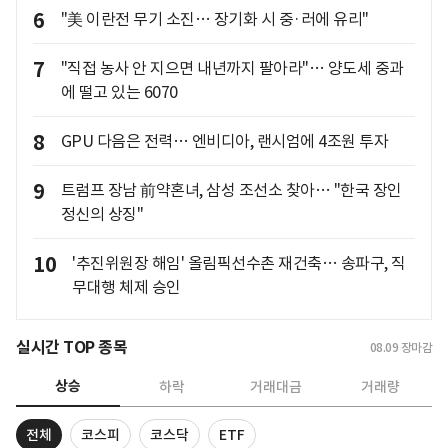
6
"美 이란전 무기 소진… 장기화 시 중·러에 유리"
7
"직접 농사 안 지으면 내년까지 팔아라"… 양도세 중과
에 떨고 있는 6070
8
GPU 다음은 전력… 엔비디아, 랜시엄에 4조원 투자
9
트럼프 장남 前약혼녀, 삼성 조선소 찾아… "한국 장인
정신의 상징"
10
'추진위원장 해임' 올림픽선수촌 재건축… 송파구, 직
무대행 체제 승인
실시간 TOP 종목
08.09
장마감
상승
하락
거래대금
거래량
전체
코스피
코스닥
ETF