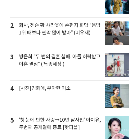
2
화사, 젠슨 황 샤라웃에 손편지 화답 "음방
1위 때보다 연락 많이 받아" (미우새)
3
방은희 "두 번의 결혼 실패..아들 허락받고
이혼 결심" ('특종세상')
4
[사진]김희애, 우아한 미소
5
'첫 눈에 반한 사랑→10년 남사친' 아이유,
두번째 공개열애 종료 [핫피플]