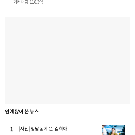
거래대금
118.3억
연예 많이 본 뉴스
1
[사진]청담동에 뜬 김희애