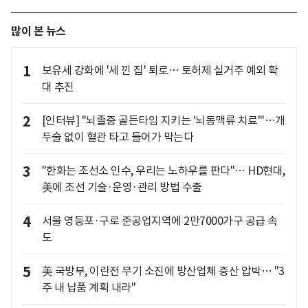
많이 본 뉴스
1
보유세 강화에 '세 낀 집' 퇴로… 토허제 실거주 예외 확
대 추진
2
[인터뷰] "뇌졸중 골든타임 지키는 '뇌동맥류 치료'"…개
두술 없이 혈관 타고 들어가 막는다
3
"한화는 조선소 인수, 우리는 노하우를 판다"… HD현대,
美에 조선 기술·운영·관리 방법 수출
4
서울 영등포·구로 준공업지역에 2만7000가구 공급 속
도
5
美 국방부, 이란전 무기 소진에 방산업체 증산 압박… "3
주 내 납품 계획 내라"