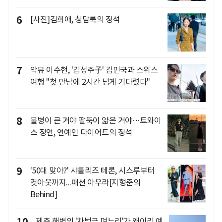
6
[사진]김희애, 청담룩의 정석
7
악뮤 이수현, '김성주子' 김민국과 스위스
여행 "첫 만남에 2시간 넘게 기다렸다"
8
물병이 큰 거야 팔뚝이 얇은 거야…트와이
스 정연, 연예인 다이어트의 정석
9
'50대 맞아?' 샤를리즈 테론, 시스루부터
컷아웃까지...패션 아우라[지형준의
Behind]
10
제주 해변의 '차범근 며느리'가 왜이리 예