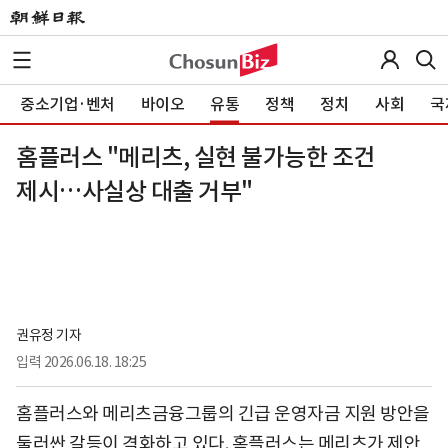
중소기업·벤처
바이오
유통
정책
정치
사회
국
홈플러스 "메리츠, 실현 불가능한 조건
제시…사실상 대출 거부"
권유정 기자
입력
2026.06.18. 18:25
홈플러스와 메리츠금융그룹의 긴급 운영자금 지원 방안을
둘러싼 갈등이 격화하고 있다. 홈플러스는 메리츠가 제안