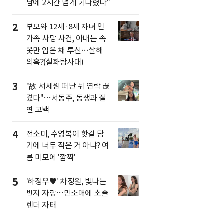
남에 2시간 넘게 기다렸다"
2
부모와 12세·8세 자녀 일
가족 사망 사건, 아내는 속
옷만 입은 채 투신…살해
의혹?(실화탐사대)
3
"故 서세원 떠난 뒤 연락 끊
겼다"…서동주, 동생과 절
연 고백
4
전소미, 수영복이 핫걸 담
기에 너무 작은 거 아냐? 여
름 미모에 '깜짝'
5
'하정우♥' 차정원, 빛나는
반지 자랑…민소매에 초슬
렌더 자태