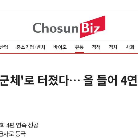
산업
중소기업·벤처
바이오
유통
정책
정치
사회
'군체'로 터졌다… 올 들어 4연
화 4편 연속 성공
배급사로 등극