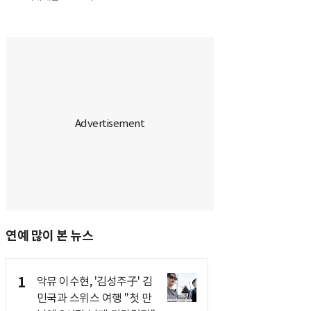
연예 많이 본 뉴스
1
악뮤 이수현, '김성주子' 김
민국과 스위스 여행 "첫 만