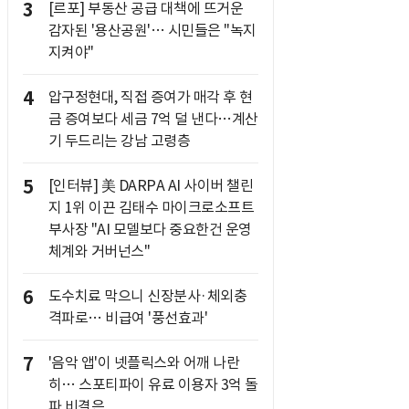
3
[르포] 부동산 공급 대책에 뜨거운
감자된 '용산공원'… 시민들은 "녹지
지켜야"
4
압구정현대, 직접 증여가 매각 후 현
금 증여보다 세금 7억 덜 낸다…계산
기 두드리는 강남 고령층
5
[인터뷰] 美 DARPA AI 사이버 챌린
지 1위 이끈 김태수 마이크로소프트
부사장 "AI 모델보다 중요한건 운영
체계와 거버넌스"
6
도수치료 막으니 신장분사·체외충
격파로… 비급여 '풍선효과'
7
'음악 앱'이 넷플릭스와 어깨 나란
히… 스포티파이 유료 이용자 3억 돌
파 비결은