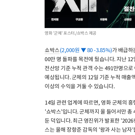
영화 '군체' 포스터./쇼박스 제공
쇼박스
(2,000원 ▼ 80 -3.85%)
가 배급하는
00만 명 돌파를 목전에 뒀습니다. 지난 
전산망 기준 누적 관객 수는 491만명으로 
예상됩니다. 군체의 12일 기준 누적 매출액
이상의 수익을 거둘 수 있습니다.
14일 관련 업계에 따르면, 영화 군체의 
'쇼박스'입니다. 군체까지 올 들어서만 총
둔 덕입니다. 최근 영진위가 발표한 '202
스는 올해 장항준 감독의 '왕과 사는 남자'를