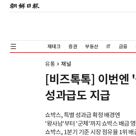
재테크
증권
부동산
IT
금융
유통
채널
[비즈톡톡] 이번엔 
성과급도 지급
쇼박스, 특별 성과급 확정 배경엔
'왕사남'부터 '군체'까지 쇼박스 배급 영
쇼박스, 1분기 기준 시장 점유율 1위 