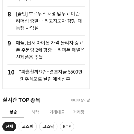
8
[줌인] 호르무즈 서명 앞두고 이란
리더십 증발… 최고지도자 잠행·대
통령 사임설
9
애플, 日서 아이폰 가격 올리자 중고
폰 주문량 2배 껑충… 리퍼폰 패널은
신제품용 추월
10
"파혼할까요?…결혼자금 5500만
원 주식으로 날린 예비신부
실시간 TOP 종목
08.08
장마감
상승
하락
거래대금
거래량
전체
코스피
코스닥
ETF