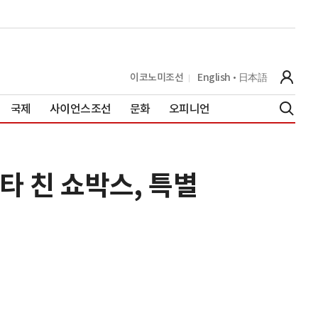
이코노미조선
English
日本語
국제
사이언스조선
문화
오피니언
타 친 쇼박스, 특별