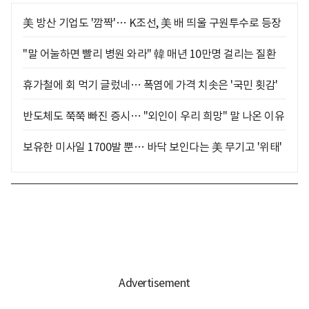
美 방산 기업도 '깜짝'… K조선, 美 배 띄울 구원투수로 등장
"말 어눌하면 빨리 병원 와라" 韓 매년 10만명 걸리는 질환
휴가철에 회 먹기 글렀네… 폭염에 가격 치솟은 '국민 횟감'
반도체도 쭉쭉 빠진 증시… "외인이 우리 희망" 말 나온 이유
보유한 미사일 1700발 뿐… 바닥 보인다는 美 무기고 '위태'