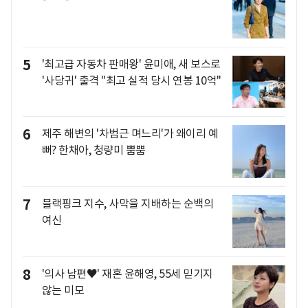
5
'최고급 자동차 판매왕' 윤미애, 새 보스로
'사당귀' 출격 "최고 실적 당시 연봉 10억"
6
제주 해변의 '차범근 며느리'가 왜이리 예
뻐? 한채아, 청량미 뿜뿜
7
블랙핑크 지수, 사막을 지배하는 순백의
여신
8
'의사 남편♥' 재혼 윤해영, 55세 믿기지
않는 미모