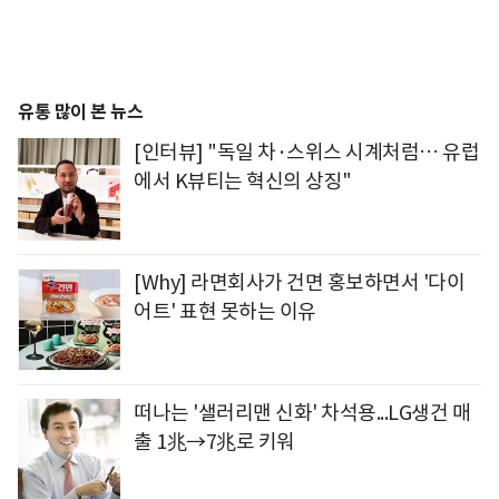
유통 많이 본 뉴스
[인터뷰] "독일 차·스위스 시계처럼… 유럽
에서 K뷰티는 혁신의 상징"
[Why] 라면회사가 건면 홍보하면서 '다이
어트' 표현 못하는 이유
떠나는 '샐러리맨 신화' 차석용...LG생건 매
출 1兆→7兆로 키워