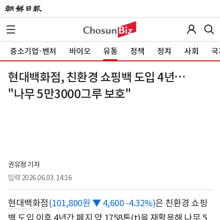
중소기업·벤처
바이오
유통
정책
정치
사회
국
현대백화점, 친환경 쇼핑백 도입 4년…
"나무 5만3000그루 보호"
권유정 기자
입력
2026.06.03. 14:16
현대백화점
(101,800원 ▼ 4,600 -4.32%)
은 친환경 쇼핑
백 도입 이후 4년간 폐지 약 1758톤(t)을 재활용해 나무 5