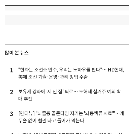
많이 본 뉴스
1
"한화는 조선소 인수, 우리는 노하우를 판다"… HD현대,
美에 조선 기술·운영·관리 방법 수출
2
보유세 강화에 '세 낀 집' 퇴로… 토허제 실거주 예외 확
대 추진
3
[인터뷰] "뇌졸중 골든타임 지키는 '뇌동맥류 치료'"…개
두술 없이 혈관 타고 들어가 막는다