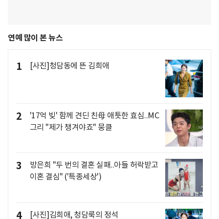
연예 많이 본 뉴스
1
[사진]청담동에 뜬 김희애
2
'17억 빚' 함께 견딘 친母 애틋한 효심..MC
그리 "제가 챙겨야죠" 뭉클
3
방은희 "두 번의 결혼 실패..아들 허락받고
이혼 결심" ('특종세상')
4
[사진]김희애, 청담룩의 정석