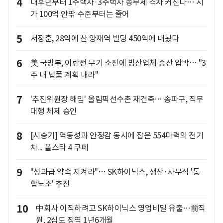
4
내후년부터 1주택자·3주택자 종부세 격차 커진다… 시
가 100억 안팎 수준부터는 줄어
5
서장훈, 28억에 산 양재역 빌딩 450억에 내놨다
6
美 국방부, 이란전 무기 소진에 방산업체 증산 압박… "3
주 내 납품 계획 내라"
7
'추진위원장 해임' 올림픽선수촌 재건축… 송파구, 직무
대행 체제 승인
8
[시승기] 역동성과 안정감 동시에 잡은 554마력의 전기
차... 폴스타 4 쿠페
9
"성과급 약속 지켜라"… SK하이닉스, 생산·사무직 '통
합노조' 추진
10
中회사 이직하려고 SK하이닉스 영업비밀 유출…前직
원, 2심도 징역 1년6개월