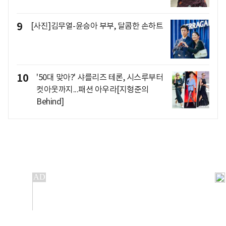
9
[사진]김무열-윤승아 부부, 달콤한 손하트
10
'50대 맞아?' 샤를리즈 테론, 시스루부터
컷아웃까지...패션 아우라[지형준의
Behind]
개인정보처리방침
앱설치(Android)