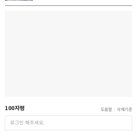
100자평
도움말
삭제기준