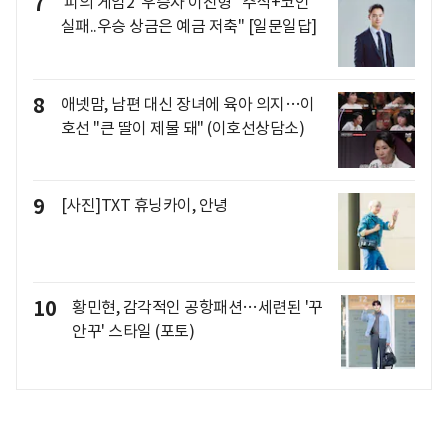
7
'피의 게임2' 우승자 이진형 "주식+코인
실패..우승 상금은 예금 저축" [일문일답]
8
애넷맘, 남편 대신 장녀에 육아 의지…이
호선 "큰 딸이 제물 돼" (이호선상담소)
9
[사진]TXT 휴닝카이, 안녕
10
황민현, 감각적인 공항패션…세련된 '꾸
안꾸' 스타일 (포토)