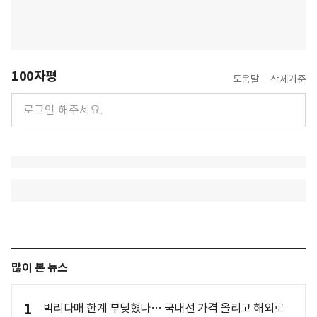
100자평
도움말
삭제기준
많이 본 뉴스
1
박리다매 한계 부딪혔나… 국내선 가격 올리고 해외로