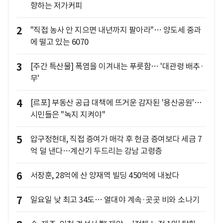
향하는 저가커피
2
"직접 농사 안 지으면 내년까지 팔아라"… 양도세 중과
에 떨고 있는 6070
3
[주간 특산물] 폭염을 이겨내는 푸릇함… '대관령 배추·
무'
4
[르포] 부동산 공급 대책에 뜨거운 감자된 '용산공원'…
시민들은 "녹지 지켜야"
5
압구정현대, 직접 증여가 매각 후 현금 증여보다 세금 7
억 덜 낸다…계산기 두드리는 강남 고령층
6
서장훈, 28억에 산 양재역 빌딩 450억에 내놨다
7
일요일 낮 최고 34도… 열대야 계속·곳곳 비와 소나기