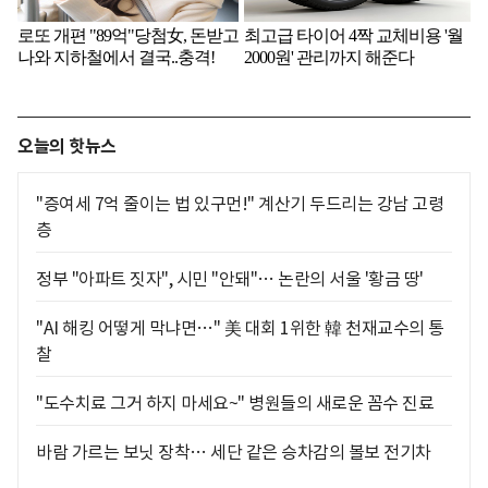
오늘의 핫뉴스
"증여세 7억 줄이는 법 있구먼!" 계산기 두드리는 강남 고령
층
정부 "아파트 짓자", 시민 "안돼"… 논란의 서울 '황금 땅'
"AI 해킹 어떻게 막냐면…" 美 대회 1위한 韓 천재교수의 통
찰
"도수치료 그거 하지 마세요~" 병원들의 새로운 꼼수 진료
바람 가르는 보닛 장착… 세단 같은 승차감의 볼보 전기차