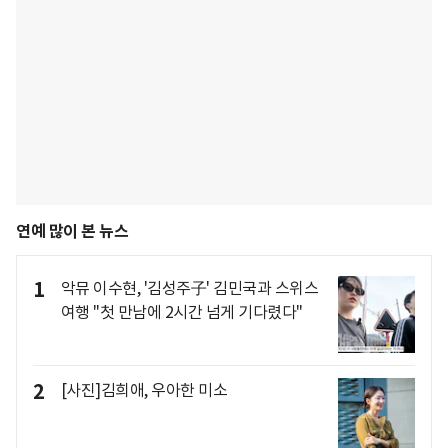
연예 많이 본 뉴스
1
악뮤 이수현, '김성주子' 김민국과 스위스
여행 "첫 만남에 2시간 넘게 기다렸다"
2
[사진]김희애, 우아한 미소