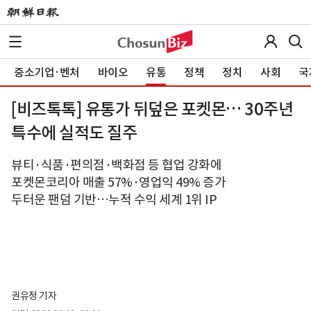
중소기업·벤처
바이오
유통
정책
정치
사회
국
[비즈톡톡] 유통가 뒤덮은 포켓몬… 30주년
특수에 실적도 질주
뷰티·식품·편의점·백화점 등 협업 강화에
포켓몬코리아 매출 57%·영업익 49% 증가
두터운 팬덤 기반…누적 수익 세계 1위 IP
권유정 기자