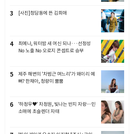
3
[사진]청담동에 뜬 김희애
4
최예나, 워터밤 새 여신 되나···선정성
No 노출 No 오로지 콘셉트로 승부
5
제주 해변의 '차범근 며느리'가 왜이리 예
뻐? 한채아, 청량미 뿜뿜
6
'하정우♥' 차정원, 빛나는 반지 자랑…민
소매에 초슬렌더 자태