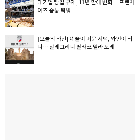
대기업 빵집 규제, 11년 만에 변화… 프랜차
이즈 숨통 틔워
[오늘의 와인] 예술이 머문 저택, 와인이 되
다… 알레그리니 팔라쪼 델라 토레