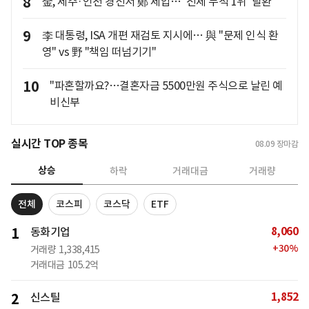
8
金, 제주·인천 경선서 鄭 제압… '전체 누적 1위' 탈환
9
李 대통령, ISA 개편 재검토 지시에… 與 "문제 인식 환
영" vs 野 "책임 떠넘기기"
10
"파혼할까요?…결혼자금 5500만원 주식으로 날린 예
비신부
실시간 TOP 종목
08.09
장마감
상승
하락
거래대금
거래량
전체
코스피
코스닥
ETF
8,060
1
동화기업
+
30
%
거래량
1,338,415
거래대금
105.2억
1,852
2
신스틸