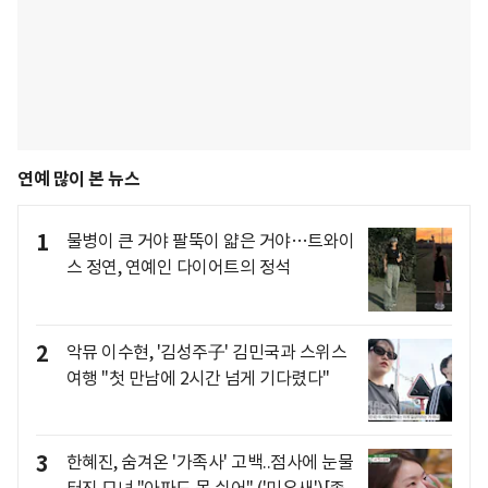
연예 많이 본 뉴스
1
물병이 큰 거야 팔뚝이 얇은 거야…트와이
스 정연, 연예인 다이어트의 정석
2
악뮤 이수현, '김성주子' 김민국과 스위스
여행 "첫 만남에 2시간 넘게 기다렸다"
3
한혜진, 숨겨온 '가족사' 고백..점사에 눈물