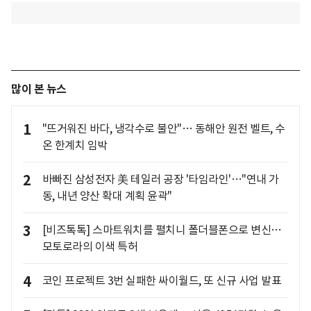
많이 본 뉴스
1
"뜨거워진 바다, 냉각수로 불안"… 동해안 원전 벨트, 수
온 한계치 임박
2
바빠진 삼성전자 美 테일러 공장 '타임라인'…"연내 가
동, 내년 양산 확대 계획 윤곽"
3
[비즈톡톡] 스마트워치를 펼치니 폴더블폰으로 변신…
모토로라의 이색 특허
4
코인 프로젝트 3번 실패한 싸이월드, 또 신규 사업 발표