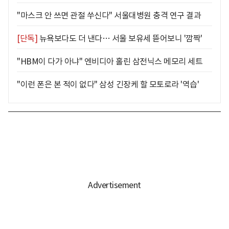
"마스크 안 쓰면 관절 쑤신다" 서울대병원 충격 연구 결과
[단독]
뉴욕보다도 더 낸다… 서울 보유세 뜯어보니 '깜짝'
"HBM이 다가 아냐" 엔비디아 홀린 삼전닉스 메모리 세트
"이런 폰은 본 적이 없다" 삼성 긴장케 할 모토로라 '역습'