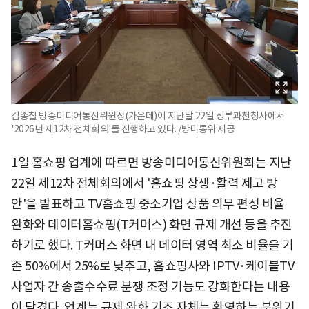
김종철 방송미디어통신위원장(가운데)이 지난달 22일 정부과천청사에서
'2026년 제12차 전체회의'를 진행하고 있다. /방미통위 제공
1일 홈쇼핑 업계에 따르면 방송미디어통신위원회는 지난
22일 제12차 전체회의에서 '홈쇼핑 상생·활력 제고 방
안'을 발표하고 TV홈쇼핑 중소기업 상품 의무 편성 비율
완화와 데이터홈쇼핑(T커머스) 화면 규제 개선 등을 추진
하기로 했다. T커머스 화면 내 데이터 영역 최소 비율을 기
존 50%에서 25%로 낮추고, 홈쇼핑사와 IPTV·케이블TV
사업자 간 송출수수료 분쟁 조정 기능도 강화한다는 내용
이 담겼다. 업계는 규제 완화 기조 자체는 환영하는 분위기