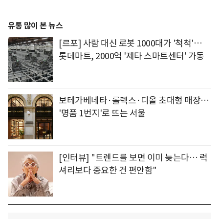
유통 많이 본 뉴스
[르포] 사람 대신 로봇 1000대가 '척척'…
롯데마트, 2000억 '제타 스마트센터' 가동
보테가베네타·롤렉스·디올 초대형 매장…
'명품 1번지'로 뜨는 서울
[인터뷰] "트렌드를 보면 이미 늦는다… 럭
셔리보다 중요한 건 편안함"