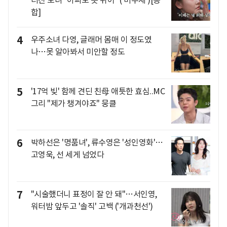
터진 모녀 "아파도 못 쉬어" ('미우새')[종
합]
4
우주소녀 다영, 글래머 몸매 이 정도였
나…못 알아봐서 미안할 정도
5
'17억 빚' 함께 견딘 친母 애틋한 효심..MC
그리 "제가 챙겨야죠" 뭉클
6
박하선은 '명품녀', 류수영은 '성인영화'…
고영욱, 선 세게 넘었다
7
"시술했더니 표정이 잘 안 돼"…서인영,
워터밤 앞두고 '솔직' 고백 ('개과천선')