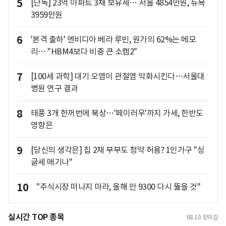
5
[단독] 23억 아파트 3채 보유세… 서울 4854만원, 뉴욕
3959만원
6
'본격 출하' 엔비디아 베라 루빈, 원가의 62%는 메모
리… "HBM4보다 비중 큰 소캠2"
7
[100세 과학] 대기 오염이 관절염 악화시킨다…서울대
병원 연구 결과
8
태풍 3개 한꺼번에 북상…'페이러우'까지 가세, 한반도
영향은
9
[당신의 생각은] 집 2채 부부도 청약 허용? 1인가구 "싱
글세 매기나"
10
"주식시장 떠나지 마라, 올해 안 9300 다시 뚫을 것"
실시간 TOP 종목
08.10
장마감