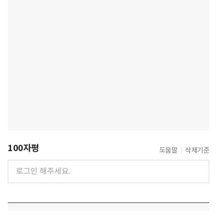
100자평
도움말
삭제기준