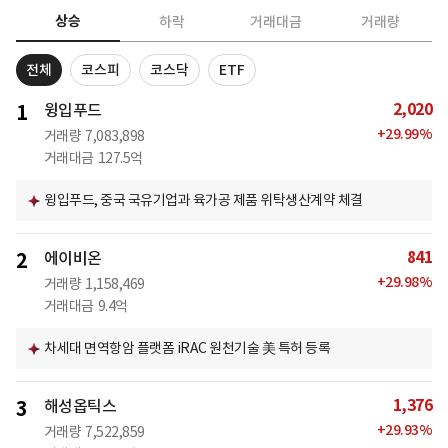
상승
하락
거래대금
거래량
전체
코스피
코스닥
ETF
2,020
1
윙입푸드
+
29.99
%
거래량
7,083,898
거래대금
127.5억
윙입푸드, 중국 국유기업과 육가공 제품 위탁생산계약 체결
841
2
에이비온
+
29.98
%
거래량
1,158,469
거래대금
9.4억
차세대 면역항암 플랫폼 iRAC 원천기술 美 특허 등록
1,376
3
해성옵틱스
+
29.93
%
거래량
7,522,859