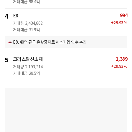
거래대금
98.4억
994
4
E8
+
29.93
%
거래량
3,434,662
거래대금
31.9억
E8, 40억 규모 유상증자로 제조기업 인수 추진
1,389
5
크리스탈신소재
+
29.93
%
거래량
2,193,714
거래대금
29.5억