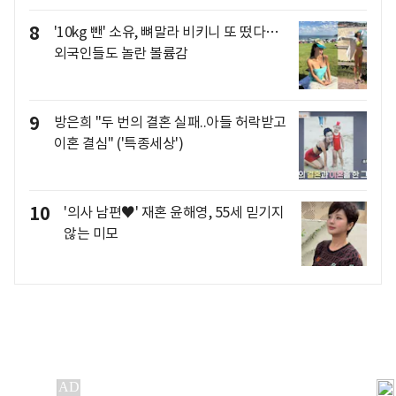
8
'10kg 뺀' 소유, 뼈말라 비키니 또 떴다…
외국인들도 놀란 볼륨감
9
방은희 "두 번의 결혼 실패..아들 허락받고
이혼 결심" ('특종세상')
10
'의사 남편♥' 재혼 윤해영, 55세 믿기지
않는 미모