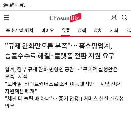
중소기업·벤처
바이오
유통
정책
정치
사회
국
"규제 완화만으론 부족"… 홈쇼핑업계,
송출수수료 해결·플랫폼 전환 지원 요구
업계, 정부 규제 완화 방향엔 공감… "구체적 실행안은
부족" 지적
"모바일·라이브커머스로 소비 이동했지만 디지털 전환
지원책은 빠져"
"채널 더 늘릴 때 아냐"… 중기 전용 T커머스 신설 실효성
의문