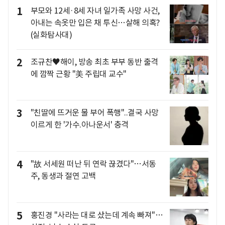
1
부모와 12세·8세 자녀 일가족 사망 사건,
아내는 속옷만 입은 채 투신…살해 의혹?
(실화탐사대)
2
조규찬♥해이, 방송 최초 부부 동반 출격
에 깜짝 근황 "美 주립대 교수"
3
"친딸에 뜨거운 물 부어 폭행"..결국 사망
이르게 한 '가수.아나운서' 충격
4
"故 서세원 떠난 뒤 연락 끊겼다"…서동
주, 동생과 절연 고백
5
홍진경 "사라는 대로 샀는데 계속 빠져"…