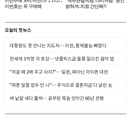
오늘의 핫뉴스
대통령도 못 만나는 지도자… 이란, 통제불능 빠졌다
전세계 3억명 귀 호강… 넷플릭스급 돌풍 일으킨 음악 앱
"저걸 왜 2배 주고 사지?"… 일본, 때아닌 아이폰 대란
"파혼 말할 엄두 안 나"… 주식으로 결혼자금 다 날린 女
벼 낱알 세다 풀썩… 공무원 목숨 앗아간 60년 관행