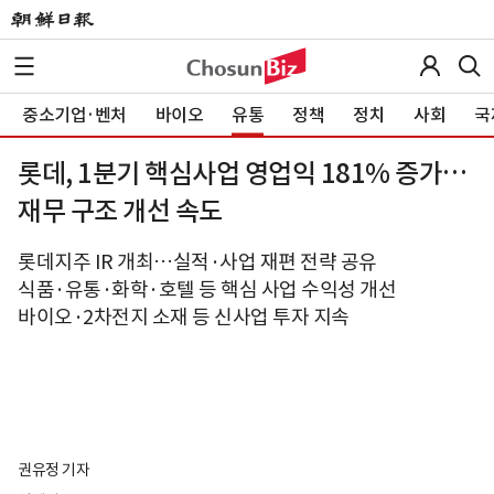
중소기업·벤처
바이오
유통
정책
정치
사회
국
롯데, 1분기 핵심사업 영업익 181% 증가…
재무 구조 개선 속도
롯데지주 IR 개최…실적·사업 재편 전략 공유
식품·유통·화학·호텔 등 핵심 사업 수익성 개선
바이오·2차전지 소재 등 신사업 투자 지속
권유정 기자