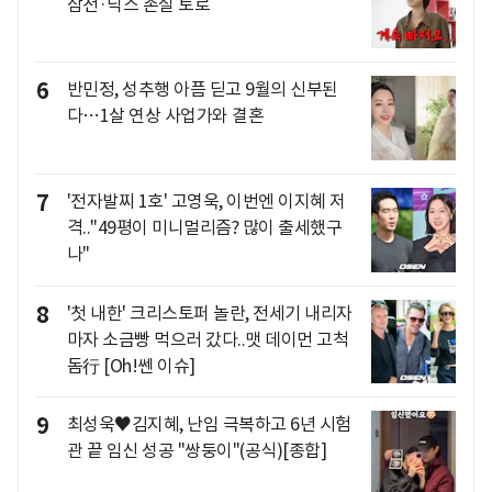
삼전·닉스 손실 토로
6
반민정, 성추행 아픔 딛고 9월의 신부된
다…1살 연상 사업가와 결혼
7
'전자발찌 1호' 고영욱, 이번엔 이지혜 저
격.."49평이 미니멀리즘? 많이 출세했구
나"
8
'첫 내한' 크리스토퍼 놀란, 전세기 내리자
마자 소금빵 먹으러 갔다..맷 데이먼 고척
돔行 [Oh!쎈 이슈]
9
최성욱♥김지혜, 난임 극복하고 6년 시험
관 끝 임신 성공 "쌍둥이"(공식)[종합]