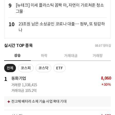
9
[뉴테크] 미세 플라스틱 꼼짝 마, 자연이 가르쳐준 청소
그물
10
23조원 남은 소상공인 코로나 대출… 정부, 또 탕감하
나
실시간 TOP 종목
08.07
장마감
상승
하락
거래대금
거래량
전체
코스피
코스닥
ETF
8,060
1
동화기업
+
30
%
거래량
1,338,415
거래대금
105.2억
전고체 배터리 소재 기술 사업 확대 기대