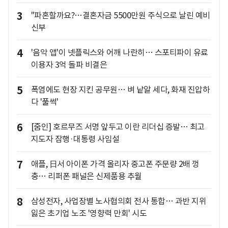
3
"파혼할까요?…결혼자금 5500만원 주식으로 날린 예비
신부
4
'음악 앱'이 넷플릭스와 어깨 나란히… 스포티파이 유료
이용자 3억 돌파 비결은
5
폭염에도 현장 지킨 공무원… 벼 낱알 세다, 화재 진압하
다 '풀썩'
6
[줌인] 호르무즈 서명 앞두고 이란 리더십 증발… 최고
지도자 잠행·대통령 사임설
7
애플, 日서 아이폰 가격 올리자 중고폰 주문량 2배 껑
충… 리퍼폰 패널은 신제품용 추월
8
삼성전자, 사업장별 노사협의회 전사 통합… 과반 지위
잃은 초기업 노조 '영향력 만회' 시도