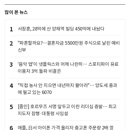
많이 본 뉴스
1
서장훈, 28억에 산 양재역 빌딩 450억에 내놨다
2
"파혼할까요?…결혼자금 5500만원 주식으로 날린 예비
신부
3
'음악 앱'이 넷플릭스와 어깨 나란히… 스포티파이 유료
이용자 3억 돌파 비결은
4
"직접 농사 안 지으면 내년까지 팔아라"… 양도세 중과
에 떨고 있는 6070
5
[줌인] 호르무즈 서명 앞두고 이란 리더십 증발… 최고
지도자 잠행·대통령 사임설
6
애플, 日서 아이폰 가격 올리자 중고폰 주문량 2배 껑