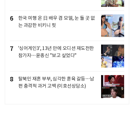
6
한국 여행 온 日 배우 겸 모델, 눈 둘 곳 없
는 과감한 비키니 핏
7
'싱어게인3', 13년 만에 오디션 재도전한
참가자…윤종신 "보고 싶었다"
8
탈북민 재혼 부부, 심각한 훈육 갈등…남
편 충격적 과거 고백 (이호선상담소)