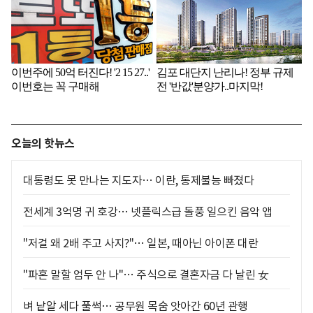
오늘의 핫뉴스
대통령도 못 만나는 지도자… 이란, 통제불능 빠졌다
전세계 3억명 귀 호강… 넷플릭스급 돌풍 일으킨 음악 앱
"저걸 왜 2배 주고 사지?"… 일본, 때아닌 아이폰 대란
"파혼 말할 엄두 안 나"… 주식으로 결혼자금 다 날린 女
벼 낱알 세다 풀썩… 공무원 목숨 앗아간 60년 관행