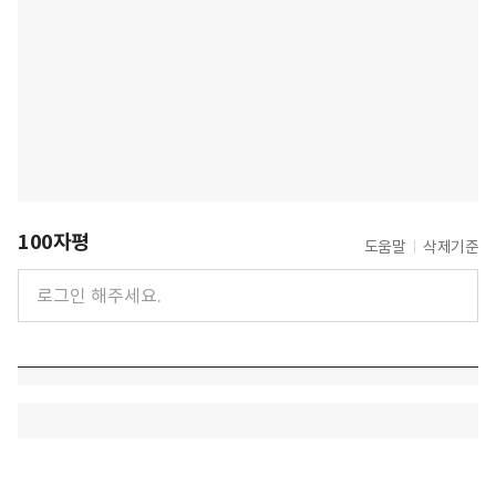
100자평
도움말
삭제기준