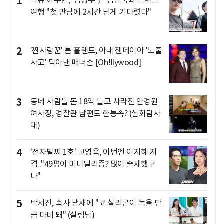
1
여행 "첫 만남에 2시간 넘게 기다렸다"
2
'찐사랑꾼' 톰 홀랜드, 아내 젠데이아 '노출
사고' 막아낸 매너손 [Oh!llywood]
3
동네 사람들 돈 18억 들고 사라진 안경원
여사장, 경찰관 남편도 한통속? (실화탐사
대)
4
'전자발찌 1호' 고영욱, 이번엔 이지혜 저
격.."49평이 미니멀리즘? 많이 출세했구
나"
5
박서진, 축사 냄새에 "코 실리콘이 녹을 만
큼 마비 돼" (살림남)