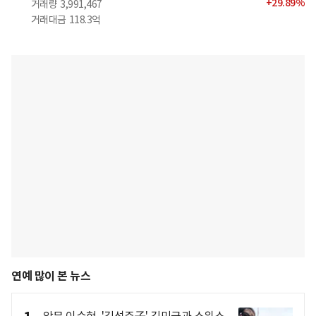
+
29.89
%
거래량
3,991,467
거래대금
118.3억
연예 많이 본 뉴스
악뮤 이수현, '김성주子' 김민국과 스위스