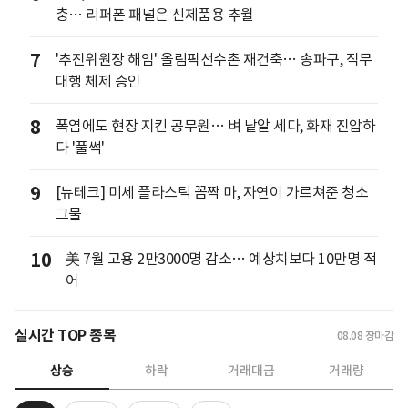
충… 리퍼폰 패널은 신제품용 추월
7
'추진위원장 해임' 올림픽선수촌 재건축… 송파구, 직무
대행 체제 승인
8
폭염에도 현장 지킨 공무원… 벼 낱알 세다, 화재 진압하
다 '풀썩'
9
[뉴테크] 미세 플라스틱 꼼짝 마, 자연이 가르쳐준 청소
그물
10
美 7월 고용 2만3000명 감소… 예상치보다 10만명 적
어
실시간 TOP 종목
08.08
장마감
상승
하락
거래대금
거래량